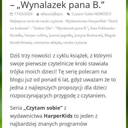
– „Wynalazek pana B.”
17/03/2026
wNaszejBajce
Czytam Sobie NOWOŚCI!
Najlepsza seria do nauki czytania - Wydawnictwo HarperKids "Skarb
,
na budowie" - "Doktor Ola" - "Wynalazek pana B."
Ewa Poklewska -
,
,
,
,
Koziełło
Harper collins
Joanna Jagiełło
Justyna Bednarek
Magda
,
,
Kozieł-Nowak
marianna oklejak
nauka czytania
Dziś trzy nowości z cyklu książek, z którymi
swoje pierwsze czytelnicze kroki stawiała
trójka moich dzieci! Tę serię polecam na
blogu już od ponad 6 lat, gdyż uważam że to
jedna z najlepszych propozycji dla dzieci
rozpoczynających przygodę z czytaniem.
Seria
„Czytam sobie”
z
wydawnictwa
HarperKids
to jeden z
najbardziej znanych programów