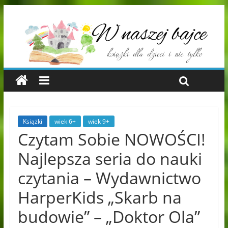
Książki
wiek 6+
wiek 9+
Czytam Sobie NOWOŚCI!
Najlepsza seria do nauki
czytania – Wydawnictwo
HarperKids „Skarb na
budowie” – „Doktor Ola”