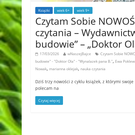
Książki
wiek 6+
wiek 9+
Czytam Sobie NOWOŚCI
czytania – Wydawnict
budowie” – „Doktor Ol
17/03/2026
wNaszejBajce
Czytam Sobie NOWOŚC
,
budowie" - "Doktor Ola" - "Wynalazek pana B."
Ewa Poklews
,
,
Nowak
marianna oklejak
nauka czytania
Dziś trzy nowości z cyklu książek, z którymi swoje
polecam na
Czytaj więcej