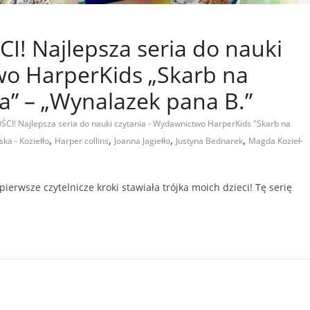
! Najlepsza seria do nauki
wo HarperKids „Skarb na
a” – „Wynalazek pana B.”
I! Najlepsza seria do nauki czytania - Wydawnictwo HarperKids "Skarb na
,
,
,
,
ka - Koziełło
Harper collins
Joanna Jagiełło
Justyna Bednarek
Magda Kozieł-
 pierwsze czytelnicze kroki stawiała trójka moich dzieci! Tę serię