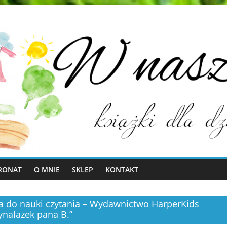
RONAT
O MNIE
SKLEP
KONTAKT
a do nauki czytania – Wydawnictwo HarperKids
ynalazek pana B.”