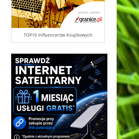
TOP10 Influencerów Książkowych