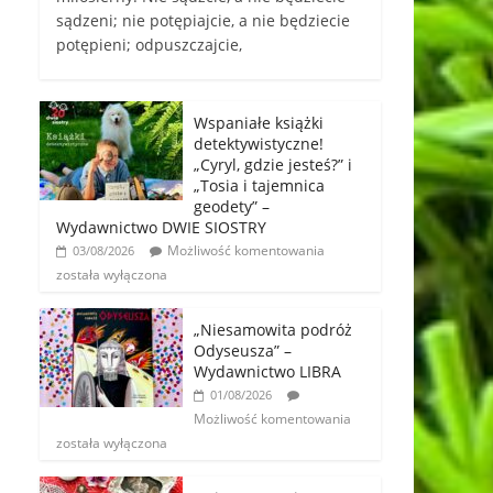
sądzeni; nie potępiajcie, a nie będziecie
potępieni; odpuszczajcie,
Wspaniałe książki
detektywistyczne!
„Cyryl, gdzie jesteś?” i
„Tosia i tajemnica
geodety” –
Wydawnictwo DWIE SIOSTRY
Możliwość komentowania
03/08/2026
została wyłączona
„Niesamowita podróż
Odyseusza” –
Wydawnictwo LIBRA
01/08/2026
Możliwość komentowania
została wyłączona