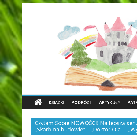
KSIĄŻKI
PODRÓŻE
ARTYKUŁY
PAT
Czytam Sobie NOWOŚCI! Najlepsza seri
„Skarb na budowie” – „Doktor Ola” – „W