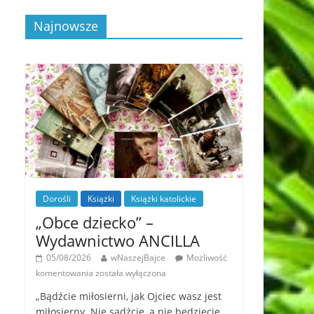
Najnowsze
Dorośli
Książki
Książki katolickie
„Obce dziecko” –
Wydawnictwo ANCILLA
05/08/2026
wNaszejBajce
Możliwość
komentowania
została wyłączona
„Bądźcie miłosierni, jak Ojciec wasz jest
miłosierny. Nie sądźcie, a nie będziecie