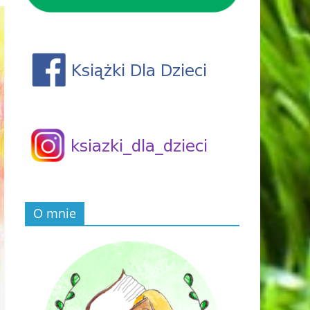
O mnie