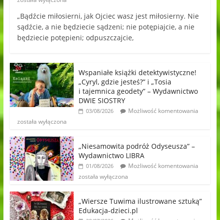
„Bądźcie miłosierni, jak Ojciec wasz jest miłosierny. Nie
sądźcie, a nie będziecie sądzeni; nie potępiajcie, a nie
będziecie potępieni; odpuszczajcie,
Wspaniałe książki detektywistyczne!
„Cyryl, gdzie jesteś?” i „Tosia
i tajemnica geodety” – Wydawnictwo
DWIE SIOSTRY
Możliwość komentowania
03/08/2026
została wyłączona
„Niesamowita podróż Odyseusza” –
Wydawnictwo LIBRA
Możliwość komentowania
01/08/2026
została wyłączona
„Wiersze Tuwima ilustrowane sztuką”
Edukacja-dzieci.pl