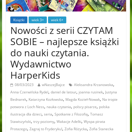
Książki
wiek 3+
wiek 6+
Nowości z serii CZYTAM
SOBIE – najlepsze książki
do nauki czytania.
Wydawnictwo
HarperKids
,
08/03/2023
wNaszejBajce
Aleksandra Krzanowska
,
,
,
Anna Czerwińska Rydel
daniel de latour
joanna rusinek
Justyna
,
,
,
Bednarek
Katarzyna Kozłowska
Magda Kozieł-Nowak
Na tropie
,
,
,
potwora z Loch Ness
nauka czytania
polscy pisarze
polska
,
,
,
ilustracja dla dzieci
seria
Spotkanie z Filozofią
Tomasz
,
,
,
Stawiszyński
trzy poziomy
Wakacje Adelki
Wyspa pirata
,
,
,
Protazego
Zagraj to Fryderyku!
Zofia Różycka
Zofia Stanecka