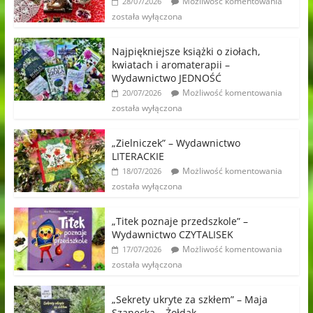
Możliwość komentowania
28/07/2026
została wyłączona
Najpiękniejsze książki o ziołach,
kwiatach i aromaterapii –
Wydawnictwo JEDNOŚĆ
Możliwość komentowania
20/07/2026
została wyłączona
„Zielniczek” – Wydawnictwo
LITERACKIE
Możliwość komentowania
18/07/2026
została wyłączona
„Titek poznaje przedszkole” –
Wydawnictwo CZYTALISEK
Możliwość komentowania
17/07/2026
została wyłączona
„Sekrety ukryte za szkłem” – Maja
Szanecka – Żołdak