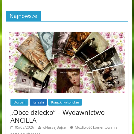
Najnowsze
Dorośli
Książki
Książki katolickie
„Obce dziecko” – Wydawnictwo
ANCILLA
05/08/2026
wNaszejBajce
Możliwość komentowania
została wyłączona