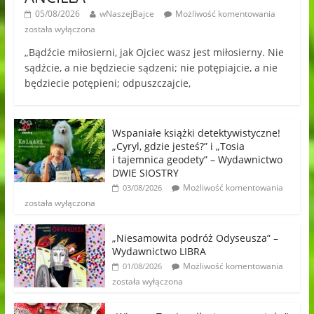
05/08/2026
wNaszejBajce
Możliwość komentowania
została wyłączona
„Bądźcie miłosierni, jak Ojciec wasz jest miłosierny. Nie
sądźcie, a nie będziecie sądzeni; nie potępiajcie, a nie
będziecie potępieni; odpuszczajcie,
Wspaniałe książki detektywistyczne!
„Cyryl, gdzie jesteś?” i „Tosia
i tajemnica geodety” – Wydawnictwo
DWIE SIOSTRY
Możliwość komentowania
03/08/2026
została wyłączona
„Niesamowita podróż Odyseusza” –
Wydawnictwo LIBRA
Możliwość komentowania
01/08/2026
została wyłączona