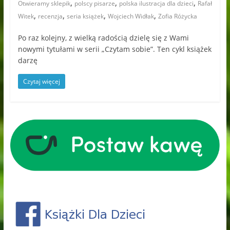
,
,
,
Otwieramy sklepik
polscy pisarze
polska ilustracja dla dzieci
Rafał
,
,
,
,
Witek
recenzja
seria książek
Wojciech Widłak
Zofia Różycka
Po raz kolejny, z wielką radością dzielę się z Wami
nowymi tytułami w serii „Czytam sobie”. Ten cykl książek
darzę
Czytaj więcej