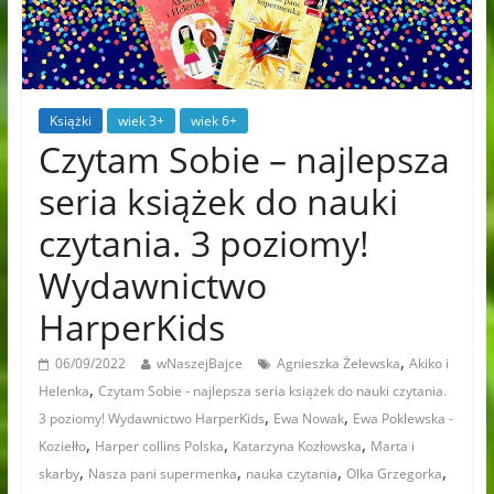
Książki
wiek 3+
wiek 6+
Czytam Sobie – najlepsza
seria książek do nauki
czytania. 3 poziomy!
Wydawnictwo
HarperKids
,
06/09/2022
wNaszejBajce
Agnieszka Żelewska
Akiko i
,
Helenka
Czytam Sobie - najlepsza seria książek do nauki czytania.
,
,
3 poziomy! Wydawnictwo HarperKids
Ewa Nowak
Ewa Poklewska -
,
,
,
Koziełło
Harper collins Polska
Katarzyna Kozłowska
Marta i
,
,
,
,
skarby
Nasza pani supermenka
nauka czytania
Olka Grzegorka