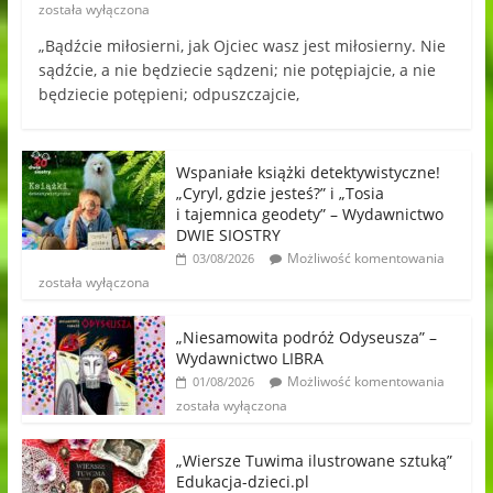
została wyłączona
„Bądźcie miłosierni, jak Ojciec wasz jest miłosierny. Nie
sądźcie, a nie będziecie sądzeni; nie potępiajcie, a nie
będziecie potępieni; odpuszczajcie,
Wspaniałe książki detektywistyczne!
„Cyryl, gdzie jesteś?” i „Tosia
i tajemnica geodety” – Wydawnictwo
DWIE SIOSTRY
Możliwość komentowania
03/08/2026
została wyłączona
„Niesamowita podróż Odyseusza” –
Wydawnictwo LIBRA
Możliwość komentowania
01/08/2026
została wyłączona
„Wiersze Tuwima ilustrowane sztuką”
Edukacja-dzieci.pl