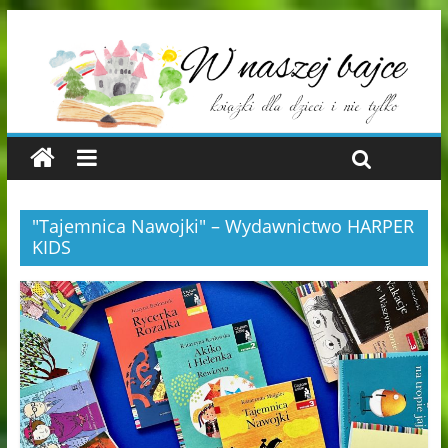
"Tajemnica Nawojki" – Wydawnictwo HARPER
KIDS