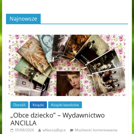
Najnowsze
Dorośli
Książki
Książki katolickie
„Obce dziecko” – Wydawnictwo
ANCILLA
05/08/2026
wNaszejBajce
Możliwość komentowania