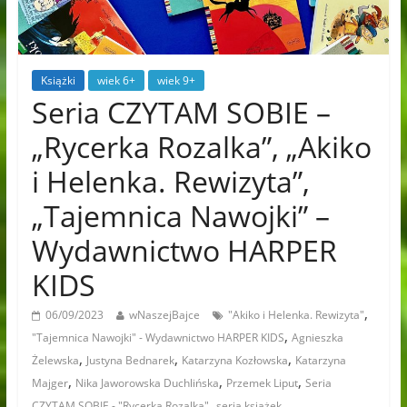
Książki
wiek 6+
wiek 9+
Seria CZYTAM SOBIE –
„Rycerka Rozalka”, „Akiko
i Helenka. Rewizyta”,
„Tajemnica Nawojki” –
Wydawnictwo HARPER
KIDS
,
06/09/2023
wNaszejBajce
"Akiko i Helenka. Rewizyta"
,
"Tajemnica Nawojki" - Wydawnictwo HARPER KIDS
Agnieszka
,
,
,
Żelewska
Justyna Bednarek
Katarzyna Kozłowska
Katarzyna
,
,
,
Majger
Nika Jaworowska Duchlińska
Przemek Liput
Seria
,
CZYTAM SOBIE - "Rycerka Rozalka"
seria książek