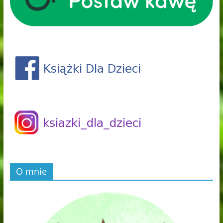
O mnie