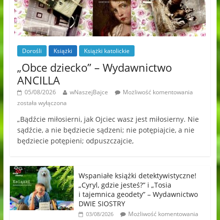
Dorośli
Książki
Książki katolickie
„Obce dziecko” – Wydawnictwo
ANCILLA
05/08/2026
wNaszejBajce
Możliwość komentowania
została wyłączona
„Bądźcie miłosierni, jak Ojciec wasz jest miłosierny. Nie
sądźcie, a nie będziecie sądzeni; nie potępiajcie, a nie
będziecie potępieni; odpuszczajcie,
Wspaniałe książki detektywistyczne!
„Cyryl, gdzie jesteś?” i „Tosia
i tajemnica geodety” – Wydawnictwo
DWIE SIOSTRY
Możliwość komentowania
03/08/2026