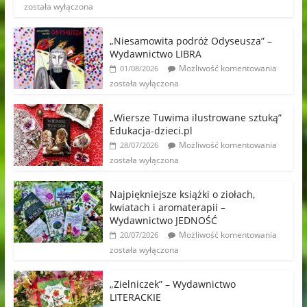
została wyłączona
„Niesamowita podróż Odyseusza” –
Wydawnictwo LIBRA
Możliwość komentowania
01/08/2026
została wyłączona
„Wiersze Tuwima ilustrowane sztuką”
Edukacja-dzieci.pl
Możliwość komentowania
28/07/2026
została wyłączona
Najpiękniejsze książki o ziołach,
kwiatach i aromaterapii –
Wydawnictwo JEDNOŚĆ
Możliwość komentowania
20/07/2026
została wyłączona
„Zielniczek” – Wydawnictwo
LITERACKIE