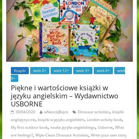
Książki
wiek 0+
wiek 12+
wiek 3+
wiek 6+
wiek
9+
Piękne i wartościowe książki w
języku angielskim – Wydawnictwo
USBORNE
,
30/04/2020
wNaszejBajce
Dinosaur activities
książki
,
,
,
anglojęzyczne
książki w języku angielskim
London activity book
,
,
,
My first outdoor book
nauka języka angielskiego
Usborne
What
,
,
are feelings?
Wipe-Clean Dinosaur Activities
Write your own story