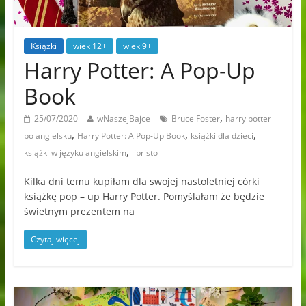
Książki
wiek 12+
wiek 9+
Harry Potter: A Pop-Up
Book
,
25/07/2020
wNaszejBajce
Bruce Foster
harry potter
,
,
,
po angielsku
Harry Potter: A Pop-Up Book
książki dla dzieci
,
książki w języku angielskim
libristo
Kilka dni temu kupiłam dla swojej nastoletniej córki
książkę pop – up Harry Potter. Pomyślałam że będzie
świetnym prezentem na
Czytaj więcej