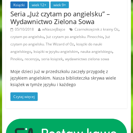
Książki
wiek 12+
wiek 9+
Seria „Już czytam po angielsku” –
Wydawnictwo Zielona Sowa
,
05/10/2018
wNaszejBajce
Czarnoksiężnik z krainy Oz
,
,
czytam po angielsku
Już czytam po angielsku. Pinocchio
Już
,
czytam po angielsku. The Wizard of Oz
książki do nauki
,
,
,
angielskiego
książki w języku angielskim
nauka angielskiego
,
,
,
Pinokio
recenzja
seria książek
wydawnictwo zielona sowa
Moje dzieci już w przedszkolu zaczęły przygodę z
językiem angielskim. Nasza biblioteczka skrywa wiele
książek w tymże języku i każdego
Czytaj więcej