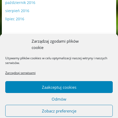
październik 2016
sierpień 2016
lipiec 2016
Zarządzaj zgodami plików
cookie
Publikowane materiały zawierają płatną promocję.
Używamy plików cookies w celu optymalizacji naszej witryny i naszych
serwisów.
Polityka plików cookies
-
Polityka prywatności
Zarządzaj serwisami
Zaakceptuj cookies
Odmów
Copyright © 2026
Blog o książkach dla dzieci i młodzieży –
recenzje i rekomendacje
. All rights reserved.
Zobacz preferencje
Theme: ColorMag by
ThemeGrill
. Powered by
WordPress
.