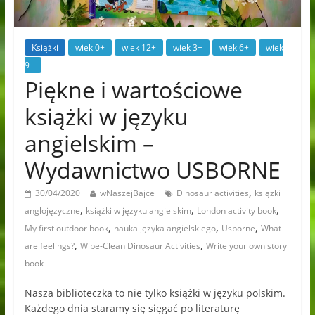
Książki
wiek 0+
wiek 12+
wiek 3+
wiek 6+
wiek
9+
Piękne i wartościowe
książki w języku
angielskim –
Wydawnictwo USBORNE
,
30/04/2020
wNaszejBajce
Dinosaur activities
książki
,
,
,
anglojęzyczne
książki w języku angielskim
London activity book
,
,
,
My first outdoor book
nauka języka angielskiego
Usborne
What
,
,
are feelings?
Wipe-Clean Dinosaur Activities
Write your own story
book
Nasza biblioteczka to nie tylko książki w języku polskim.
Każdego dnia staramy się sięgać po literaturę