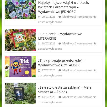
Najpiękniejsze książki o ziołach,
kwiatach i aromaterapii –
Wydawnictwo JEDNOŚĆ
Możliwość komentowania
20/07/2026
została wyłączona
„Zielniczek” – Wydawnictwo
LITERACKIE
Możliwość komentowania
18/07/2026
została wyłączona
„Titek poznaje przedszkole” –
Wydawnictwo CZYTALISEK
Możliwość komentowania
17/07/2026
została wyłączona
„Sekrety ukryte za szkłem” – Maja
Szanecka – Żołdak
Możliwość komentowania
14/07/2026
została wyłączona