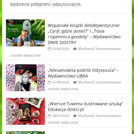
będziecie potępieni; odpuszczajcie,
Wspaniałe książki detektywistyczne!
„Cyryl, gdzie jesteś?” i „Tosia
i tajemnica geodety” – Wydawnictwo
DWIE SIOSTRY
Możliwość komentowania
03/08/2026
została wyłączona
„Niesamowita podróż Odyseusza” –
Wydawnictwo LIBRA
Możliwość komentowania
01/08/2026
została wyłączona
„Wiersze Tuwima ilustrowane sztuką”
Edukacja-dzieci.pl
Możliwość komentowania
28/07/2026
została wyłączona