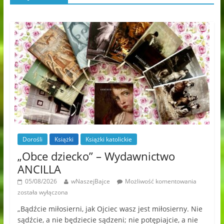
Dorośli
Książki
Książki katolickie
„Obce dziecko” – Wydawnictwo
ANCILLA
05/08/2026
wNaszejBajce
Możliwość komentowania
została wyłączona
„Bądźcie miłosierni, jak Ojciec wasz jest miłosierny. Nie
sądźcie, a nie będziecie sądzeni; nie potępiajcie, a nie