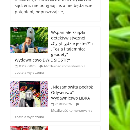
sądzeni; nie potępiajcie, a nie będziecie
potępieni; odpuszczajcie,
Wspaniałe książki
detektywistyczne!
„Cyryl, gdzie jesteś?” i
„Tosia i tajemnica
geodety” –
Wydawnictwo DWIE SIOSTRY
Możliwość komentowania
03/08/2026
została wyłączona
„Niesamowita podróż
Odyseusza” –
Wydawnictwo LIBRA
01/08/2026
Możliwość komentowania
została wyłączona