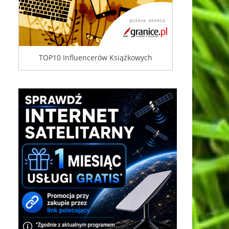
TOP10 Influencerów Książkowych