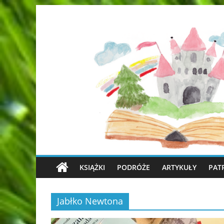
KSIĄŻKI
PODRÓŻE
ARTYKUŁY
PAT
Jabłko Newtona