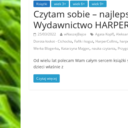
Książki
wiek 3+
wiek 6+
wiek 9+
Czytam sobie – najleps
Wydawnictwo HARPER
,
25/03/2022
wNaszejBajce
Agata Kopff
Aleksan
,
,
,
Dorota łoskot - Cichocka
Fafik i kogut
HarperCollins
harp
,
,
,
Werka Blogerka
Katarzyna Majger
nauka czytania
Przyg
Od wielu lat polecam Wam całym sercem książki sp
dzieci właśnie z
Czytaj więcej