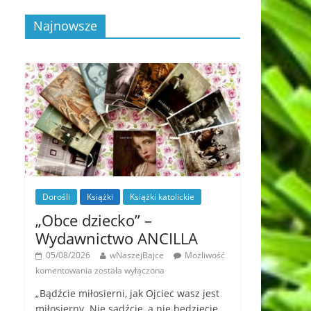
Najnowsze
Dorośli
Książki
Książki katolickie
„Obce dziecko” –
Wydawnictwo ANCILLA
05/08/2026
wNaszejBajce
Możliwość
komentowania
została wyłączona
„Bądźcie miłosierni, jak Ojciec wasz jest
miłosierny. Nie sądźcie, a nie będziecie