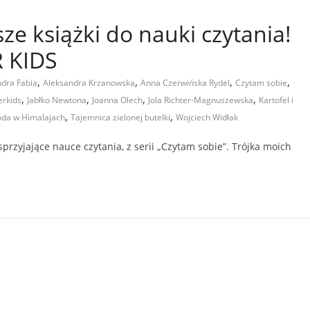
ze książki do nauki czytania!
 KIDS
,
,
,
,
dra Fabia
Aleksandra Krzanowska
Anna Czerwińska Rydel
Czytam sobie
,
,
,
,
erkids
Jabłko Newtona
Joanna Olech
Jola Richter-Magnuszewska
Kartofel i
,
,
oda w Himalajach
Tajemnica zielonej butelki
Wojciech Widłak
rzyjające nauce czytania, z serii „Czytam sobie”. Trójka moich