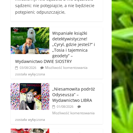
sądzeni; nie potępiajcie, a nie będziecie
potępieni; odpuszczajcie,
Wspaniałe książki
detektywistyczne!
„Cyryl, gdzie jesteś?” i
„Tosia i tajemnica
geodety” –
Wydawnictwo DWIE SIOSTRY
Możliwość komentowania
03/08/2026
została wyłączona
„Niesamowita podróż
Odyseusza” –
Wydawnictwo LIBRA
01/08/2026
Możliwość komentowania
została wyłączona