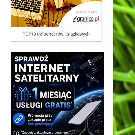
TOP10 Influencerów Książkowych