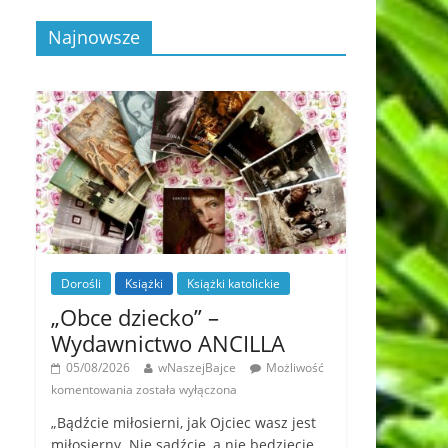
Najnowsze
Dorośli
Książki
Książki katolickie
„Obce dziecko” –
Wydawnictwo ANCILLA
05/08/2026
wNaszejBajce
Możliwość
komentowania
została wyłączona
„Bądźcie miłosierni, jak Ojciec wasz jest
miłosierny. Nie sądźcie, a nie będziecie