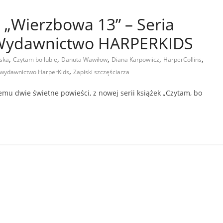
 i „Wierzbowa 13” – Seria
 Wydawnictwo HARPERKIDS
,
,
,
,
,
ska
Czytam bo lubię
Danuta Wawiłow
Diana Karpowiicz
HarperCollins
,
wydawnictwo HarperKids
Zapiski szczęściarza
temu dwie świetne powieści, z nowej serii książek „Czytam, bo