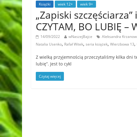
Książki
wiek 12+
wiek 9+
„Zapiski szczęściarza”
CZYTAM, BO LUBIĘ –
14/09/2022
wNaszejBajce
Aleksandra Krzanow
,
,
,
,
Natalia Usenko
Rafał Witek
seria książek
Wierzbowa 13
Z wielką przyjemnością przeczytaliśmy kilka dni 
lubię”. Jest to cykl
Czytaj więcej