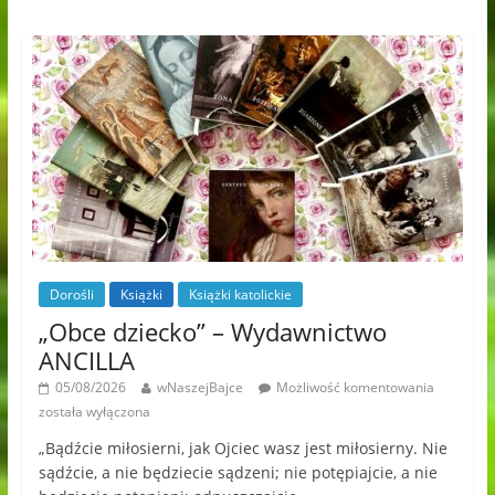
Dorośli
Książki
Książki katolickie
„Obce dziecko” – Wydawnictwo
ANCILLA
05/08/2026
wNaszejBajce
Możliwość komentowania
została wyłączona
„Bądźcie miłosierni, jak Ojciec wasz jest miłosierny. Nie
sądźcie, a nie będziecie sądzeni; nie potępiajcie, a nie