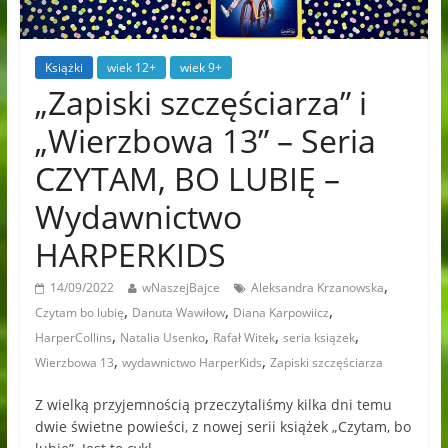
Książki
wiek 12+
wiek 9+
„Zapiski szczęściarza” i
„Wierzbowa 13” – Seria
CZYTAM, BO LUBIĘ –
Wydawnictwo
HARPERKIDS
,
14/09/2022
wNaszejBajce
Aleksandra Krzanowska
,
,
,
Czytam bo lubię
Danuta Wawiłow
Diana Karpowiicz
,
,
,
,
HarperCollins
Natalia Usenko
Rafał Witek
seria książek
,
,
Wierzbowa 13
wydawnictwo HarperKids
Zapiski szczęściarza
Z wielką przyjemnością przeczytaliśmy kilka dni temu
dwie świetne powieści, z nowej serii książek „Czytam, bo