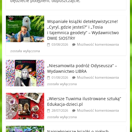
będziecie potępieni; odpuszczajcie,
Wspaniałe książki detektywistyczne!
„Cyryl, gdzie jesteś?” i „Tosia
i tajemnica geodety” – Wydawnictwo
DWIE SIOSTRY
Możliwość komentowania
03/08/2026
została wyłączona
„Niesamowita podróż Odyseusza” –
Wydawnictwo LIBRA
Możliwość komentowania
01/08/2026
została wyłączona
„Wiersze Tuwima ilustrowane sztuką”
Edukacja-dzieci.pl
Możliwość komentowania
28/07/2026
została wyłączona
Najpiękniejsze książki o ziołach,