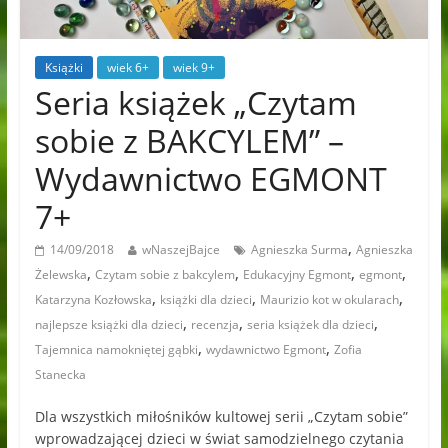
Książki
wiek 6+
wiek 9+
Seria książek „Czytam
sobie z BAKCYLEM” –
Wydawnictwo EGMONT
7+
,
14/09/2018
wNaszejBajce
Agnieszka Surma
Agnieszka
,
,
,
,
Żelewska
Czytam sobie z bakcylem
Edukacyjny Egmont
egmont
,
,
,
Katarzyna Kozłowska
książki dla dzieci
Maurizio kot w okularach
,
,
,
najlepsze książki dla dzieci
recenzja
seria książek dla dzieci
,
,
Tajemnica namokniętej gąbki
wydawnictwo Egmont
Zofia
Stanecka
Dla wszystkich miłośników kultowej serii „Czytam sobie”
wprowadzającej dzieci w świat samodzielnego czytania