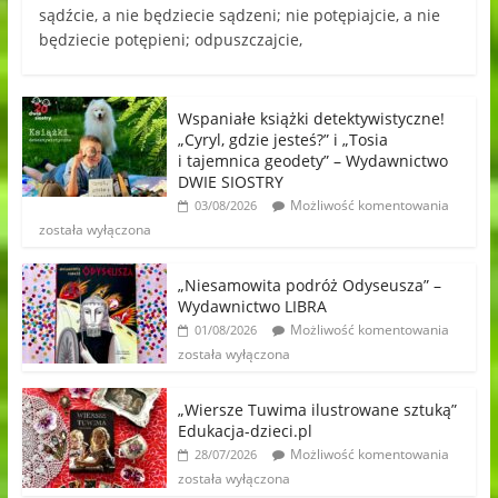
sądźcie, a nie będziecie sądzeni; nie potępiajcie, a nie
będziecie potępieni; odpuszczajcie,
Wspaniałe książki detektywistyczne!
„Cyryl, gdzie jesteś?” i „Tosia
i tajemnica geodety” – Wydawnictwo
DWIE SIOSTRY
Możliwość komentowania
03/08/2026
została wyłączona
„Niesamowita podróż Odyseusza” –
Wydawnictwo LIBRA
Możliwość komentowania
01/08/2026
została wyłączona
„Wiersze Tuwima ilustrowane sztuką”
Edukacja-dzieci.pl
Możliwość komentowania
28/07/2026
została wyłączona