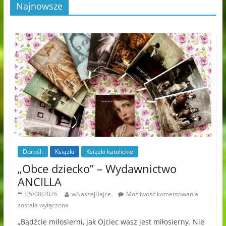
Najnowsze
Dorośli
Książki
Książki katolickie
„Obce dziecko” – Wydawnictwo
ANCILLA
05/08/2026
wNaszejBajce
Możliwość komentowania
została wyłączona
„Bądźcie miłosierni, jak Ojciec wasz jest miłosierny. Nie