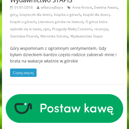
,
,
01/01/2018
wNaszejBajce
Anna Krztoń
Ewelina Awato
,
,
,
,
góry
książeczki dla dzieci
książka o górach
książki dla dzieci
,
,
książki o górach
Literatura górska na świecie
O górze która
,
,
,
,
wybrała się w świat
opis
Przygody Małej Czantorii
recenzja
,
,
Stanisław Pisarek
Weronika Górska
Wydawnictwo Stapis
Góry wspominam z ogromnym sentymentem. Gdy
byłam dzieckiem bardzo często rodzice zabierali mnie i
brata na wakacje właśnie w górskie
Czytaj więcej