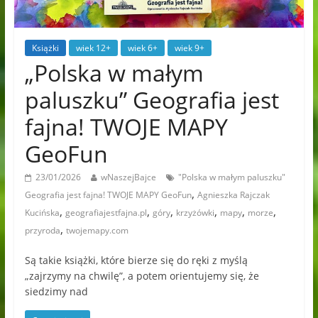
Książki
wiek 12+
wiek 6+
wiek 9+
„Polska w małym
paluszku” Geografia jest
fajna! TWOJE MAPY
GeoFun
23/01/2026
wNaszejBajce
"Polska w małym paluszku"
,
Geografia jest fajna! TWOJE MAPY GeoFun
Agnieszka Rajczak
,
,
,
,
,
,
Kucińska
geografiajestfajna.pl
góry
krzyżówki
mapy
morze
,
przyroda
twojemapy.com
Są takie książki, które bierze się do ręki z myślą
„zajrzymy na chwilę”, a potem orientujemy się, że
siedzimy nad