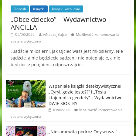
Dorośli
Książki
Książki katolickie
„Obce dziecko” – Wydawnictwo
ANCILLA
05/08/2026
wNaszejBajce
Możliwość komentowania
została wyłączona
„Bądźcie miłosierni, jak Ojciec wasz jest miłosierny. Nie
sądźcie, a nie będziecie sądzeni; nie potępiajcie, a nie
będziecie potępieni; odpuszczajcie,
Wspaniałe książki detektywistyczne!
„Cyryl, gdzie jesteś?” i „Tosia
i tajemnica geodety” – Wydawnictwo
DWIE SIOSTRY
Możliwość komentowania
03/08/2026
została wyłączona
„Niesamowita podróż Odyseusza” –