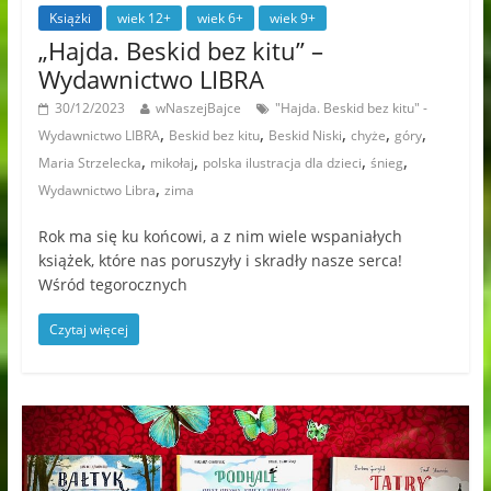
Książki
wiek 12+
wiek 6+
wiek 9+
„Hajda. Beskid bez kitu” –
Wydawnictwo LIBRA
30/12/2023
wNaszejBajce
"Hajda. Beskid bez kitu" -
,
,
,
,
,
Wydawnictwo LIBRA
Beskid bez kitu
Beskid Niski
chyże
góry
,
,
,
,
Maria Strzelecka
mikołaj
polska ilustracja dla dzieci
śnieg
,
Wydawnictwo Libra
zima
Rok ma się ku końcowi, a z nim wiele wspaniałych
książek, które nas poruszyły i skradły nasze serca!
Wśród tegorocznych
Czytaj więcej