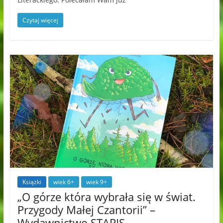
Czytaj więcej
Książki
wiek 6+
wiek 9+
„O górze która wybrała się w świat.
Przygody Małej Czantorii” –
Wydawnictwo STAPIS