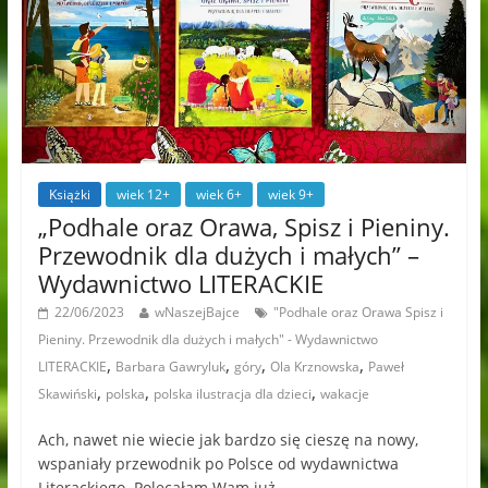
Książki
wiek 12+
wiek 6+
wiek 9+
„Podhale oraz Orawa, Spisz i Pieniny.
Przewodnik dla dużych i małych” –
Wydawnictwo LITERACKIE
22/06/2023
wNaszejBajce
"Podhale oraz Orawa Spisz i
Pieniny. Przewodnik dla dużych i małych" - Wydawnictwo
,
,
,
,
LITERACKIE
Barbara Gawryluk
góry
Ola Krznowska
Paweł
,
,
,
Skawiński
polska
polska ilustracja dla dzieci
wakacje
Ach, nawet nie wiecie jak bardzo się cieszę na nowy,
wspaniały przewodnik po Polsce od wydawnictwa
Literackiego. Polecałam Wam już