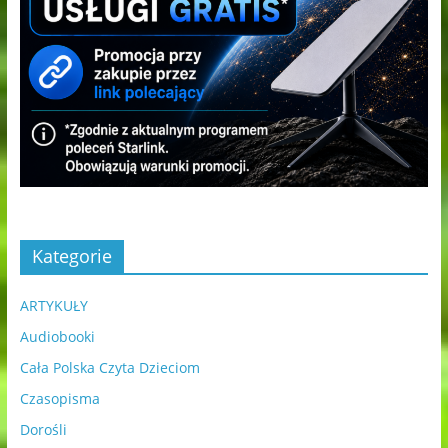
Kategorie
ARTYKUŁY
Audiobooki
Cała Polska Czyta Dzieciom
Czasopisma
Dorośli