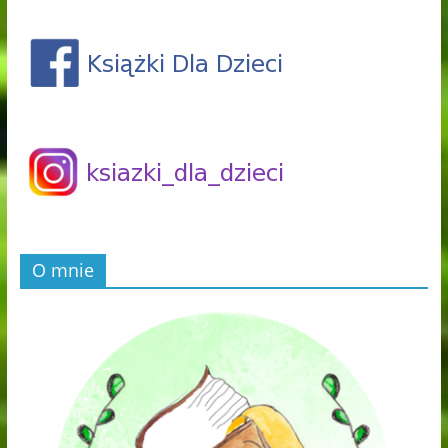
O mnie