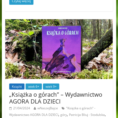
Czytaj więcej
Książki
wiek 6+
wiek 9+
„Książka o górach” – Wydawnictwo
AGORA DLA DZIECI
21/04/2024
wNaszejBajce
"Książka o górach" -
,
,
,
Wydawnictwo AGORA DLA DZIECI
góry
Patricija Bliuj - Stodulska