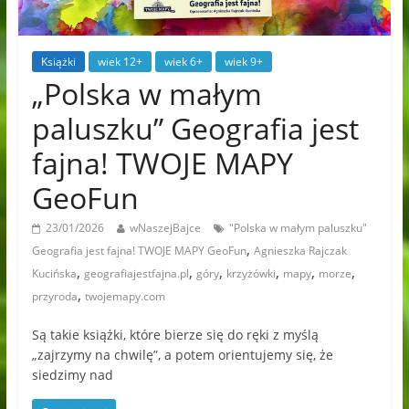
Książki
wiek 12+
wiek 6+
wiek 9+
„Polska w małym
paluszku” Geografia jest
fajna! TWOJE MAPY
GeoFun
23/01/2026
wNaszejBajce
"Polska w małym paluszku"
,
Geografia jest fajna! TWOJE MAPY GeoFun
Agnieszka Rajczak
,
,
,
,
,
,
Kucińska
geografiajestfajna.pl
góry
krzyżówki
mapy
morze
,
przyroda
twojemapy.com
Są takie książki, które bierze się do ręki z myślą
„zajrzymy na chwilę”, a potem orientujemy się, że
siedzimy nad