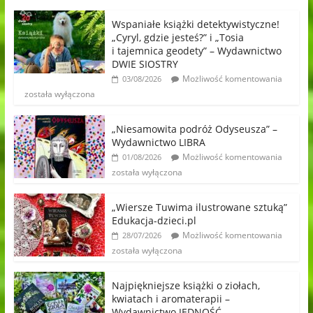
Wspaniałe książki detektywistyczne!
„Cyryl, gdzie jesteś?” i „Tosia
i tajemnica geodety” – Wydawnictwo
DWIE SIOSTRY
Możliwość komentowania
03/08/2026
została wyłączona
„Niesamowita podróż Odyseusza” –
Wydawnictwo LIBRA
Możliwość komentowania
01/08/2026
została wyłączona
„Wiersze Tuwima ilustrowane sztuką”
Edukacja-dzieci.pl
Możliwość komentowania
28/07/2026
została wyłączona
Najpiękniejsze książki o ziołach,
kwiatach i aromaterapii –
Wydawnictwo JEDNOŚĆ