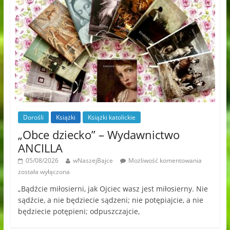
Dorośli
Książki
Książki katolickie
„Obce dziecko” – Wydawnictwo
ANCILLA
05/08/2026
wNaszejBajce
Możliwość komentowania
została wyłączona
„Bądźcie miłosierni, jak Ojciec wasz jest miłosierny. Nie
sądźcie, a nie będziecie sądzeni; nie potępiajcie, a nie
będziecie potępieni; odpuszczajcie,