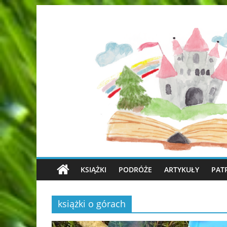
KSIĄŻKI
PODRÓŻE
ARTYKUŁY
PAT
książki o górach