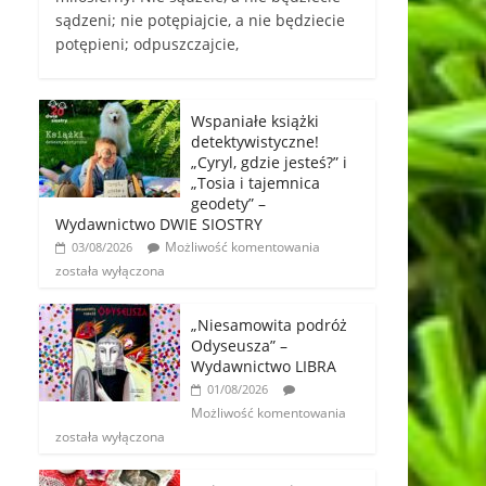
sądzeni; nie potępiajcie, a nie będziecie
potępieni; odpuszczajcie,
Wspaniałe książki
detektywistyczne!
„Cyryl, gdzie jesteś?” i
„Tosia i tajemnica
geodety” –
Wydawnictwo DWIE SIOSTRY
Możliwość komentowania
03/08/2026
została wyłączona
„Niesamowita podróż
Odyseusza” –
Wydawnictwo LIBRA
01/08/2026
Możliwość komentowania
została wyłączona