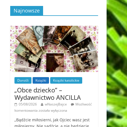
Najnowsze
Dorośli
Książki
Książki katolickie
„Obce dziecko” –
Wydawnictwo ANCILLA
05/08/2026
wNaszejBajce
Możliwość
komentowania
została wyłączona
„Bądźcie miłosierni, jak Ojciec wasz jest
miłosierny. Nie sądźcie, a nie będziecie