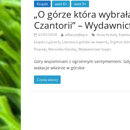
Książki
wiek 6+
wiek 9+
„O górze która wybrała
Czantorii” – Wydawni
,
01/01/2018
wNaszejBajce
Anna Krztoń
Ewelin
,
,
książki o górach
Literatura górska na świecie
O górze któr
,
,
Pisarek
Weronika Górska
Wydawnictwo Stapis
Góry wspominam z ogromnym sentymentem. Gdy by
wakacje właśnie w górskie
Czytaj więcej