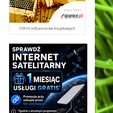
TOP10 Influencerów Książkowych