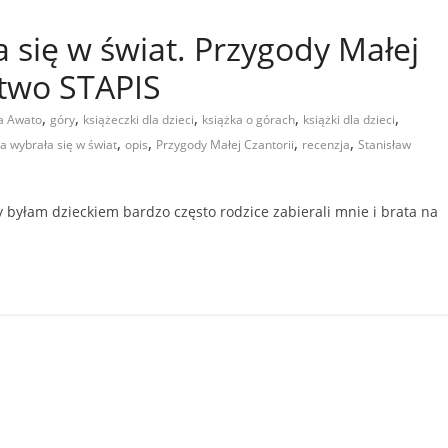
 się w świat. Przygody Małej
ctwo STAPIS
,
,
,
,
,
a Awato
góry
książeczki dla dzieci
książka o górach
książki dla dzieci
,
,
,
,
a wybrała się w świat
opis
Przygody Małej Czantorii
recenzja
Stanisław
łam dzieckiem bardzo często rodzice zabierali mnie i brata na