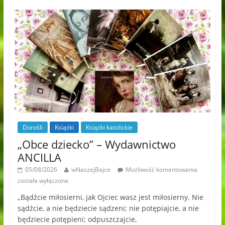
Dorośli
Książki
Książki katolickie
„Obce dziecko” – Wydawnictwo
ANCILLA
05/08/2026
wNaszejBajce
Możliwość komentowania
została wyłączona
„Bądźcie miłosierni, jak Ojciec wasz jest miłosierny. Nie
sądźcie, a nie będziecie sądzeni; nie potępiajcie, a nie
będziecie potępieni; odpuszczajcie,