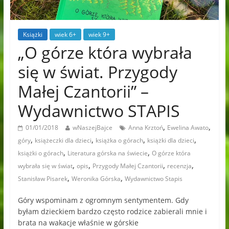
Książki
wiek 6+
wiek 9+
„O górze która wybrała
się w świat. Przygody
Małej Czantorii” –
Wydawnictwo STAPIS
,
,
01/01/2018
wNaszejBajce
Anna Krztoń
Ewelina Awato
,
,
,
,
góry
książeczki dla dzieci
książka o górach
książki dla dzieci
,
,
książki o górach
Literatura górska na świecie
O górze która
,
,
,
,
wybrała się w świat
opis
Przygody Małej Czantorii
recenzja
,
,
Stanisław Pisarek
Weronika Górska
Wydawnictwo Stapis
Góry wspominam z ogromnym sentymentem. Gdy
byłam dzieckiem bardzo często rodzice zabierali mnie i
brata na wakacje właśnie w górskie