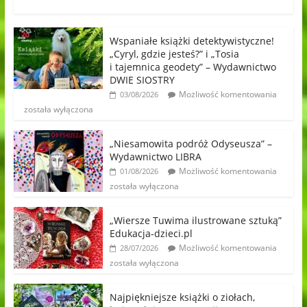
Wspaniałe książki detektywistyczne!
„Cyryl, gdzie jesteś?” i „Tosia
i tajemnica geodety” – Wydawnictwo
DWIE SIOSTRY
Możliwość komentowania
03/08/2026
została wyłączona
„Niesamowita podróż Odyseusza” –
Wydawnictwo LIBRA
Możliwość komentowania
01/08/2026
została wyłączona
„Wiersze Tuwima ilustrowane sztuką”
Edukacja-dzieci.pl
Możliwość komentowania
28/07/2026
została wyłączona
Najpiękniejsze książki o ziołach,