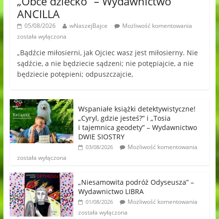
„Obce dziecko” – Wydawnictwo
ANCILLA
05/08/2026
wNaszejBajce
Możliwość komentowania
została wyłączona
„Bądźcie miłosierni, jak Ojciec wasz jest miłosierny. Nie
sądźcie, a nie będziecie sądzeni; nie potępiajcie, a nie
będziecie potępieni; odpuszczajcie,
Wspaniałe książki detektywistyczne!
„Cyryl, gdzie jesteś?” i „Tosia
i tajemnica geodety” – Wydawnictwo
DWIE SIOSTRY
Możliwość komentowania
03/08/2026
została wyłączona
„Niesamowita podróż Odyseusza” –
Wydawnictwo LIBRA
Możliwość komentowania
01/08/2026
została wyłączona