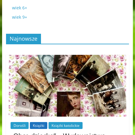
wiek 6+
wiek 9+
Najnowsze
Dorośli
Książki
Książki katolickie