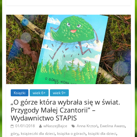
Książki
wiek 6+
wiek 9+
„O górze która wybrała się w świat.
Przygody Małej Czantorii” –
Wydawnictwo STAPIS
,
,
01/01/2018
wNaszejBajce
Anna Krztoń
Ewelina Awato
,
,
,
,
góry
książeczki dla dzieci
książka o górach
książki dla dzieci