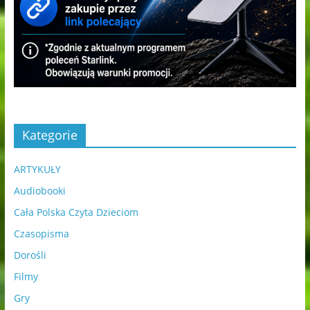
Kategorie
ARTYKUŁY
Audiobooki
Cała Polska Czyta Dzieciom
Czasopisma
Dorośli
Filmy
Gry