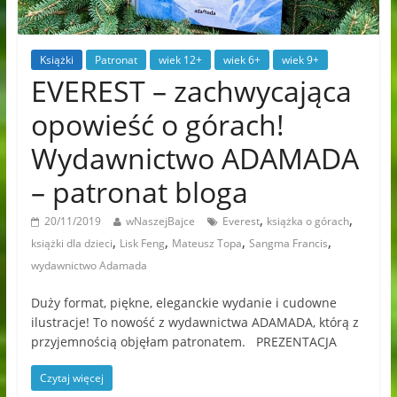
Książki
Patronat
wiek 12+
wiek 6+
wiek 9+
EVEREST – zachwycająca
opowieść o górach!
Wydawnictwo ADAMADA
– patronat bloga
,
,
20/11/2019
wNaszejBajce
Everest
książka o górach
,
,
,
,
książki dla dzieci
Lisk Feng
Mateusz Topa
Sangma Francis
wydawnictwo Adamada
Duży format, piękne, eleganckie wydanie i cudowne
ilustracje! To nowość z wydawnictwa ADAMADA, którą z
przyjemnością objęłam patronatem. PREZENTACJA
Czytaj więcej