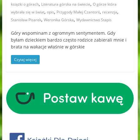
,
,
książki o górach
Literatura górska na świecie
O górze która
,
,
,
,
wybrała się w świat
opis
Przygody Małej Czantorii
recenzja
,
,
Stanisław Pisarek
Weronika Górska
Wydawnictwo Stapis
Góry wspominam z ogromnym sentymentem. Gdy
byłam dzieckiem bardzo często rodzice zabierali mnie i
brata na wakacje właśnie w górskie
Czytaj więcej