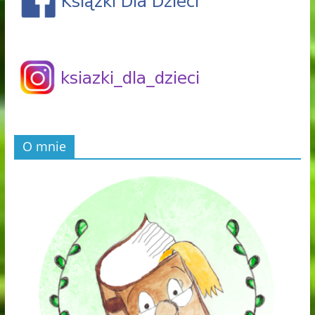
O mnie