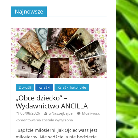
Najnowsze
Dorośli
Książki
Książki katolickie
„Obce dziecko” –
Wydawnictwo ANCILLA
05/08/2026
wNaszejBajce
Możliwość
komentowania
została wyłączona
„Bądźcie miłosierni, jak Ojciec wasz jest
miłosierny. Nie sądźcie, a nie będziecie