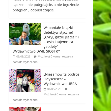
sądzeni; nie potępiajcie, a nie będziecie
potępieni; odpuszczajcie,
Wspaniałe książki
detektywistyczne!
„Cyryl, gdzie jesteś?” i
„Tosia i tajemnica
geodety” –
Wydawnictwo DWIE SIOSTRY
Możliwość komentowania
03/08/2026
została wyłączona
„Niesamowita podróż
Odyseusza” –
Wydawnictwo LIBRA
01/08/2026
Możliwość komentowania
została wyłączona