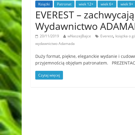
Książki
Patronat
wiek 12+
wiek 6+
wiek 9+
EVEREST – zachwycają
Wydawnictwo ADAMADA
,
20/11/2019
wNaszejBajce
Everest
książka o g
wydawnictwo Adamada
Duży format, piękne, eleganckie wydanie i cudo
przyjemnością objęłam patronatem. PREZENTAC
Czytaj więcej