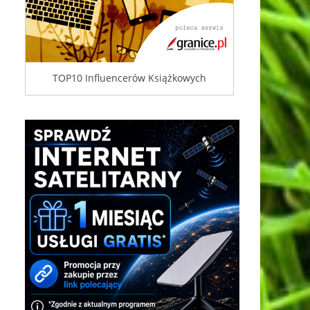
TOP10 Influencerów Książkowych