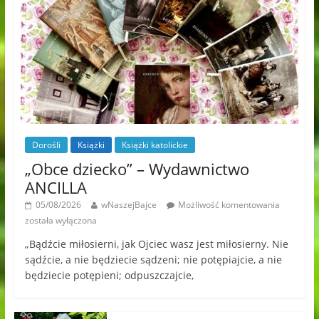
Dorośli
Książki
Książki katolickie
„Obce dziecko” – Wydawnictwo
ANCILLA
05/08/2026
wNaszejBajce
Możliwość komentowania
została wyłączona
„Bądźcie miłosierni, jak Ojciec wasz jest miłosierny. Nie
sądźcie, a nie będziecie sądzeni; nie potępiajcie, a nie
będziecie potępieni; odpuszczajcie,