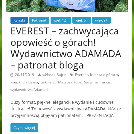
Książki
Patronat
wiek 12+
wiek 6+
wiek 9+
EVEREST – zachwycająca
opowieść o górach!
Wydawnictwo ADAMADA
– patronat bloga
,
,
20/11/2019
wNaszejBajce
Everest
książka o górach
,
,
,
,
książki dla dzieci
Lisk Feng
Mateusz Topa
Sangma Francis
wydawnictwo Adamada
Duży format, piękne, eleganckie wydanie i cudowne
ilustracje! To nowość z wydawnictwa ADAMADA, którą z
przyjemnością objęłam patronatem. PREZENTACJA
Czytaj więcej