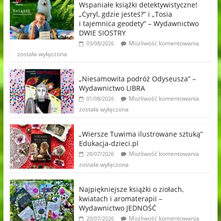
Wspaniałe książki detektywistyczne!
„Cyryl, gdzie jesteś?” i „Tosia
i tajemnica geodety” – Wydawnictwo
DWIE SIOSTRY
Możliwość komentowania
03/08/2026
została wyłączona
„Niesamowita podróż Odyseusza” –
Wydawnictwo LIBRA
Możliwość komentowania
01/08/2026
została wyłączona
„Wiersze Tuwima ilustrowane sztuką”
Edukacja-dzieci.pl
Możliwość komentowania
28/07/2026
została wyłączona
Najpiękniejsze książki o ziołach,
kwiatach i aromaterapii –
Wydawnictwo JEDNOŚĆ
Możliwość komentowania
20/07/2026