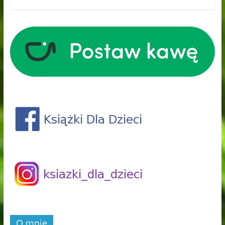
O mnie