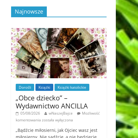
Najnowsze
Dorośli
Książki
Książki katolickie
„Obce dziecko” –
Wydawnictwo ANCILLA
05/08/2026
wNaszejBajce
Możliwość
komentowania
została wyłączona
„Bądźcie miłosierni, jak Ojciec wasz jest
miłosierny. Nie sądźcie, a nie będziecie