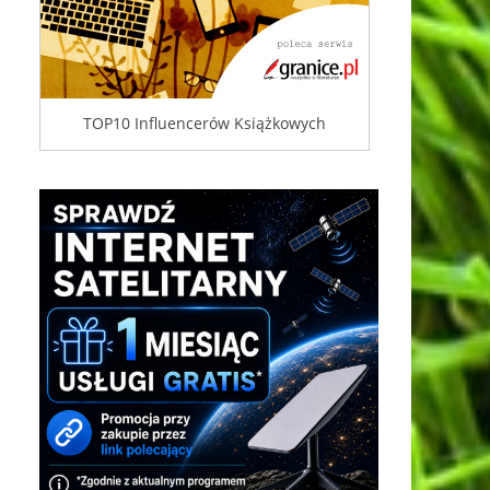
TOP10 Influencerów Książkowych