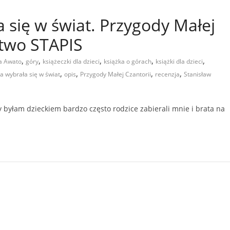
 się w świat. Przygody Małej
ctwo STAPIS
,
,
,
,
,
a Awato
góry
książeczki dla dzieci
książka o górach
książki dla dzieci
,
,
,
,
a wybrała się w świat
opis
Przygody Małej Czantorii
recenzja
Stanisław
łam dzieckiem bardzo często rodzice zabierali mnie i brata na