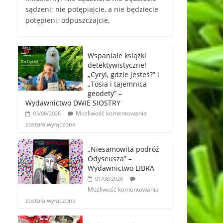
sądzeni; nie potępiajcie, a nie będziecie
potępieni; odpuszczajcie,
Wspaniałe książki
detektywistyczne!
„Cyryl, gdzie jesteś?” i
„Tosia i tajemnica
geodety” –
Wydawnictwo DWIE SIOSTRY
Możliwość komentowania
03/08/2026
została wyłączona
„Niesamowita podróż
Odyseusza” –
Wydawnictwo LIBRA
01/08/2026
Możliwość komentowania
została wyłączona