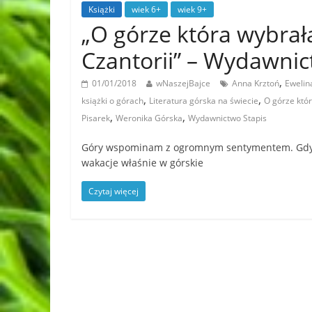
Książki
wiek 6+
wiek 9+
„O górze która wybrała
Czantorii” – Wydawni
,
01/01/2018
wNaszejBajce
Anna Krztoń
Ewelin
,
,
książki o górach
Literatura górska na świecie
O górze któr
,
,
Pisarek
Weronika Górska
Wydawnictwo Stapis
Góry wspominam z ogromnym sentymentem. Gdy by
wakacje właśnie w górskie
Czytaj więcej