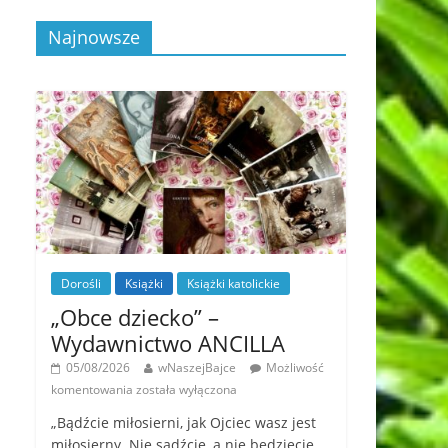
Najnowsze
Dorośli
Książki
Książki katolickie
„Obce dziecko” –
Wydawnictwo ANCILLA
05/08/2026
wNaszejBajce
Możliwość
komentowania
została wyłączona
„Bądźcie miłosierni, jak Ojciec wasz jest
miłosierny. Nie sądźcie, a nie będziecie