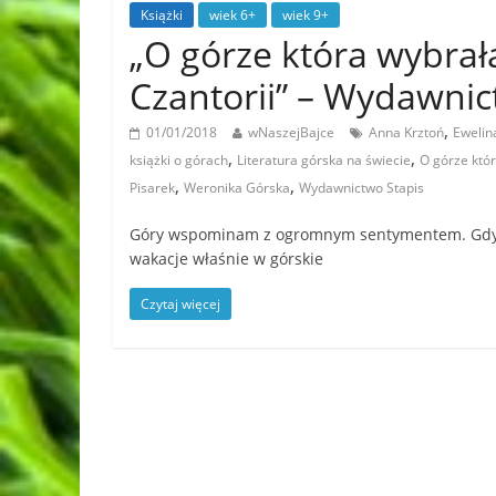
Książki
wiek 6+
wiek 9+
„O górze która wybrała
Czantorii” – Wydawni
,
01/01/2018
wNaszejBajce
Anna Krztoń
Ewelin
,
,
książki o górach
Literatura górska na świecie
O górze któr
,
,
Pisarek
Weronika Górska
Wydawnictwo Stapis
Góry wspominam z ogromnym sentymentem. Gdy by
wakacje właśnie w górskie
Czytaj więcej