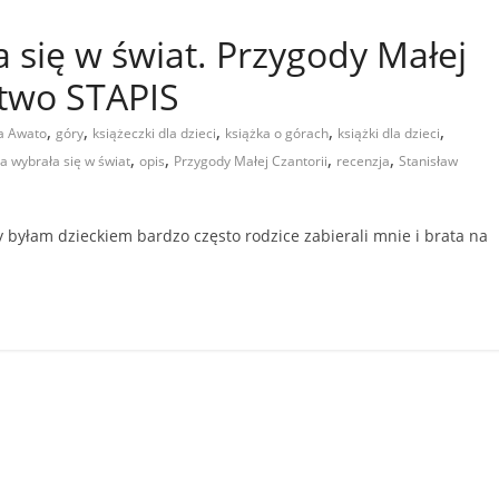
 się w świat. Przygody Małej
ctwo STAPIS
,
,
,
,
,
a Awato
góry
książeczki dla dzieci
książka o górach
książki dla dzieci
,
,
,
,
a wybrała się w świat
opis
Przygody Małej Czantorii
recenzja
Stanisław
łam dzieckiem bardzo często rodzice zabierali mnie i brata na