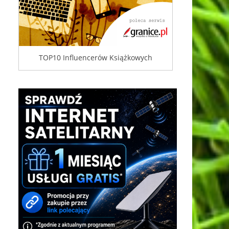
TOP10 Influencerów Książkowych