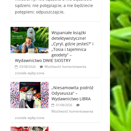
sądzeni; nie potępiajcie, a nie będziecie
potępieni; odpuszczajcie,
Wspaniałe książki
detektywistyczne!
„Cyryl, gdzie jesteś?” i
„Tosia i tajemnica
geodety” –
Wydawnictwo DWIE SIOSTRY
Możliwość komentowania
03/08/2026
została wyłączona
„Niesamowita podróż
Odyseusza” –
Wydawnictwo LIBRA
01/08/2026
Możliwość komentowania
została wyłączona