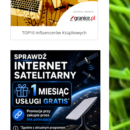
TOP10 Influencerów Książkowych