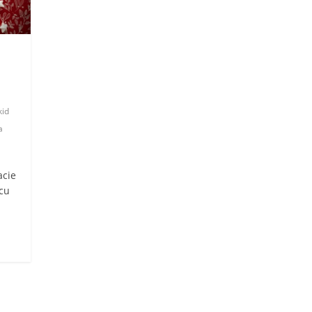
kid
a
acie
ńcu