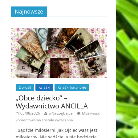
Najnowsze
Dorośli
Książki
Książki katolickie
„Obce dziecko” –
Wydawnictwo ANCILLA
05/08/2026
wNaszejBajce
Możliwość
komentowania
została wyłączona
„Bądźcie miłosierni, jak Ojciec wasz jest
miłosierny. Nie sądźcie, a nie będziecie