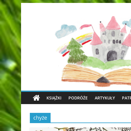
KSIĄŻKI
PODRÓŻE
ARTYKUŁY
PAT
chyże