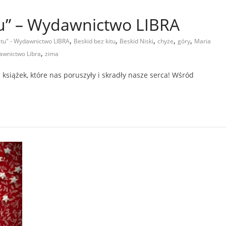
tu” – Wydawnictwo LIBRA
,
,
,
,
,
itu" - Wydawnictwo LIBRA
Beskid bez kitu
Beskid Niski
chyże
góry
Maria
,
wnictwo Libra
zima
książek, które nas poruszyły i skradły nasze serca! Wśród