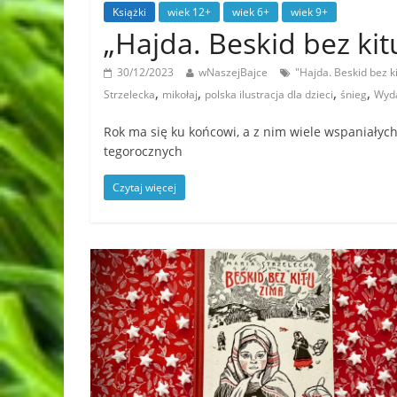
Książki
wiek 12+
wiek 6+
wiek 9+
„Hajda. Beskid bez ki
30/12/2023
wNaszejBajce
"Hajda. Beskid bez k
,
,
,
,
Strzelecka
mikołaj
polska ilustracja dla dzieci
śnieg
Wyda
Rok ma się ku końcowi, a z nim wiele wspaniałych 
tegorocznych
Czytaj więcej