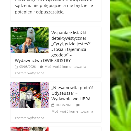
sądzeni; nie potępiajcie, a nie będziecie
potępieni; odpuszczajcie,
Wspaniałe książki
detektywistyczne!
„Cyryl, gdzie jesteś?” i
„Tosia i tajemnica
geodety” –
Wydawnictwo DWIE SIOSTRY
Możliwość komentowania
03/08/2026
została wyłączona
„Niesamowita podróż
Odyseusza” –
Wydawnictwo LIBRA
01/08/2026
Możliwość komentowania
została wyłączona