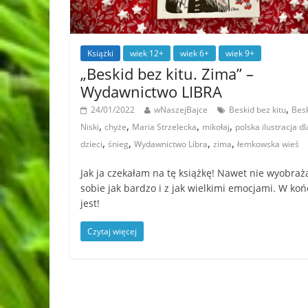
Książki
wiek 12+
wiek 6+
wiek 9+
„Beskid bez kitu. Zima” –
Wydawnictwo LIBRA
,
24/01/2022
wNaszejBajce
Beskid bez kitu
Bes
,
,
,
,
Niski
chyże
Maria Strzelecka
mikołaj
polska ilustracja dl
,
,
,
,
dzieci
śnieg
Wydawnictwo Libra
zima
łemkowska wieś
Jak ja czekałam na tę książkę! Nawet nie wyobraż
sobie jak bardzo i z jak wielkimi emocjami. W ko
jest!
Czytaj więcej