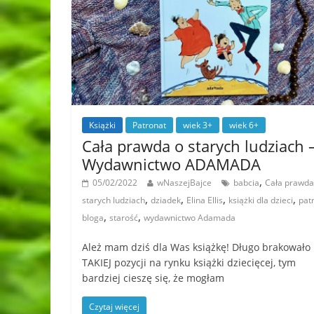
Książki
Patronat
wiek 3+
wiek 6+
Cała prawda o starych ludziach 
Wydawnictwo ADAMADA
,
05/02/2022
wNaszejBajce
babcia
Cała prawda
,
,
,
,
starych ludziach
dziadek
Elina Ellis
książki dla dzieci
pat
,
,
bloga
starość
wydawnictwo Adamada
Ależ mam dziś dla Was książkę! Długo brakowało
TAKIEJ pozycji na rynku książki dziecięcej, tym
bardziej cieszę się, że mogłam
Czytaj więcej