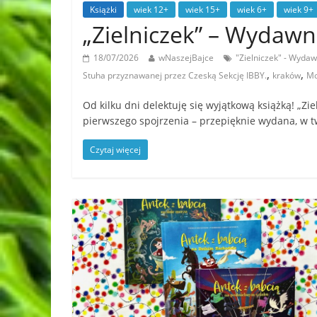
Książki
wiek 12+
wiek 15+
wiek 6+
wiek 9+
„Zielniczek” – Wydaw
18/07/2026
wNaszejBajce
"Zielniczek" - Wyda
,
,
Stuha przyznawanej przez Czeską Sekcję IBBY.
kraków
Mo
Od kilku dni delektuję się wyjątkową książką! „Z
pierwszego spojrzenia – przepięknie wydana, w t
Czytaj więcej