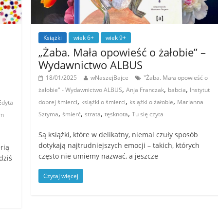
Książki
wiek 6+
wiek 9+
„Żaba. Mała opowieść o żałobie” –
Wydawnictwo ALBUS
18/01/2025
wNaszejBajce
"Żaba. Mała opowieść o
,
,
,
żałobie" - Wydawnictwo ALBUS
Anja Franczak
babcia
Instytut
,
,
,
dobrej śmierci
książki o śmierci
książki o żałobie
Marianna
Edyta
,
,
,
,
Sztyma
śmierć
strata
tęsknota
Tu się czyta
rn
Są książki, które w delikatny, niemal czuły sposób
dotykają najtrudniejszych emocji – takich, których
rią
często nie umiemy nazwać, a jeszcze
dziś
Czytaj więcej