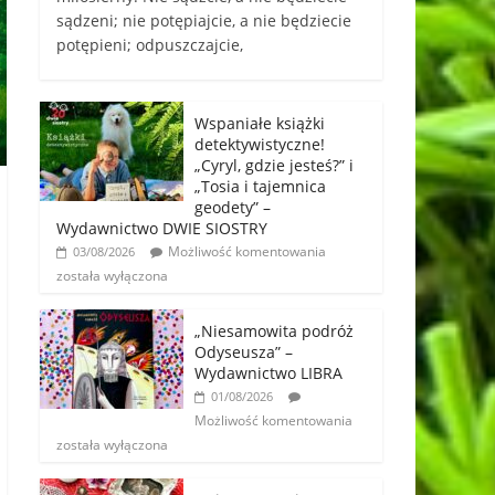
sądzeni; nie potępiajcie, a nie będziecie
potępieni; odpuszczajcie,
Wspaniałe książki
detektywistyczne!
„Cyryl, gdzie jesteś?” i
„Tosia i tajemnica
geodety” –
Wydawnictwo DWIE SIOSTRY
Możliwość komentowania
03/08/2026
została wyłączona
„Niesamowita podróż
Odyseusza” –
Wydawnictwo LIBRA
01/08/2026
Możliwość komentowania
została wyłączona