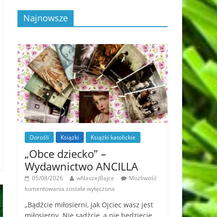
Najnowsze
Dorośli
Książki
Książki katolickie
„Obce dziecko” –
Wydawnictwo ANCILLA
05/08/2026
wNaszejBajce
Możliwość
komentowania
została wyłączona
„Bądźcie miłosierni, jak Ojciec wasz jest
miłosierny. Nie sądźcie, a nie będziecie