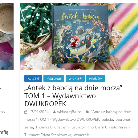
Książki
Patronat
wiek 3+
wiek 6+
–
„Antek z babcią na dnie morza”
TOM 1 – Wydawnictwo
DWUKROPEK
,
-9
17/01/2024
wNaszejBajce
"Antek z babcią na dnie
,
,
,
morza" TOM 1 - Wydawnictwo DWUKROPEK
babcia
patronat
,
seria
Thomas Brunstrøm Ilustrator: Thorbjørn Christoffersen
rafią
,
Tłumacz: Edyta Stępkowska
wnuczek