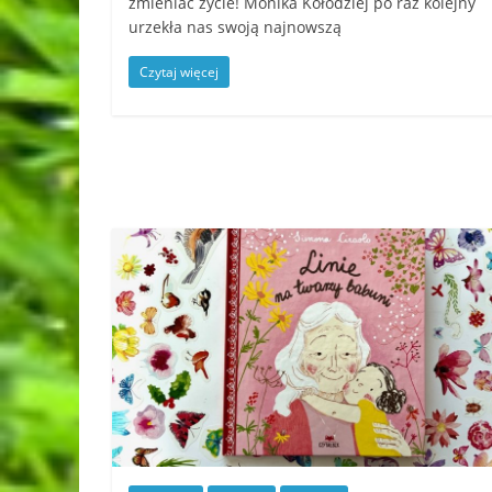
zmieniać życie! Monika Kołodziej po raz kolejny
urzekła nas swoją najnowszą
Czytaj więcej