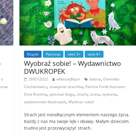
Książki
Patronat
wiek 3+
wiek 6+
–
Wyobraź sobie! – Wydawnictwo
DWUKROPEK
,
 o
26/01/2022
wNaszejBajce
babcia
Dominika
,
,
ronat
Ciechanowicz
oswajanie strachów
Patricia Forde Ilustrator:
,
,
,
,
,
Elina Braslina
patronat bloga
strach
strata
tęskonta
,
wydawnictwo dwukropek
Wyobraź sobie!
Strach jest nieodłącznym elementem naszego życia.
Każdy z nas ma swoje lęki i obawy. Małym dzieciom
trudno jest przezwyciężyć strach,