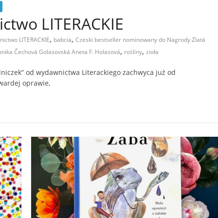
nictwo LITERACKIE
,
,
wnictwo LITERACKIE
babcia
Czeski bestseller nominowany do Nagrody Zlatá
,
,
nika Čechová Golasovská Aneta F. Holasová
rośliny
zioła
ielniczek” od wydawnictwa Literackiego zachwyca już od
wardej oprawie,