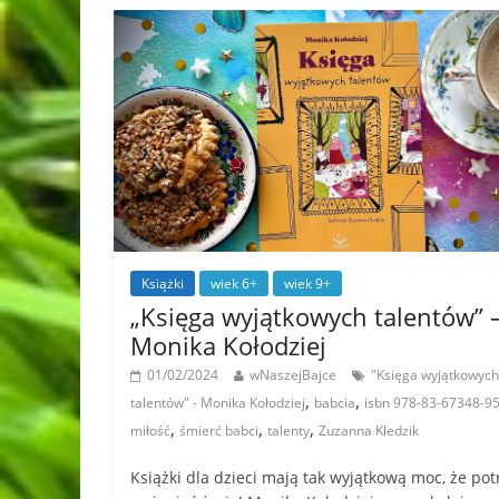
Książki
wiek 6+
wiek 9+
„Księga wyjątkowych talentów” 
Monika Kołodziej
01/02/2024
wNaszejBajce
"Księga wyjątkowych
,
,
talentów" - Monika Kołodziej
babcia
isbn 978-83-67348-95
,
,
,
miłość
śmierć babci
talenty
Zuzanna Kledzik
Książki dla dzieci mają tak wyjątkową moc, że pot