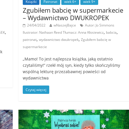
Książki
Patronat
wiek 6+
wiek 9+
Zgubiłem babcię w supermarkecie
– Wydawnictwo DWUKROPEK
24/04/2022
wNaszejBajce
Autor: Jo Simmons
,
,
,
SEK
Ilustrator: Nathaan Reed Tłumacz: Anna Kłosiewicz
babcia
,
,
patronat
wydawnictwo dwukropek
Zgubiłem babcię w
supermarkecie
ak
„Mamo! To jest najlepsza książka, jaką ostatnio
czytaliśmy!” rzekł mój syn, kiedy tylko skończyliśmy
wspólną lekturę przezabawnej powieści od
wydawnictwa
Czytaj więcej