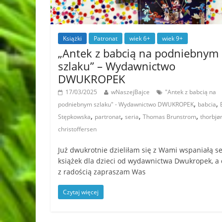
Książki
Patronat
wiek 6+
wiek 9+
„Antek z babcią na podniebnym
szlaku” – Wydawnictwo
DWUKROPEK
17/03/2025
wNaszejBajce
"Antek z babcią na
,
,
podniebnym szlaku" - Wydawnictwo DWUKROPEK
babcia
,
,
,
,
Stępkowska
partronat
seria
Thomas Brunstrom
thorbjø
christoffersen
Już dwukrotnie dzieliłam się z Wami wspaniałą se
książek dla dzieci od wydawnictwa Dwukropek, a 
z radością zapraszam Was
Czytaj więcej