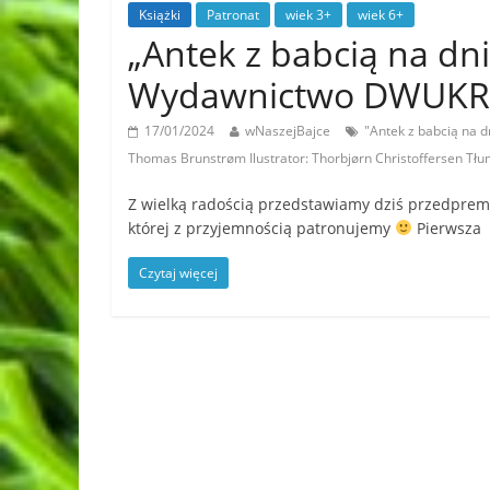
Książki
Patronat
wiek 3+
wiek 6+
„Antek z babcią na dn
Wydawnictwo DWUK
17/01/2024
wNaszejBajce
"Antek z babcią na
Thomas Brunstrøm Ilustrator: Thorbjørn Christoffersen Tł
Z wielką radością przedstawiamy dziś przedprem
której z przyjemnością patronujemy
Pierwsza
Czytaj więcej