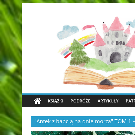
KSIĄŻKI
PODRÓŻE
ARTYKUŁY
PAT
"Antek z babcią na dnie morza" TOM