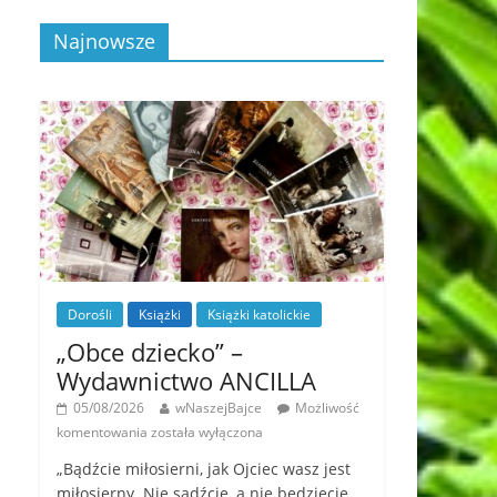
Najnowsze
Dorośli
Książki
Książki katolickie
„Obce dziecko” –
Wydawnictwo ANCILLA
05/08/2026
wNaszejBajce
Możliwość
komentowania
została wyłączona
„Bądźcie miłosierni, jak Ojciec wasz jest
miłosierny. Nie sądźcie, a nie będziecie