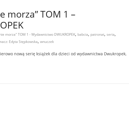
ie morza” TOM 1 –
ROPEK
,
,
,
,
 dnie morza" TOM 1 - Wydawnictwo DWUKROPEK
babcia
patronat
seria
,
umacz: Edyta Stępkowska
wnuczek
ierowo nową serię książek dla dzieci od wydawnictwa Dwukropek,