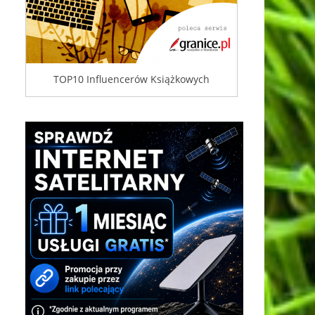
TOP10 Influencerów Książkowych