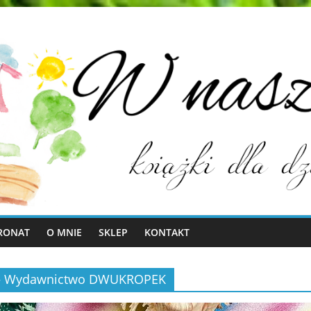
RONAT
O MNIE
SKLEP
KONTAKT
 1 – Wydawnictwo DWUKROPEK