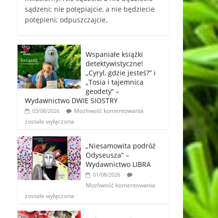
sądzeni; nie potępiajcie, a nie będziecie
potępieni; odpuszczajcie,
Wspaniałe książki
detektywistyczne!
„Cyryl, gdzie jesteś?” i
„Tosia i tajemnica
geodety” –
Wydawnictwo DWIE SIOSTRY
Możliwość komentowania
03/08/2026
została wyłączona
„Niesamowita podróż
Odyseusza” –
Wydawnictwo LIBRA
01/08/2026
Możliwość komentowania
została wyłączona