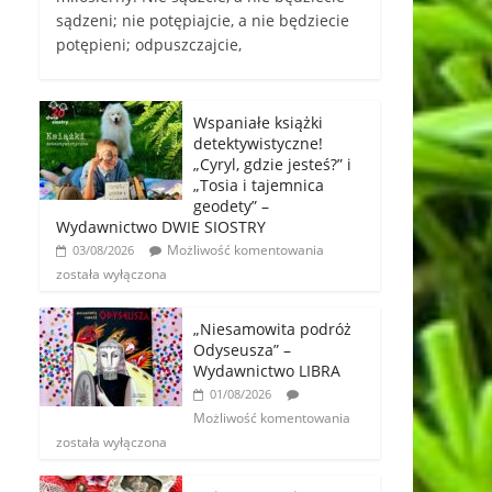
sądzeni; nie potępiajcie, a nie będziecie
potępieni; odpuszczajcie,
Wspaniałe książki
detektywistyczne!
„Cyryl, gdzie jesteś?” i
„Tosia i tajemnica
geodety” –
Wydawnictwo DWIE SIOSTRY
Możliwość komentowania
03/08/2026
została wyłączona
„Niesamowita podróż
Odyseusza” –
Wydawnictwo LIBRA
01/08/2026
Możliwość komentowania
została wyłączona