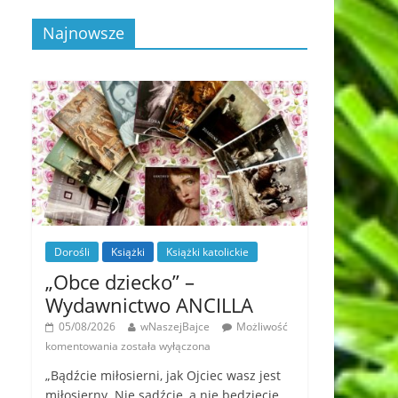
Najnowsze
Dorośli
Książki
Książki katolickie
„Obce dziecko” –
Wydawnictwo ANCILLA
05/08/2026
wNaszejBajce
Możliwość
komentowania
została wyłączona
„Bądźcie miłosierni, jak Ojciec wasz jest
miłosierny. Nie sądźcie, a nie będziecie