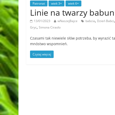
Patronat
wiek 3+
wiek 6+
Linie na twarzy babu
,
13/01/2023
wNaszejBajce
babcia
Dzień Babci
,
Gryc
Simona Ciraolo
Czasami tak niewiele słów potrzeba, by wyrazić tak
mnóstwo wspomnień.
Czytaj więcej