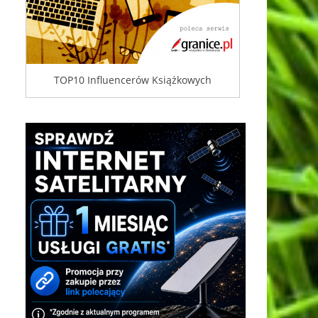
TOP10 Influencerów Książkowych