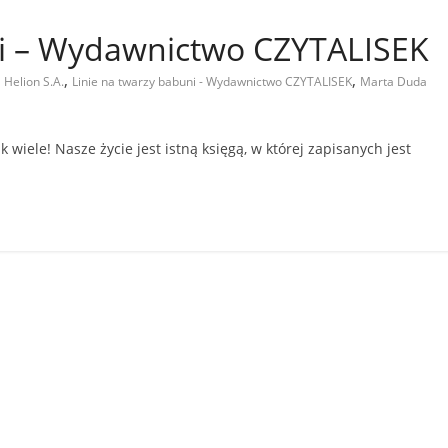
ni – Wydawnictwo CZYTALISEK
,
,
,
Helion S.A.
Linie na twarzy babuni - Wydawnictwo CZYTALISEK
Marta Duda
 wiele! Nasze życie jest istną księgą, w której zapisanych jest