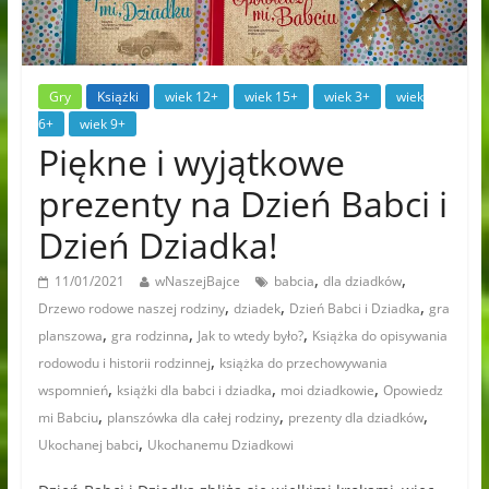
Gry
Książki
wiek 12+
wiek 15+
wiek 3+
wiek
6+
wiek 9+
Piękne i wyjątkowe
prezenty na Dzień Babci i
Dzień Dziadka!
,
,
11/01/2021
wNaszejBajce
babcia
dla dziadków
,
,
,
Drzewo rodowe naszej rodziny
dziadek
Dzień Babci i Dziadka
gra
,
,
,
planszowa
gra rodzinna
Jak to wtedy było?
Książka do opisywania
,
rodowodu i historii rodzinnej
książka do przechowywania
,
,
,
wspomnień
książki dla babci i dziadka
moi dziadkowie
Opowiedz
,
,
,
mi Babciu
planszówka dla całej rodziny
prezenty dla dziadków
,
Ukochanej babci
Ukochanemu Dziadkowi