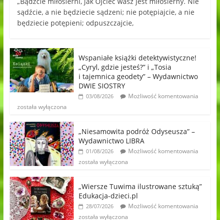
„Bądźcie miłosierni, jak Ojciec wasz jest miłosierny. Nie
sądźcie, a nie będziecie sądzeni; nie potępiajcie, a nie
będziecie potępieni; odpuszczajcie,
Wspaniałe książki detektywistyczne!
„Cyryl, gdzie jesteś?” i „Tosia
i tajemnica geodety” – Wydawnictwo
DWIE SIOSTRY
Możliwość komentowania
03/08/2026
została wyłączona
„Niesamowita podróż Odyseusza” –
Wydawnictwo LIBRA
Możliwość komentowania
01/08/2026
została wyłączona
„Wiersze Tuwima ilustrowane sztuką”
Edukacja-dzieci.pl
Możliwość komentowania
28/07/2026
została wyłączona