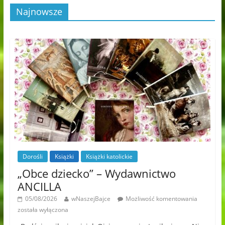
Najnowsze
Dorośli
Książki
Książki katolickie
„Obce dziecko” – Wydawnictwo
ANCILLA
05/08/2026
wNaszejBajce
Możliwość komentowania
została wyłączona