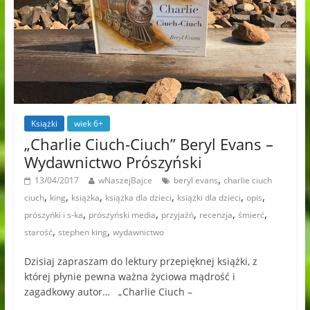
Książki
wiek 6+
„Charlie Ciuch-Ciuch” Beryl Evans –
Wydawnictwo Prószyński
,
13/04/2017
wNaszejBajce
beryl evans
charlie ciuch
,
,
,
,
,
,
ciuch
king
książka
książka dla dzieci
książki dla dzieci
opis
,
,
,
,
,
prószyńki i s-ka
prószyński media
przyjaźń
recenzja
śmierć
,
,
starość
stephen king
wydawnictwo
Dzisiaj zapraszam do lektury przepięknej książki, z
której płynie pewna ważna życiowa mądrość i
zagadkowy autor… „Charlie Ciuch –