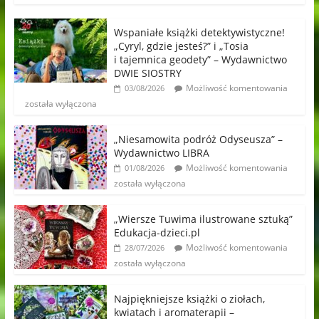
Wspaniałe książki detektywistyczne!
„Cyryl, gdzie jesteś?” i „Tosia
i tajemnica geodety” – Wydawnictwo
DWIE SIOSTRY
Możliwość komentowania
03/08/2026
została wyłączona
„Niesamowita podróż Odyseusza” –
Wydawnictwo LIBRA
Możliwość komentowania
01/08/2026
została wyłączona
„Wiersze Tuwima ilustrowane sztuką”
Edukacja-dzieci.pl
Możliwość komentowania
28/07/2026
została wyłączona
Najpiękniejsze książki o ziołach,
kwiatach i aromaterapii –