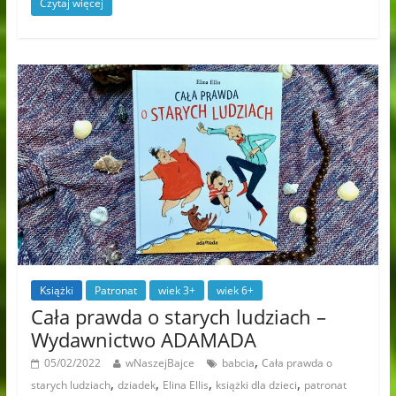
Czytaj więcej
Książki
Patronat
wiek 3+
wiek 6+
Cała prawda o starych ludziach –
Wydawnictwo ADAMADA
,
05/02/2022
wNaszejBajce
babcia
Cała prawda o
,
,
,
,
starych ludziach
dziadek
Elina Ellis
książki dla dzieci
patronat