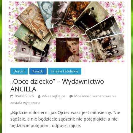
Dorośli
Książki
Książki katolickie
„Obce dziecko” – Wydawnictwo
ANCILLA
05/08/2026
wNaszejBajce
Możliwość komentowania
została wyłączona
„Bądźcie miłosierni, jak Ojciec wasz jest miłosierny. Nie
sądźcie, a nie będziecie sądzeni; nie potępiajcie, a nie
będziecie potępieni; odpuszczajcie,