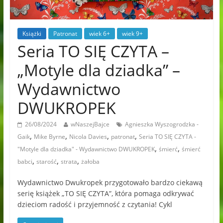
Książki
Patronat
wiek 6+
wiek 9+
Seria TO SIĘ CZYTA –
„Motyle dla dziadka” –
Wydawnictwo
DWUKROPEK
26/08/2024
wNaszejBajce
Agnieszka Wyszogrodzka -
,
,
,
,
Gaik
Mike Byrne
Nicola Davies
patronat
Seria TO SIĘ CZYTA -
,
,
"Motyle dla dziadka" - Wydawnictwo DWUKROPEK
śmierć
śmierć
,
,
,
babci
starość
strata
żałoba
Wydawnictwo Dwukropek przygotowało bardzo ciekawą
serię książek „TO SIĘ CZYTA”, która pomaga odkrywać
dzieciom radość i przyjemność z czytania! Cykl