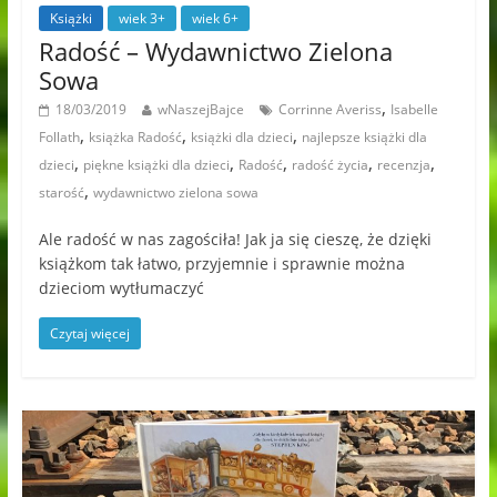
Książki
wiek 3+
wiek 6+
Radość – Wydawnictwo Zielona
Sowa
,
18/03/2019
wNaszejBajce
Corrinne Averiss
Isabelle
,
,
,
Follath
książka Radość
książki dla dzieci
najlepsze książki dla
,
,
,
,
,
dzieci
piękne książki dla dzieci
Radość
radość życia
recenzja
,
starość
wydawnictwo zielona sowa
Ale radość w nas zagościła! Jak ja się cieszę, że dzięki
książkom tak łatwo, przyjemnie i sprawnie można
dzieciom wytłumaczyć
Czytaj więcej