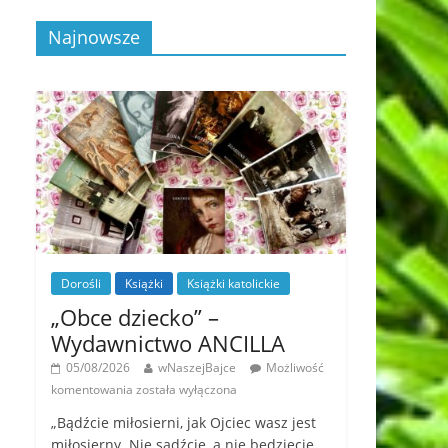
Najnowsze
Dorośli
Książki
Książki katolickie
„Obce dziecko” –
Wydawnictwo ANCILLA
05/08/2026
wNaszejBajce
Możliwość
komentowania
została wyłączona
„Bądźcie miłosierni, jak Ojciec wasz jest
miłosierny. Nie sądźcie, a nie będziecie