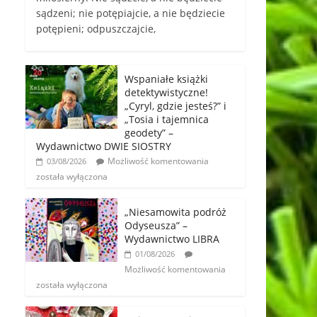
sądzeni; nie potępiajcie, a nie będziecie
potępieni; odpuszczajcie,
Wspaniałe książki
detektywistyczne!
„Cyryl, gdzie jesteś?” i
„Tosia i tajemnica
geodety” –
Wydawnictwo DWIE SIOSTRY
Możliwość komentowania
03/08/2026
została wyłączona
„Niesamowita podróż
Odyseusza” –
Wydawnictwo LIBRA
01/08/2026
Możliwość komentowania
została wyłączona