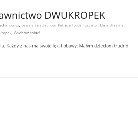
ydawnictwo DWUKROPEK
,
,
,
echanowicz
oswajanie strachów
Patricia Forde Ilustrator: Elina Braslina
,
kropek
Wyobraź sobie!
ia. Każdy z nas ma swoje lęki i obawy. Małym dzieciom trudno