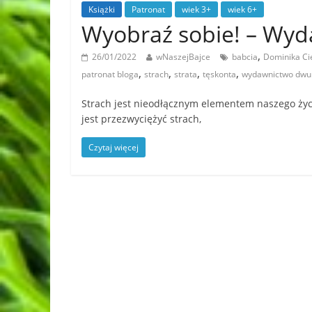
Książki
Patronat
wiek 3+
wiek 6+
Wyobraź sobie! – W
,
26/01/2022
wNaszejBajce
babcia
Dominika Ci
,
,
,
,
patronat bloga
strach
strata
tęskonta
wydawnictwo dwu
Strach jest nieodłącznym elementem naszego życ
jest przezwyciężyć strach,
Czytaj więcej