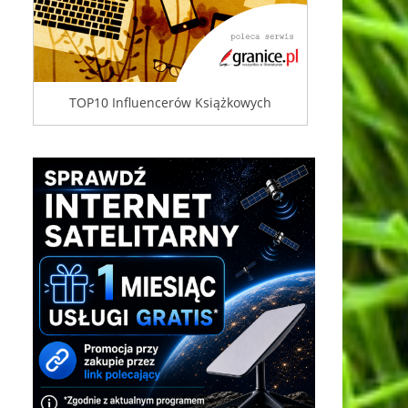
TOP10 Influencerów Książkowych