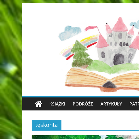
KSIĄŻKI
PODRÓŻE
ARTYKUŁY
PAT
tęskonta