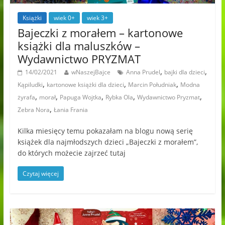
Książki
wiek 0+
wiek 3+
Bajeczki z morałem – kartonowe
książki dla maluszków –
Wydawnictwo PRYZMAT
,
,
14/02/2021
wNaszejBajce
Anna Prudel
bajki dla dzieci
,
,
,
Kąpiludki
kartonowe książki dla dzieci
Marcin Południak
Modna
,
,
,
,
,
żyrafa
morał
Papuga Wojtka
Rybka Ola
Wydawnictwo Pryzmat
,
Zebra Nora
Łania Frania
Kilka miesięcy temu pokazałam na blogu nową serię
książek dla najmłodszych dzieci „Bajeczki z morałem”,
do których możecie zajrzeć tutaj
Czytaj więcej