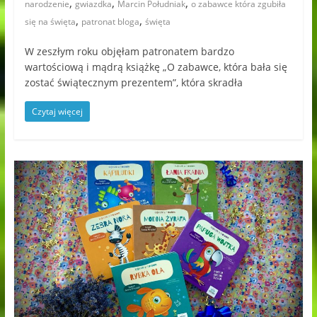
,
,
,
narodzenie
gwiazdka
Marcin Południak
o zabawce która zgubiła
,
,
się na święta
patronat bloga
święta
W zeszłym roku objęłam patronatem bardzo
wartościową i mądrą książkę „O zabawce, która bała się
zostać świątecznym prezentem”, która skradła
Czytaj więcej