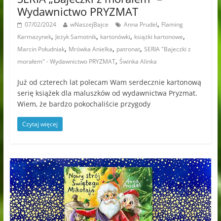
Wydawnictwo PRYZMAT
,
07/02/2024
wNaszejBajce
Anna Prudel
Flaming
,
,
,
,
Karmazynek
Jeżyk Samotnik
kartonówki
książki kartonowe
,
,
,
Marcin Południak
Mrówka Anielka
patronat
SERIA "Bajeczki z
,
morałem" - Wydawnictwo PRYZMAT
Świnka Alinka
Już od czterech lat polecam Wam serdecznie kartonową
serię książek dla maluszków od wydawnictwa Pryzmat.
Wiem, że bardzo pokochaliście przygody
Czytaj więcej