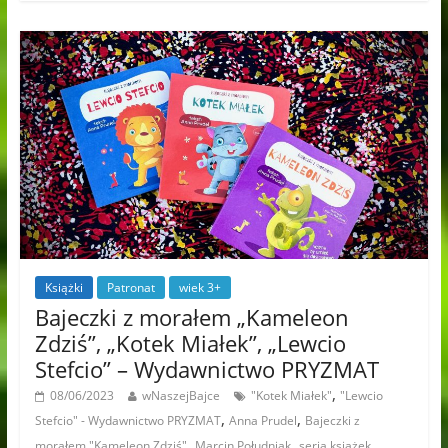
Książki
Patronat
wiek 3+
Bajeczki z morałem „Kameleon
Zdziś”, „Kotek Miałek”, „Lewcio
Stefcio” – Wydawnictwo PRYZMAT
,
08/06/2023
wNaszejBajce
"Kotek Miałek"
"Lewcio
,
,
Stefcio" - Wydawnictwo PRYZMAT
Anna Prudel
Bajeczki z
,
,
morałem "Kameleon Zdziś"
Marcin Południak
seria książek