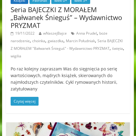
Książki
Patronat
wiek 0+
wiek 3+
Seria BAJECZKI Z MORAŁEM
„Bałwanek Śnieguś” – Wydawnictwo
PRYZMAT
,
19/11/2022
wNaszejBajce
Anna Prudel
boże
,
,
,
,
narodzenie
choinka
gwiazdka
Marcin Południak
Seria BAJECZKI
,
,
Z MORAŁEM "Bałwanek Śnieguś" - Wydawnictwo PRYZMAT
święta
wigilia
Po raz kolejny zapraszam Was do sięgnięcia po serię
wartościowych, mądrych książek, skierowanych do
najmłodszych czytelników. Cykl rymowanych historii,
zatytułowany
Czytaj więcej