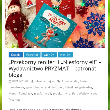
Książki
Patronat
wiek 0+
wiek 3+
„Przekorny renifer” i „Niesforny elf” –
Wydawnictwo PRYZMAT – patronat
bloga
,
09/11/2020
wNaszejBajce
Anna Prudel
boże
,
,
,
,
narodzenie
gwiazdka
książki dla dzieci
książki na gwiazdkę
,
,
,
Marcin Południak
niesforny elf
przekorny renifer
Wydawnictwo
Pryzmat
Dziś przychodzę do Was z propozycją dwóch