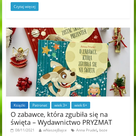
Czytaj więcej
Książki
Patronat
wiek 3+
wiek 6+
O zabawce, która zgubiła się na
święta – Wydawnictwo PRYZMAT
,
08/11/2021
wNaszejBajce
Anna Prudel
boże