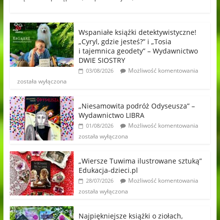
Wspaniałe książki detektywistyczne!
„Cyryl, gdzie jesteś?” i „Tosia
i tajemnica geodety” – Wydawnictwo
DWIE SIOSTRY
Możliwość komentowania
03/08/2026
została wyłączona
„Niesamowita podróż Odyseusza” –
Wydawnictwo LIBRA
Możliwość komentowania
01/08/2026
została wyłączona
„Wiersze Tuwima ilustrowane sztuką”
Edukacja-dzieci.pl
Możliwość komentowania
28/07/2026
została wyłączona
Najpiękniejsze książki o ziołach,