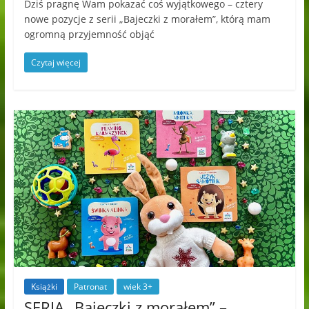
Dziś pragnę Wam pokazać coś wyjątkowego – cztery
nowe pozycje z serii „Bajeczki z morałem”, którą mam
ogromną przyjemność objąć
Czytaj więcej
Książki
Patronat
wiek 3+
SERIA „Bajeczki z morałem” –