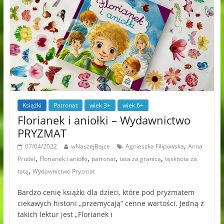
Książki
Patronat
wiek 3+
wiek 6+
Florianek i aniołki – Wydawnictwo
PRYZMAT
,
07/04/2022
wNaszejBajce
Agnieszka Filipowska
Anna
,
,
,
,
Prudel
Florianek i aniołki
patronat
tata za granicą
tęsknota za
,
tatą
Wydawnictwo Pryzmat
Bardzo cenię książki dla dzieci, które pod pryzmatem
ciekawych historii „przemycają” cenne wartości. Jedną z
takich lektur jest „Florianek i