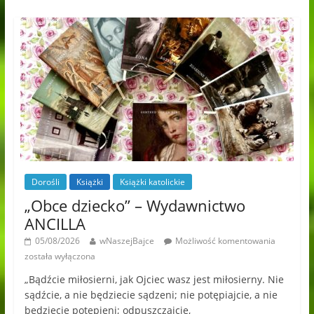
Dorośli
Książki
Książki katolickie
„Obce dziecko” – Wydawnictwo
ANCILLA
05/08/2026
wNaszejBajce
Możliwość komentowania
została wyłączona
„Bądźcie miłosierni, jak Ojciec wasz jest miłosierny. Nie
sądźcie, a nie będziecie sądzeni; nie potępiajcie, a nie
będziecie potępieni; odpuszczajcie,