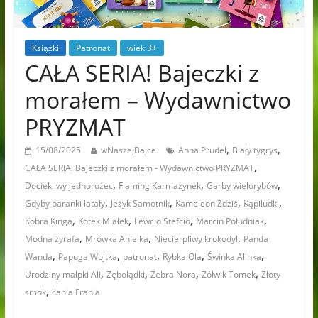
Książki
Patronat
wiek 3+
CAŁA SERIA! Bajeczki z
morałem – Wydawnictwo
PRYZMAT
,
,
15/08/2025
wNaszejBajce
Anna Prudel
Biały tygrys
,
CAŁA SERIA! Bajeczki z morałem - Wydawnictwo PRYZMAT
,
,
,
Dociekliwy jednorożec
Flaming Karmazynek
Garby wielorybów
,
,
,
,
Gdyby baranki latały
Jeżyk Samotnik
Kameleon Zdziś
Kąpiludki
,
,
,
,
Kobra Kinga
Kotek Miałek
Lewcio Stefcio
Marcin Południak
,
,
,
Modna żyrafa
Mrówka Anielka
Niecierpliwy krokodyl
Panda
,
,
,
,
,
Wanda
Papuga Wojtka
patronat
Rybka Ola
Świnka Alinka
,
,
,
,
Urodziny małpki Ali
Zębolądki
Zebra Nora
Żółwik Tomek
Złoty
,
smok
Łania Frania