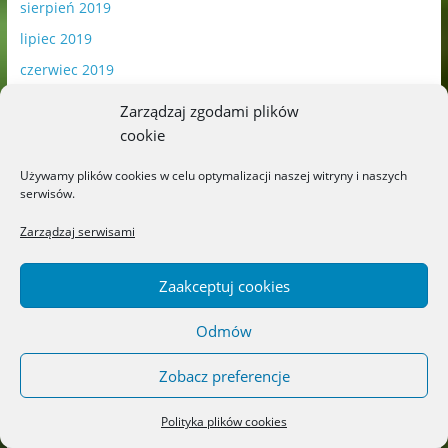
sierpień 2019
lipiec 2019
czerwiec 2019
maj 2019
Zarządzaj zgodami plików
kwiecień 2019
cookie
marzec 2019
Używamy plików cookies w celu optymalizacji naszej witryny i naszych
luty 2019
serwisów.
styczeń 2019
Zarządzaj serwisami
grudzień 2018
Zaakceptuj cookies
listopad 2018
październik 2018
Odmów
wrzesień 2018
Zobacz preferencje
sierpień 2018
lipiec 2018
Polityka plików cookies
czerwiec 2018