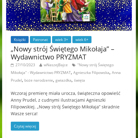
Książki
Patronat
wiek 3+
wiek 6+
„Nowy strój Świętego Mikołaja” –
Wydawnictwo PRYZMAT
27/10/2023
wNaszejBajce
"Nowy strój Świętego
,
,
Mikołaja" - Wydawnictwo PRYZMAT
Agnieszka Filipowska
Anna
,
,
,
Prudel
boże narodzenie
gwiazdka
święta
Wczoraj premierę miała urocza, świąteczna opowieść
Anny Prudel, z cudnymi ilustracjami Agnieszki
Filipowskiej. „Nowy strój Świętego Mikołaja” skradnie
Wasze serca!
Czytaj więcej