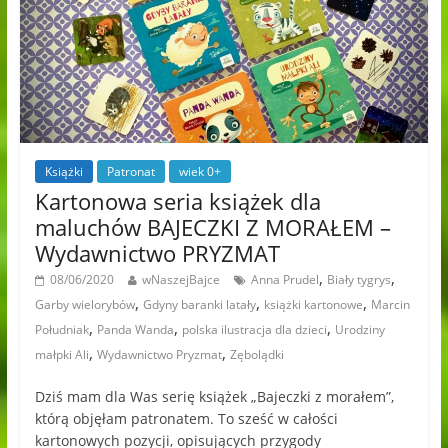
Książki
Patronat
wiek 0+
Kartonowa seria książek dla
maluchów BAJECZKI Z MORAŁEM –
Wydawnictwo PRYZMAT
,
,
08/06/2020
wNaszejBajce
Anna Prudel
Biały tygrys
,
,
,
Garby wielorybów
Gdyny baranki latały
książki kartonowe
Marcin
,
,
,
Południak
Panda Wanda
polska ilustracja dla dzieci
Urodziny
,
,
małpki Ali
Wydawnictwo Pryzmat
Zębolądki
Dziś mam dla Was serię książek „Bajeczki z morałem”,
którą objęłam patronatem. To sześć w całości
kartonowych pozycji, opisujących przygody