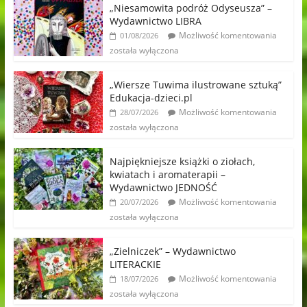
„Niesamowita podróż Odyseusza” –
Wydawnictwo LIBRA
Możliwość komentowania
01/08/2026
została wyłączona
„Wiersze Tuwima ilustrowane sztuką”
Edukacja-dzieci.pl
Możliwość komentowania
28/07/2026
została wyłączona
Najpiękniejsze książki o ziołach,
kwiatach i aromaterapii –
Wydawnictwo JEDNOŚĆ
Możliwość komentowania
20/07/2026
została wyłączona
„Zielniczek” – Wydawnictwo
LITERACKIE
Możliwość komentowania
18/07/2026
została wyłączona