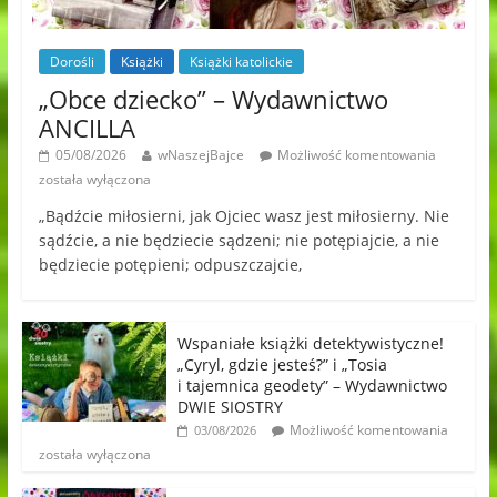
Dorośli
Książki
Książki katolickie
„Obce dziecko” – Wydawnictwo
ANCILLA
05/08/2026
wNaszejBajce
Możliwość komentowania
została wyłączona
„Bądźcie miłosierni, jak Ojciec wasz jest miłosierny. Nie
sądźcie, a nie będziecie sądzeni; nie potępiajcie, a nie
będziecie potępieni; odpuszczajcie,
Wspaniałe książki detektywistyczne!
„Cyryl, gdzie jesteś?” i „Tosia
i tajemnica geodety” – Wydawnictwo
DWIE SIOSTRY
Możliwość komentowania
03/08/2026
została wyłączona