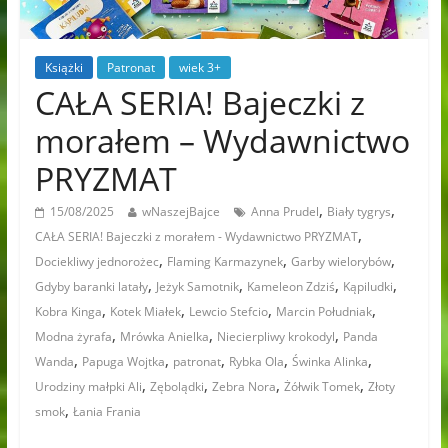
Książki
Patronat
wiek 3+
CAŁA SERIA! Bajeczki z
morałem – Wydawnictwo
PRYZMAT
,
,
15/08/2025
wNaszejBajce
Anna Prudel
Biały tygrys
,
CAŁA SERIA! Bajeczki z morałem - Wydawnictwo PRYZMAT
,
,
,
Dociekliwy jednorożec
Flaming Karmazynek
Garby wielorybów
,
,
,
,
Gdyby baranki latały
Jeżyk Samotnik
Kameleon Zdziś
Kąpiludki
,
,
,
,
Kobra Kinga
Kotek Miałek
Lewcio Stefcio
Marcin Południak
,
,
,
Modna żyrafa
Mrówka Anielka
Niecierpliwy krokodyl
Panda
,
,
,
,
,
Wanda
Papuga Wojtka
patronat
Rybka Ola
Świnka Alinka
,
,
,
,
Urodziny małpki Ali
Zębolądki
Zebra Nora
Żółwik Tomek
Złoty
,
smok
Łania Frania