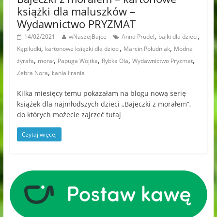
książki dla maluszków –
Wydawnictwo PRYZMAT
,
,
14/02/2021
wNaszejBajce
Anna Prudel
bajki dla dzieci
,
,
,
Kąpiludki
kartonowe książki dla dzieci
Marcin Południak
Modna
,
,
,
,
,
żyrafa
morał
Papuga Wojtka
Rybka Ola
Wydawnictwo Pryzmat
,
Zebra Nora
Łania Frania
Kilka miesięcy temu pokazałam na blogu nową serię
książek dla najmłodszych dzieci „Bajeczki z morałem”,
do których możecie zajrzeć tutaj
Czytaj więcej