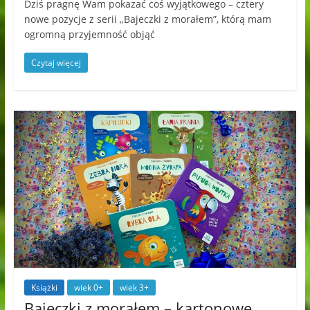
Dziś pragnę Wam pokazać coś wyjątkowego – cztery
nowe pozycje z serii „Bajeczki z morałem”, którą mam
ogromną przyjemność objąć
Czytaj więcej
Książki
wiek 0+
wiek 3+
Bajeczki z morałem – kartonowe