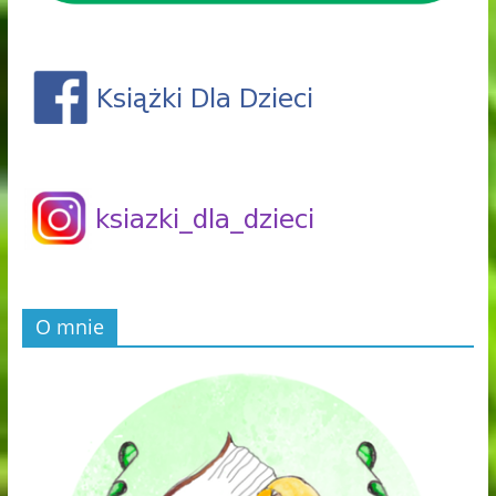
O mnie