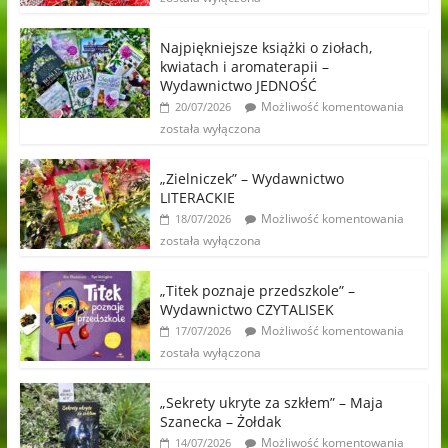
Najpiękniejsze książki o ziołach,
kwiatach i aromaterapii –
Wydawnictwo JEDNOŚĆ
Możliwość komentowania
20/07/2026
została wyłączona
„Zielniczek” – Wydawnictwo
LITERACKIE
Możliwość komentowania
18/07/2026
została wyłączona
„Titek poznaje przedszkole” –
Wydawnictwo CZYTALISEK
Możliwość komentowania
17/07/2026
została wyłączona
„Sekrety ukryte za szkłem” – Maja
Szanecka – Żołdak
Możliwość komentowania
14/07/2026