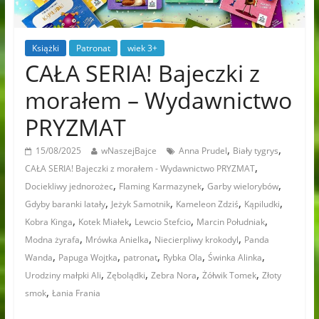
Książki
Patronat
wiek 3+
CAŁA SERIA! Bajeczki z
morałem – Wydawnictwo
PRYZMAT
,
,
15/08/2025
wNaszejBajce
Anna Prudel
Biały tygrys
,
CAŁA SERIA! Bajeczki z morałem - Wydawnictwo PRYZMAT
,
,
,
Dociekliwy jednorożec
Flaming Karmazynek
Garby wielorybów
,
,
,
,
Gdyby baranki latały
Jeżyk Samotnik
Kameleon Zdziś
Kąpiludki
,
,
,
,
Kobra Kinga
Kotek Miałek
Lewcio Stefcio
Marcin Południak
,
,
,
Modna żyrafa
Mrówka Anielka
Niecierpliwy krokodyl
Panda
,
,
,
,
,
Wanda
Papuga Wojtka
patronat
Rybka Ola
Świnka Alinka
,
,
,
,
Urodziny małpki Ali
Zębolądki
Zebra Nora
Żółwik Tomek
Złoty
,
smok
Łania Frania