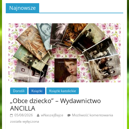
Najnowsze
Dorośli
Książki
Książki katolickie
„Obce dziecko” – Wydawnictwo
ANCILLA
05/08/2026
wNaszejBajce
Możliwość komentowania
została wyłączona