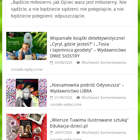
„Bądźcie miłosierni, jak Ojciec wasz jest miłosierny. Nie
sądźcie, a nie będziecie sądzeni; nie potępiajcie, a nie
będziecie potępieni; odpuszczajcie,
Wspaniałe książki detektywistyczne!
„Cyryl, gdzie jesteś?” i „Tosia
i tajemnica geodety” – Wydawnictwo
DWIE SIOSTRY
Możliwość komentowania
03/08/2026
została wyłączona
„Niesamowita podróż Odyseusza” –
Wydawnictwo LIBRA
Możliwość komentowania
01/08/2026
została wyłączona
„Wiersze Tuwima ilustrowane sztuką”
Edukacja-dzieci.pl
Możliwość komentowania
28/07/2026
została wyłączona