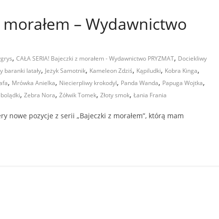
 z morałem – Wydawnictwo
,
,
ygrys
CAŁA SERIA! Bajeczki z morałem - Wydawnictwo PRYZMAT
Dociekliwy
,
,
,
,
,
 baranki latały
Jeżyk Samotnik
Kameleon Zdziś
Kąpiludki
Kobra Kinga
,
,
,
,
,
afa
Mrówka Anielka
Niecierpliwy krokodyl
Panda Wanda
Papuga Wojtka
,
,
,
,
bolądki
Zebra Nora
Żółwik Tomek
Złoty smok
Łania Frania
y nowe pozycje z serii „Bajeczki z morałem”, którą mam