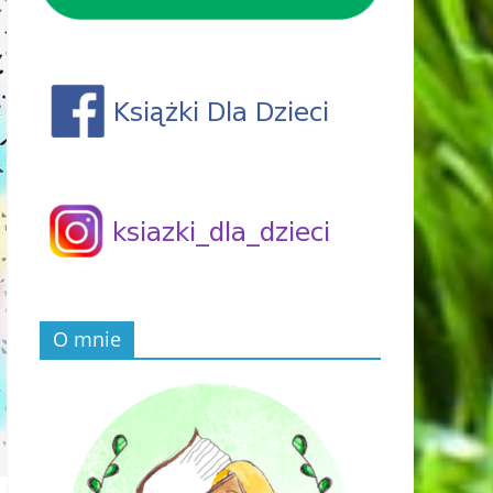
O mnie