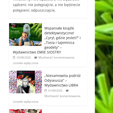
sądzeni; nie potępiajcie, a nie będziecie
potępieni; odpuszczajcie,
Wspaniałe książki
detektywistyczne!
„Cyryl, gdzie jesteś?” i
„Tosia i tajemnica
geodety” –
Wydawnictwo DWIE SIOSTRY
Możliwość komentowania
03/08/2026
została wyłączona
„Niesamowita podróż
Odyseusza” –
Wydawnictwo LIBRA
01/08/2026
Możliwość komentowania
została wyłączona