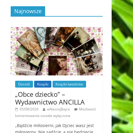
Najnowsze
Dorośli
Książki
Książki katolickie
„Obce dziecko” –
Wydawnictwo ANCILLA
05/08/2026
wNaszejBajce
Możliwość
komentowania
została wyłączona
„Bądźcie miłosierni, jak Ojciec wasz jest
miłosierny. Nie sądźcie, a nie będziecie