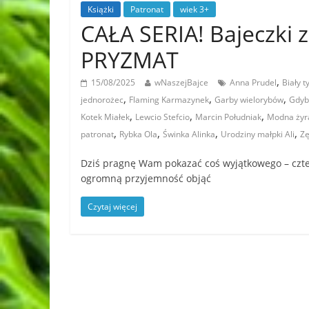
Książki
Patronat
wiek 3+
CAŁA SERIA! Bajeczki
PRYZMAT
,
15/08/2025
wNaszejBajce
Anna Prudel
Biały t
,
,
,
jednorożec
Flaming Karmazynek
Garby wielorybów
Gdyby
,
,
,
Kotek Miałek
Lewcio Stefcio
Marcin Południak
Modna żyr
,
,
,
,
patronat
Rybka Ola
Świnka Alinka
Urodziny małpki Ali
Zę
Dziś pragnę Wam pokazać coś wyjątkowego – czter
ogromną przyjemność objąć
Czytaj więcej