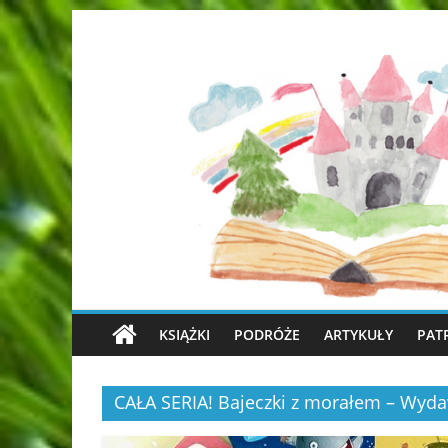
KSIĄŻKI
PODRÓŻE
ARTYKUŁY
PAT
CAŁA SERIA! Bajeczki z morałem – Wy