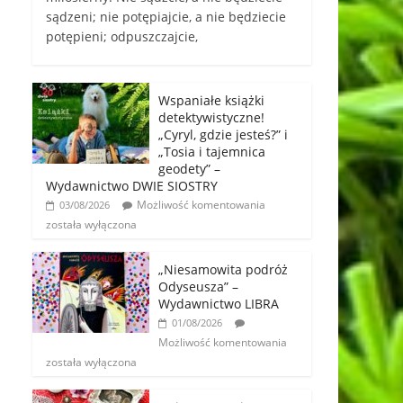
sądzeni; nie potępiajcie, a nie będziecie
potępieni; odpuszczajcie,
Wspaniałe książki
detektywistyczne!
„Cyryl, gdzie jesteś?” i
„Tosia i tajemnica
geodety” –
Wydawnictwo DWIE SIOSTRY
Możliwość komentowania
03/08/2026
została wyłączona
„Niesamowita podróż
Odyseusza” –
Wydawnictwo LIBRA
01/08/2026
Możliwość komentowania
została wyłączona