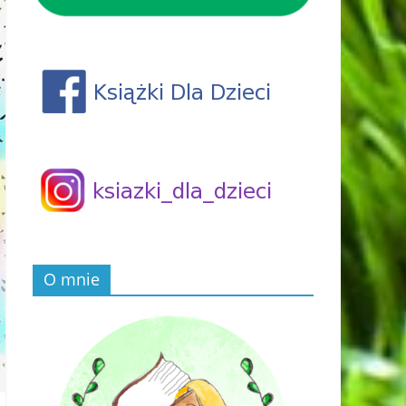
O mnie