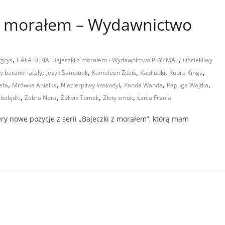
 z morałem – Wydawnictwo
,
,
ygrys
CAŁA SERIA! Bajeczki z morałem - Wydawnictwo PRYZMAT
Dociekliwy
,
,
,
,
,
 baranki latały
Jeżyk Samotnik
Kameleon Zdziś
Kąpiludki
Kobra Kinga
,
,
,
,
,
afa
Mrówka Anielka
Niecierpliwy krokodyl
Panda Wanda
Papuga Wojtka
,
,
,
,
bolądki
Zebra Nora
Żółwik Tomek
Złoty smok
Łania Frania
y nowe pozycje z serii „Bajeczki z morałem”, którą mam