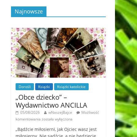
Najnowsze
Dorośli
Książki
Książki katolickie
„Obce dziecko” –
Wydawnictwo ANCILLA
05/08/2026
wNaszejBajce
Możliwość
komentowania
została wyłączona
„Bądźcie miłosierni, jak Ojciec wasz jest
miłosierny. Nie sądźcie, a nie będziecie