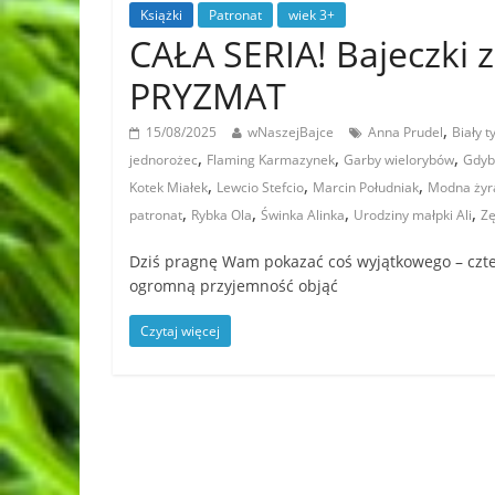
Książki
Patronat
wiek 3+
CAŁA SERIA! Bajeczki
PRYZMAT
,
15/08/2025
wNaszejBajce
Anna Prudel
Biały t
,
,
,
jednorożec
Flaming Karmazynek
Garby wielorybów
Gdyby
,
,
,
Kotek Miałek
Lewcio Stefcio
Marcin Południak
Modna żyr
,
,
,
,
patronat
Rybka Ola
Świnka Alinka
Urodziny małpki Ali
Zę
Dziś pragnę Wam pokazać coś wyjątkowego – czter
ogromną przyjemność objąć
Czytaj więcej