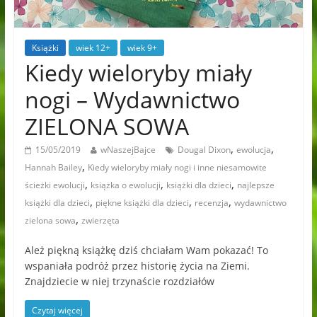
Książki
wiek 12+
wiek 9+
Kiedy wieloryby miały
nogi – Wydawnictwo
ZIELONA SOWA
,
,
15/05/2019
wNaszejBajce
Dougal Dixon
ewolucja
,
Hannah Bailey
Kiedy wieloryby miały nogi i inne niesamowite
,
,
,
ścieżki ewolucji
książka o ewolucji
książki dla dzieci
najlepsze
,
,
,
książki dla dzieci
piękne książki dla dzieci
recenzja
wydawnictwo
,
zielona sowa
zwierzęta
Ależ piękną książkę dziś chciałam Wam pokazać! To
wspaniała podróż przez historię życia na Ziemi.
Znajdziecie w niej trzynaście rozdziałów
Czytaj więcej