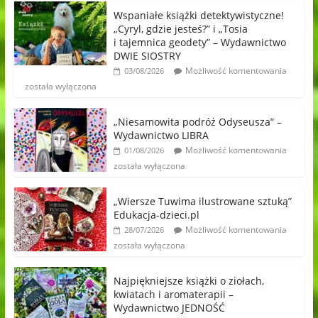
Wspaniałe książki detektywistyczne!
„Cyryl, gdzie jesteś?” i „Tosia
i tajemnica geodety” – Wydawnictwo
DWIE SIOSTRY
Możliwość komentowania
03/08/2026
została wyłączona
„Niesamowita podróż Odyseusza” –
Wydawnictwo LIBRA
Możliwość komentowania
01/08/2026
została wyłączona
„Wiersze Tuwima ilustrowane sztuką”
Edukacja-dzieci.pl
Możliwość komentowania
28/07/2026
została wyłączona
Najpiękniejsze książki o ziołach,
kwiatach i aromaterapii –
Wydawnictwo JEDNOŚĆ