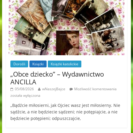
Dorośli
Książki
Książki katolickie
„Obce dziecko” – Wydawnictwo
ANCILLA
05/08/2026
wNaszejBajce
Możliwość komentowania
została wyłączona
„Bądźcie miłosierni, jak Ojciec wasz jest miłosierny. Nie
sądźcie, a nie będziecie sądzeni; nie potępiajcie, a nie
będziecie potępieni; odpuszczajcie,