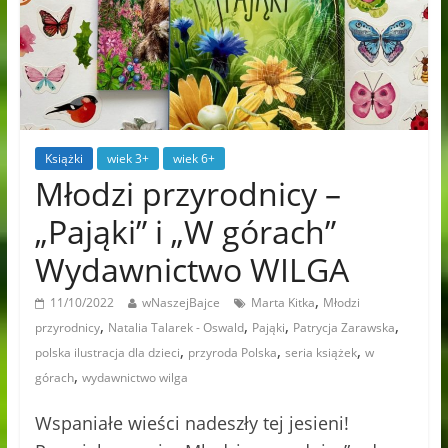
Książki
wiek 3+
wiek 6+
Młodzi przyrodnicy –
„Pająki” i „W górach”
Wydawnictwo WILGA
,
11/10/2022
wNaszejBajce
Marta Kitka
Młodzi
,
,
,
,
przyrodnicy
Natalia Talarek - Oswald
Pająki
Patrycja Zarawska
,
,
,
polska ilustracja dla dzieci
przyroda Polska
seria książek
w
,
górach
wydawnictwo wilga
Wspaniałe wieści nadeszły tej jesieni!