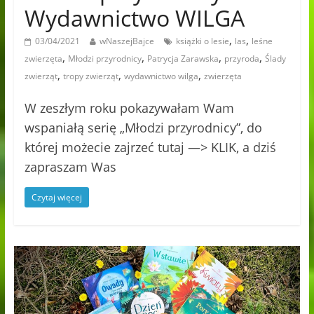
Wydawnictwo WILGA
,
,
03/04/2021
wNaszejBajce
książki o lesie
las
leśne
,
,
,
,
zwierzęta
Młodzi przyrodnicy
Patrycja Zarawska
przyroda
Ślady
,
,
,
zwierząt
tropy zwierząt
wydawnictwo wilga
zwierzęta
W zeszłym roku pokazywałam Wam
wspaniałą serię „Młodzi przyrodnicy”, do
której możecie zajrzeć tutaj —> KLIK, a dziś
zapraszam Was
Czytaj więcej