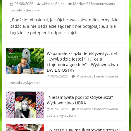
05/08/2026
wNaszejBajce
Możliwość komentowania
została wyłączona
„Bądźcie miłosierni, jak Ojciec wasz jest miłosierny. Nie
sądźcie, a nie będziecie sądzeni; nie potępiajcie, a nie
będziecie potępieni; odpuszczajcie,
Wspaniałe książki detektywistyczne!
„Cyryl, gdzie jesteś?” i „Tosia
i tajemnica geodety” – Wydawnictwo
DWIE SIOSTRY
Możliwość komentowania
03/08/2026
została wyłączona
„Niesamowita podróż Odyseusza” –
Wydawnictwo LIBRA
Możliwość komentowania
01/08/2026
została wyłączona
„Wiersze Tuwima ilustrowane sztuką”