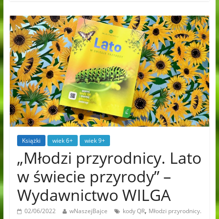
Książki
wiek 6+
wiek 9+
„Młodzi przyrodnicy. Lato
w świecie przyrody” –
Wydawnictwo WILGA
,
02/06/2022
wNaszejBajce
kody QR
Młodzi przyrodnicy.