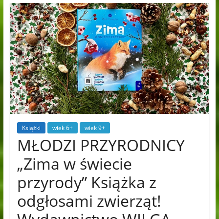
Książki
wiek 6+
wiek 9+
MŁODZI PRZYRODNICY
„Zima w świecie
przyrody” Książka z
odgłosami zwierząt!