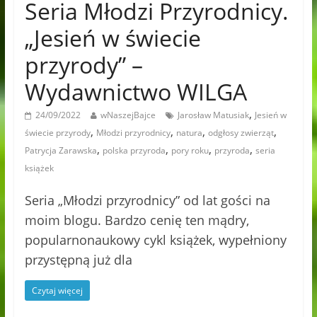
Seria Młodzi Przyrodnicy.
„Jesień w świecie
przyrody” –
Wydawnictwo WILGA
,
24/09/2022
wNaszejBajce
Jarosław Matusiak
Jesień w
,
,
,
,
świecie przyrody
Młodzi przyrodnicy
natura
odgłosy zwierząt
,
,
,
,
Patrycja Zarawska
polska przyroda
pory roku
przyroda
seria
książek
Seria „Młodzi przyrodnicy” od lat gości na
moim blogu. Bardzo cenię ten mądry,
popularnonaukowy cykl książek, wypełniony
przystępną już dla
Czytaj więcej