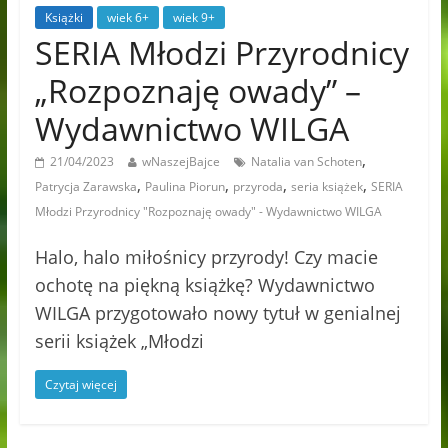
Książki
wiek 6+
wiek 9+
SERIA Młodzi Przyrodnicy
„Rozpoznaję owady” –
Wydawnictwo WILGA
,
21/04/2023
wNaszejBajce
Natalia van Schoten
,
,
,
,
Patrycja Zarawska
Paulina Piorun
przyroda
seria książek
SERIA
Młodzi Przyrodnicy "Rozpoznaję owady" - Wydawnictwo WILGA
Halo, halo miłośnicy przyrody! Czy macie
ochotę na piękną książkę? Wydawnictwo
WILGA przygotowało nowy tytuł w genialnej
serii książek „Młodzi
Czytaj więcej