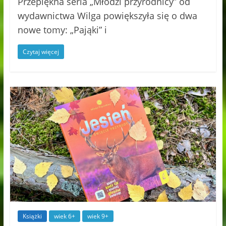
Przepiękna seria „Młodzi przyrodnicy” od
wydawnictwa Wilga powiększyła się o dwa
nowe tomy: „Pająki” i
Czytaj więcej
Książki
wiek 6+
wiek 9+