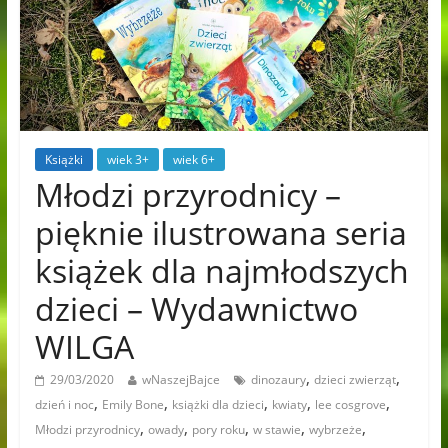
Książki
wiek 3+
wiek 6+
Młodzi przyrodnicy –
pięknie ilustrowana seria
książek dla najmłodszych
dzieci – Wydawnictwo
WILGA
,
,
29/03/2020
wNaszejBajce
dinozaury
dzieci zwierząt
,
,
,
,
,
dzień i noc
Emily Bone
książki dla dzieci
kwiaty
lee cosgrove
,
,
,
,
,
Młodzi przyrodnicy
owady
pory roku
w stawie
wybrzeże