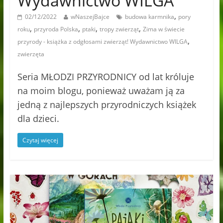
Wydawnictwo WILGA
,
02/12/2022
wNaszejBajce
budowa karmnika
pory
,
,
,
,
roku
przyroda Polska
ptaki
tropy zwierząt
Zima w świecie
,
przyrody - książka z odgłosami zwierząt! Wydawnictwo WILGA
zwierzęta
Seria MŁODZI PRZYRODNICY od lat króluje
na moim blogu, ponieważ uważam ją za
jedną z najlepszych przyrodniczych książek
dla dzieci.
Czytaj więcej