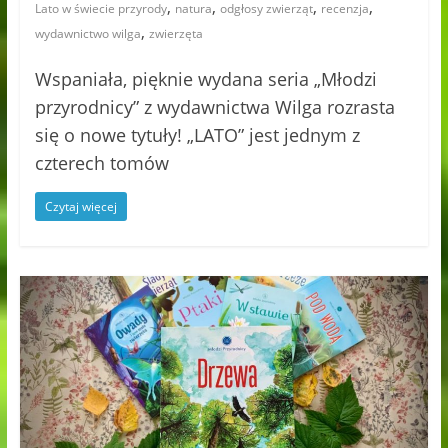
,
,
,
,
Lato w świecie przyrody
natura
odgłosy zwierząt
recenzja
,
wydawnictwo wilga
zwierzęta
Wspaniała, pięknie wydana seria „Młodzi
przyrodnicy” z wydawnictwa Wilga rozrasta
się o nowe tytuły! „LATO” jest jednym z
czterech tomów
Czytaj więcej