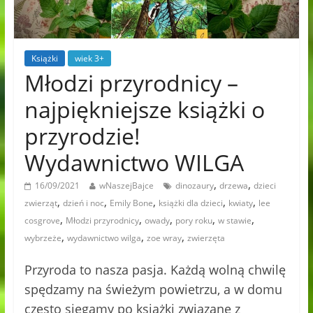
Książki
wiek 3+
Młodzi przyrodnicy –
najpiękniejsze książki o
przyrodzie!
Wydawnictwo WILGA
,
,
16/09/2021
wNaszejBajce
dinozaury
drzewa
dzieci
,
,
,
,
,
zwierząt
dzień i noc
Emily Bone
książki dla dzieci
kwiaty
lee
,
,
,
,
,
cosgrove
Młodzi przyrodnicy
owady
pory roku
w stawie
,
,
,
wybrzeże
wydawnictwo wilga
zoe wray
zwierzęta
Przyroda to nasza pasja. Każdą wolną chwilę
spędzamy na świeżym powietrzu, a w domu
często sięgamy po książki związane z