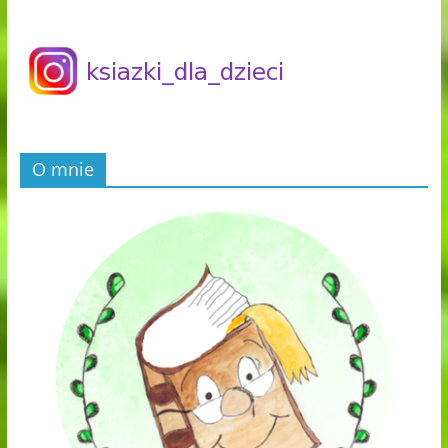
O mnie