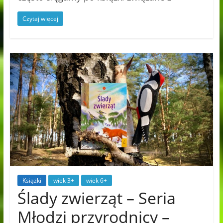
Czytaj więcej
Książki
wiek 3+
wiek 6+
Ślady zwierząt – Seria
Młodzi przyrodnicy –