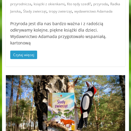
,
,
,
,
przyrodnicza
książki z okienkami
Kto tędy szedł?
przyroda
Radka
,
,
,
Janska
Ślady zwierząt
tropy zwierząt
wydawnictwo Adamada
Przyroda jest dla nas bardzo ważna i z radością
odkrywamy kolejne, piękne książki dla dzieci.
Wydawnictwo Adamada przygotowało wspaniałą,
kartonową
Czytaj więcej