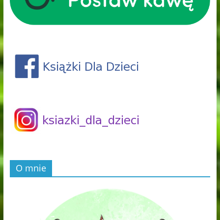
O mnie