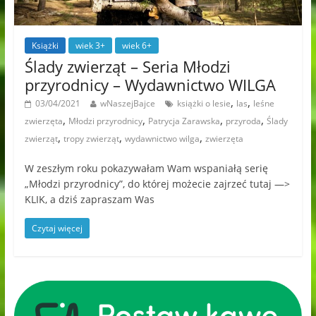
Książki
wiek 3+
wiek 6+
Ślady zwierząt – Seria Młodzi
przyrodnicy – Wydawnictwo WILGA
,
,
03/04/2021
wNaszejBajce
książki o lesie
las
leśne
,
,
,
,
zwierzęta
Młodzi przyrodnicy
Patrycja Zarawska
przyroda
Ślady
,
,
,
zwierząt
tropy zwierząt
wydawnictwo wilga
zwierzęta
W zeszłym roku pokazywałam Wam wspaniałą serię
„Młodzi przyrodnicy”, do której możecie zajrzeć tutaj —>
KLIK, a dziś zapraszam Was
Czytaj więcej