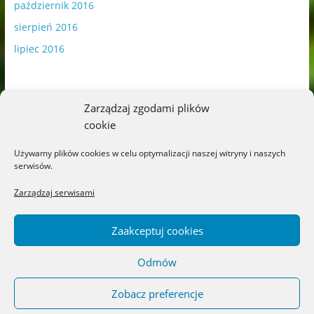
październik 2016
sierpień 2016
lipiec 2016
Zarządzaj zgodami plików
cookie
Publikowane materiały zawierają płatną promocję.
Używamy plików cookies w celu optymalizacji naszej witryny i naszych
serwisów.
Polityka plików cookies
-
Polityka prywatności
Zarządzaj serwisami
Zaakceptuj cookies
Odmów
Copyright © 2026
Blog o książkach dla dzieci i młodzieży –
recenzje i rekomendacje
. All rights reserved.
Zobacz preferencje
Theme: ColorMag by
ThemeGrill
. Powered by
WordPress
.