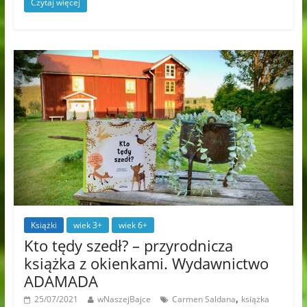
Czytaj więcej
Książki
wiek 3+
wiek 6+
Kto tędy szedł? – przyrodnicza
książka z okienkami. Wydawnictwo
ADAMADA
,
25/07/2021
wNaszejBajce
Carmen Saldana
książka