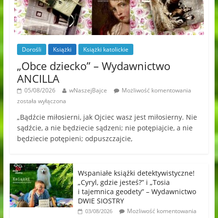
Dorośli
Książki
Książki katolickie
„Obce dziecko” – Wydawnictwo
ANCILLA
05/08/2026
wNaszejBajce
Możliwość komentowania
została wyłączona
„Bądźcie miłosierni, jak Ojciec wasz jest miłosierny. Nie
sądźcie, a nie będziecie sądzeni; nie potępiajcie, a nie
będziecie potępieni; odpuszczajcie,
Wspaniałe książki detektywistyczne!
„Cyryl, gdzie jesteś?” i „Tosia
i tajemnica geodety” – Wydawnictwo
DWIE SIOSTRY
Możliwość komentowania
03/08/2026