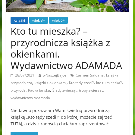
Książki
wiek 3+
wiek 6+
Kto tu mieszka? –
przyrodnicza książka z
okienkami.
Wydawnictwo ADAMADA
,
28/07/2021
wNaszejBajce
Carmen Saldana
książka
,
,
,
,
przyrodnicza
książki z okienkami
Kto tędy szedł?
kto tu mieszka?
,
,
,
,
przyroda
Radka Janska
Ślady zwierząt
tropy zwierząt
wydawnictwo Adamada
Niedawno pokazałam Wam świetną przyrodniczą
książkę „Kto tędy szedł?” do której możecie zajrzeć
TUTAJ, a dziś z radością chciałam zaprezentować