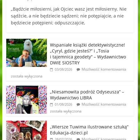
„Bądźcie miłosierni, jak Ojciec wasz jest miłosierny. Nie
sądźcie, a nie będziecie sądzeni; nie potępiajcie, a nie
będziecie potępieni; odpuszczajcie,
Wspaniałe książki detektywistyczne!
„Cyryl, gdzie jesteś?” i „Tosia
i tajemnica geodety” – Wydawnictwo
DWIE SIOSTRY
Możliwość komentowania
03/08/2026
została wyłączona
„Niesamowita podróż Odyseusza” –
Wydawnictwo LIBRA
Możliwość komentowania
01/08/2026
została wyłączona
„Wiersze Tuwima ilustrowane sztuką”
Edukacja-dzieci.pl
Możliwość komentowania
28/07/2026