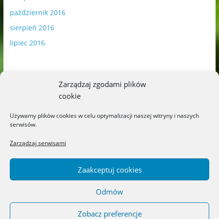
październik 2016
sierpień 2016
lipiec 2016
Zarządzaj zgodami plików
cookie
Publikowane materiały zawierają płatną promocję.
Używamy plików cookies w celu optymalizacji naszej witryny i naszych
serwisów.
Polityka plików cookies
-
Polityka prywatności
Zarządzaj serwisami
Zaakceptuj cookies
Odmów
Copyright © 2026
Blog o książkach dla dzieci i młodzieży –
recenzje i rekomendacje
. All rights reserved.
Zobacz preferencje
Theme: ColorMag by
ThemeGrill
. Powered by
WordPress
.