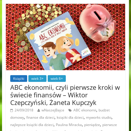
Książki
wiek 3+
wiek 6+
ABC ekonomii, czyli pierwsze kroki w
świecie finansów – Wiktor
Czepczyński, Żaneta Kupczyk
,
24/09/2018
wNaszejBajce
ABC ekonomii
budżet
,
,
,
,
domowy
finanse dla dzieci
książki dla dzieci
myworks studio
,
,
,
najlepsze książki dla dzieci
Paulina Miracka
pieniądze
pierwsze