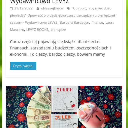
Wydawnictwo LEVYZ
,
21/12/2022
wNaszejBajce
"Co robić
aby mieć dużo
pieniędzy" Opowieść o przedsiębiorczości zarządzaniu pieniędzmi i
,
,
,
czasem - Wydawnictwo LEVYZ
Barbara Bardadyn
finanse
Laura
,
,
Mascaro
LEVYZ BOOKS
pieniądze
Coraz częściej pojawiają się książki dla dzieci o
finansach, zarządzaniu budżetem, oszczędnościach i
ekonomii. To cieszy, bardzo cieszy, bowiem mamy
Czytaj więcej