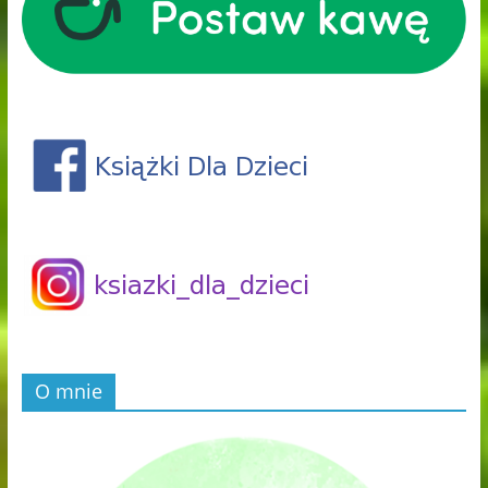
O mnie