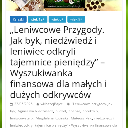
Książki
wiek 12+
wiek 6+
wiek 9+
„Leniwcowe Przygody.
Jak byk, niedźwiedź i
leniwiec odkryli
tajemnice pieniędzy” –
Wyszukiwanka
finansowa dla małych i
dużych odkrywców
23/05/2026
wNaszejBajce
"Leniwcowe przygody. Jak
,
,
,
,
,
byk
Agnieszka Niedźwiedź
budżet
finanse
Korekto.pl
,
,
,
leniwcowate.pl
Magdalena Kucińska
Mateusz Pelc
niedźwiedź i
leniwiec odkryli tajemnice pieniędzy" - Wyszukiwanka finansowa dla