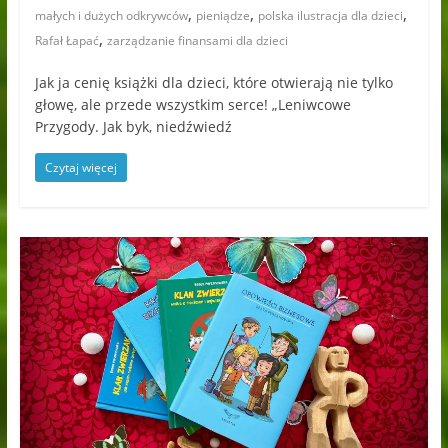
,
,
,
małych i dużych odkrywców
pieniądze
polska ilustracja dla dzieci
,
Rafał Łapać
zarządzanie finansami dla dzieci
Jak ja cenię książki dla dzieci, które otwierają nie tylko
głowę, ale przede wszystkim serce! „Leniwcowe
Przygody. Jak byk, niedźwiedź
Czytaj więcej