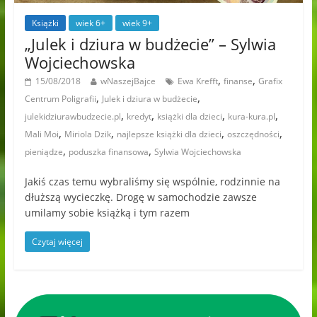
Książki
wiek 6+
wiek 9+
„Julek i dziura w budżecie” – Sylwia
Wojciechowska
,
,
15/08/2018
wNaszejBajce
Ewa Krefft
finanse
Grafix
,
,
Centrum Poligrafii
Julek i dziura w budżecie
,
,
,
,
julekidziurawbudzecie.pl
kredyt
książki dla dzieci
kura-kura.pl
,
,
,
,
Mali Moi
Miriola Dzik
najlepsze książki dla dzieci
oszczędności
,
,
pieniądze
poduszka finansowa
Sylwia Wojciechowska
Jakiś czas temu wybraliśmy się wspólnie, rodzinnie na
dłuższą wycieczkę. Drogę w samochodzie zawsze
umilamy sobie książką i tym razem
Czytaj więcej