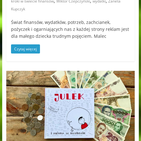
,
,
,
kroki w świecie finansów
Wiktor Czepczyński
wydatki
Żaneta
Kupczyk
Świat finansów, wydatków, potrzeb, zachcianek,
pożyczek i ogarniających nas z każdej strony reklam jest
dla małego dziecka trudnym pojęciem. Malec
Czytaj więcej