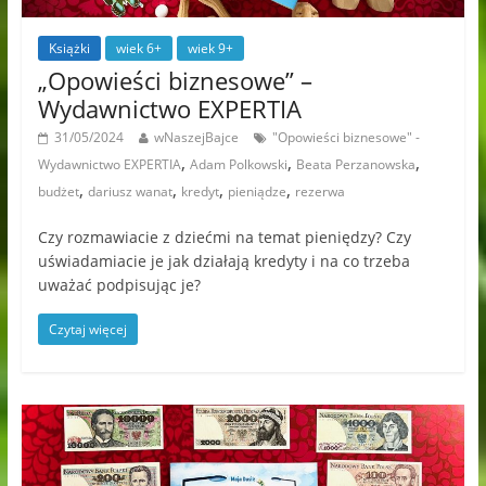
Książki
wiek 6+
wiek 9+
„Opowieści biznesowe” –
Wydawnictwo EXPERTIA
31/05/2024
wNaszejBajce
"Opowieści biznesowe" -
,
,
,
Wydawnictwo EXPERTIA
Adam Polkowski
Beata Perzanowska
,
,
,
,
budżet
dariusz wanat
kredyt
pieniądze
rezerwa
Czy rozmawiacie z dziećmi na temat pieniędzy? Czy
uświadamiacie je jak działają kredyty i na co trzeba
uważać podpisując je?
Czytaj więcej