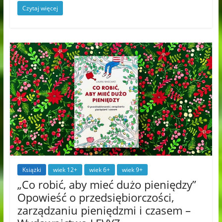
Czytaj więcej
Książki
wiek 12+
wiek 6+
wiek 9+
„Co robić, aby mieć dużo pieniędzy”
Opowieść o przedsiębiorczości,
zarządzaniu pieniędzmi i czasem –