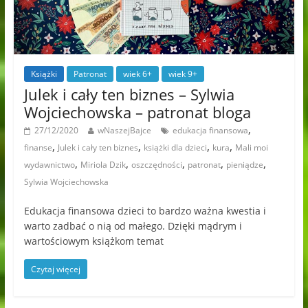
Książki
Patronat
wiek 6+
wiek 9+
Julek i cały ten biznes – Sylwia
Wojciechowska – patronat bloga
,
27/12/2020
wNaszejBajce
edukacja finansowa
,
,
,
,
finanse
Julek i cały ten biznes
książki dla dzieci
kura
Mali moi
,
,
,
,
,
wydawnictwo
Miriola Dzik
oszczędności
patronat
pieniądze
Sylwia Wojciechowska
Edukacja finansowa dzieci to bardzo ważna kwestia i
warto zadbać o nią od małego. Dzięki mądrym i
wartościowym książkom temat
Czytaj więcej