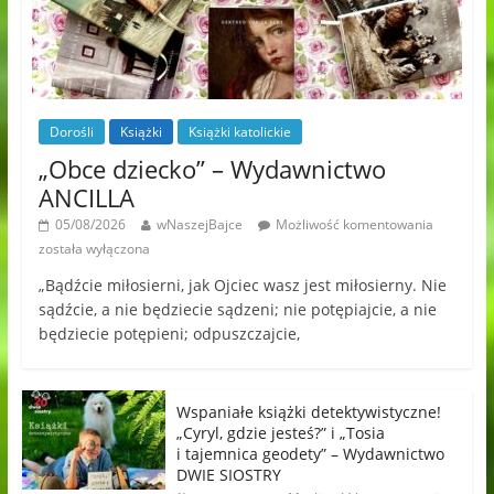
Dorośli
Książki
Książki katolickie
„Obce dziecko” – Wydawnictwo
ANCILLA
05/08/2026
wNaszejBajce
Możliwość komentowania
została wyłączona
„Bądźcie miłosierni, jak Ojciec wasz jest miłosierny. Nie
sądźcie, a nie będziecie sądzeni; nie potępiajcie, a nie
będziecie potępieni; odpuszczajcie,
Wspaniałe książki detektywistyczne!
„Cyryl, gdzie jesteś?” i „Tosia
i tajemnica geodety” – Wydawnictwo
DWIE SIOSTRY