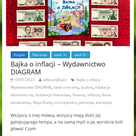
Książki
Patronat
wiek 3+
wiek 6+
Bajka o inflacji – Wydawnictwo
DIAGRAM
03/01/2023
wNaszejBajce
Bajka o inflacji -
,
,
,
Wydawnictwo DIAGRAM
bank centralny
budżet
edukacja
,
,
,
,
ekonomiczna
fedukacja finansowa
finanse
inflacja
Kasia
,
,
,
,
Jakubowska
Maja Dusik
oszczędności
patronat
pieniądze
Wszyscy o niej mówią, wszyscy mają dość jej
galopującego tempa, a na samą myśl o jej wzroście boli
głowa! Czym