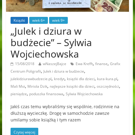
Książki
wiek 6+
wiek 9+
„Julek i dziura w
budżecie” – Sylwia
Wojciechowska
,
,
15/08/2018
wNaszejBajce
Ewa Krefft
finanse
Grafix
,
,
Centrum Poligrafii
Julek i dziura w budżecie
,
,
,
,
julekidziurawbudzecie.pl
kredyt
książki dla dzieci
kura-kura.pl
,
,
,
,
Mali Moi
Miriola Dzik
najlepsze książki dla dzieci
oszczędności
,
,
pieniądze
poduszka finansowa
Sylwia Wojciechowska
Jakiś czas temu wybraliśmy się wspólnie, rodzinnie na
dłuższą wycieczkę. Drogę w samochodzie zawsze
umilamy sobie książką i tym razem
Czytaj więcej