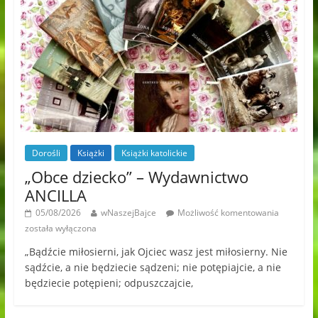
Dorośli
Książki
Książki katolickie
„Obce dziecko” – Wydawnictwo
ANCILLA
05/08/2026
wNaszejBajce
Możliwość komentowania
została wyłączona
„Bądźcie miłosierni, jak Ojciec wasz jest miłosierny. Nie
sądźcie, a nie będziecie sądzeni; nie potępiajcie, a nie
będziecie potępieni; odpuszczajcie,