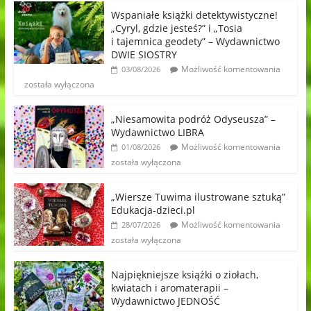
Wspaniałe książki detektywistyczne!
„Cyryl, gdzie jesteś?” i „Tosia
i tajemnica geodety” – Wydawnictwo
DWIE SIOSTRY
Możliwość komentowania
03/08/2026
została wyłączona
„Niesamowita podróż Odyseusza” –
Wydawnictwo LIBRA
Możliwość komentowania
01/08/2026
została wyłączona
„Wiersze Tuwima ilustrowane sztuką”
Edukacja-dzieci.pl
Możliwość komentowania
28/07/2026
została wyłączona
Najpiękniejsze książki o ziołach,
kwiatach i aromaterapii –
Wydawnictwo JEDNOŚĆ