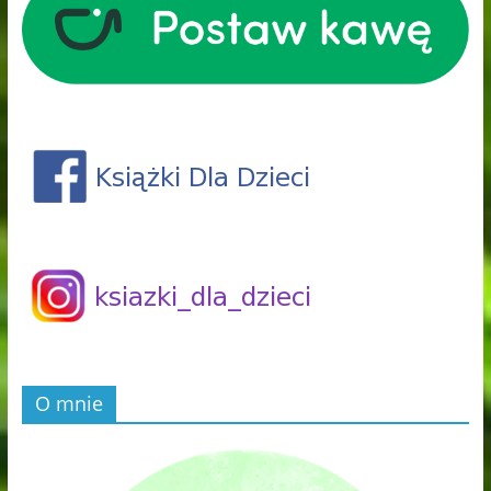
O mnie