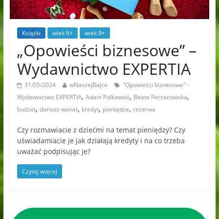
Książki
wiek 6+
wiek 9+
„Opowieści biznesowe” –
Wydawnictwo EXPERTIA
31/05/2024
wNaszejBajce
"Opowieści biznesowe" -
,
,
,
Wydawnictwo EXPERTIA
Adam Polkowski
Beata Perzanowska
,
,
,
,
budżet
dariusz wanat
kredyt
pieniądze
rezerwa
Czy rozmawiacie z dziećmi na temat pieniędzy? Czy
uświadamiacie je jak działają kredyty i na co trzeba
uważać podpisując je?
Czytaj więcej