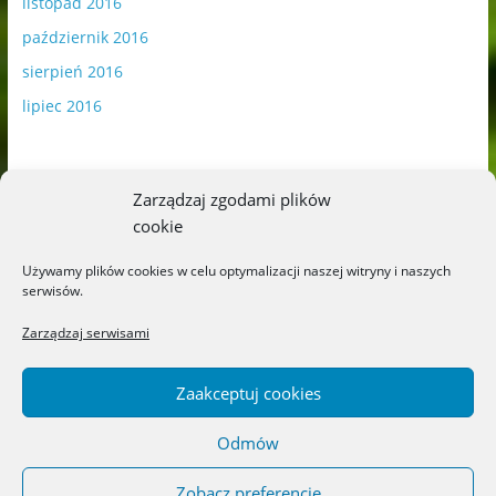
listopad 2016
październik 2016
sierpień 2016
lipiec 2016
Zarządzaj zgodami plików
cookie
Publikowane materiały zawierają płatną promocję.
Używamy plików cookies w celu optymalizacji naszej witryny i naszych
serwisów.
Polityka plików cookies
-
Polityka prywatności
Zarządzaj serwisami
Zaakceptuj cookies
Odmów
Copyright © 2026
Blog o książkach dla dzieci i młodzieży –
recenzje i rekomendacje
. All rights reserved.
Zobacz preferencje
Theme: ColorMag by
ThemeGrill
. Powered by
WordPress
.