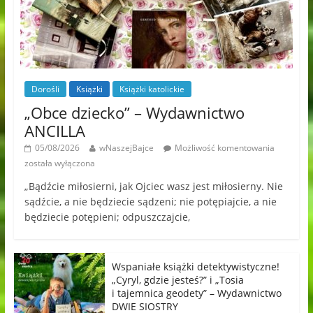
Dorośli
Książki
Książki katolickie
„Obce dziecko” – Wydawnictwo
ANCILLA
05/08/2026
wNaszejBajce
Możliwość komentowania
została wyłączona
„Bądźcie miłosierni, jak Ojciec wasz jest miłosierny. Nie
sądźcie, a nie będziecie sądzeni; nie potępiajcie, a nie
będziecie potępieni; odpuszczajcie,
Wspaniałe książki detektywistyczne!
„Cyryl, gdzie jesteś?” i „Tosia
i tajemnica geodety” – Wydawnictwo
DWIE SIOSTRY