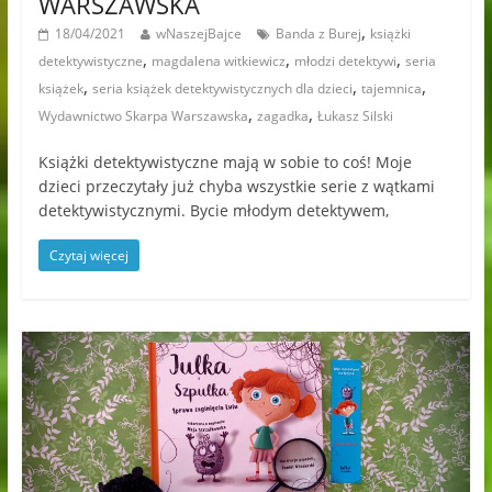
WARSZAWSKA
,
18/04/2021
wNaszejBajce
Banda z Burej
książki
,
,
,
detektywistyczne
magdalena witkiewicz
młodzi detektywi
seria
,
,
,
książek
seria książek detektywistycznych dla dzieci
tajemnica
,
,
Wydawnictwo Skarpa Warszawska
zagadka
Łukasz Silski
Książki detektywistyczne mają w sobie to coś! Moje
dzieci przeczytały już chyba wszystkie serie z wątkami
detektywistycznymi. Bycie młodym detektywem,
Czytaj więcej