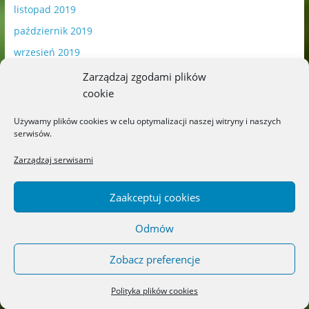
listopad 2019
październik 2019
wrzesień 2019
sierpień 2019
Zarządzaj zgodami plików
cookie
lipiec 2019
czerwiec 2019
Używamy plików cookies w celu optymalizacji naszej witryny i naszych
serwisów.
maj 2019
kwiecień 2019
Zarządzaj serwisami
marzec 2019
Zaakceptuj cookies
luty 2019
styczeń 2019
Odmów
grudzień 2018
Zobacz preferencje
listopad 2018
październik 2018
Polityka plików cookies
wrzesień 2018