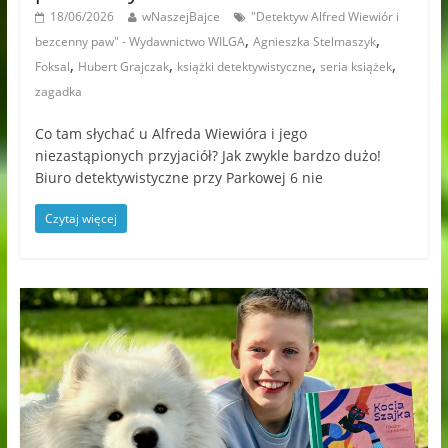
18/06/2026
wNaszejBajce
"Detektyw Alfred Wiewiór i
,
,
bezcenny paw" - Wydawnictwo WILGA
Agnieszka Stelmaszyk
,
,
,
,
Foksal
Hubert Grajczak
książki detektywistyczne
seria książek
zagadka
Co tam słychać u Alfreda Wiewióra i jego
niezastąpionych przyjaciół? Jak zwykle bardzo dużo!
Biuro detektywistyczne przy Parkowej 6 nie
Czytaj więcej