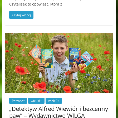
Czytalisek to opowieść, która z
Czytaj więcej
Patronat
wiek 6+
wiek 9+
„Detektyw Alfred Wiewiór i bezcenny
paw” – Wydawnictwo WILGA