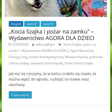
Książki
wiek 6+
wiek 9+
„Kocia Szajka i pożar na zamku” –
Wydawnictwo AGORA DLA DZIECI
27/05/2026
wNaszejBajce
"Kocia Szajka i pożar na
,
,
zamku" - Wydawnictwo AGORA DLA DZIECI
Agata Romaniuk
,
,
,
,
Cieszyn
koty
książki detektywistyczne
Maliwna Hajduk
poduszka
,
,
,
z Kocią Szajką
samojed
seria książek
Torba Z Kocią Szajką
Jak my się cieszymy, że w końcu zrobiło się ciepło, że
można wyjść do ogrodu, rozłożyć na trawie nasz
ukochany
Czytaj więcej