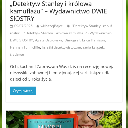
„Detektyw Stanley i królowa
kamuflażu” – Wydawnictwo DWIE
SIOSTRY
09/07/2026
wNaszejBajce
"Detektyw Stanley i rabuś
roślin" + "Detektyw Stanley i królowa kamuflażu" - Wydawnictwo
,
,
,
,
DWIE SIOSTRY
Agata Ostrowska
Dimograf
Erica Harrison
,
,
,
Hannah Tunnicliffe
książki detektywistyczne
seria książek
śledztwo
Och, kochani! Zapraszam Was dziś na recenzję nowej,
niezwykle zabawnej i emocjonującej serii książek dla
dzieci od 5 roku życia,
Czytaj więcej