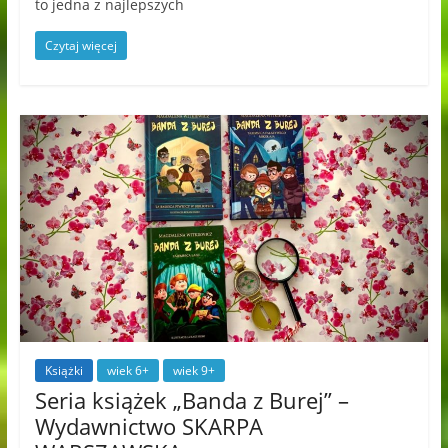
to jedna z najlepszych
Czytaj więcej
Książki
wiek 6+
wiek 9+
Seria książek „Banda z Burej” –
Wydawnictwo SKARPA