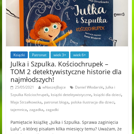
Książki
Patronat
wiek 3+
wiek 6+
Julka i Szpulka. Kościochrupek –
TOM 2 detektywistyczne historie dla
najmłodszych!
,
25/05/2021
wNaszejBajce
Daniel Włodarski
Julka i
,
,
,
Szpulka Kościochrupek
książki detektywistyczne
książki dla dzieci
,
,
,
Maja Strzałkowska
patronat bloga
polska ilustracja dla dzieci
,
,
tajemnica
zagadka
zagadki
Pamiętacie książkę „Julka i Szpulka. Sprawa zaginięcia
Lulu”, o której pisałam kilka miesięcy temu? Uważam, że