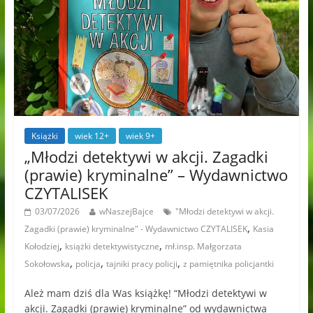
Książki
wiek 12+
wiek 9+
„Młodzi detektywi w akcji. Zagadki
(prawie) kryminalne” – Wydawnictwo
CZYTALISEK
03/07/2026
wNaszejBajce
"Młodzi detektywi w akcji.
,
Zagadki (prawie) kryminalne" - Wydawnictwo CZYTALISEK
Kasia
,
,
Kołodziej
książki detektywistyczne
mł.insp. Małgorzata
,
,
,
Sokołowska
policja
tajniki pracy policji
z pamiętnika policjantki
Ależ mam dziś dla Was książkę! “Młodzi detektywi w
akcji. Zagadki (prawie) kryminalne” od wydawnictwa