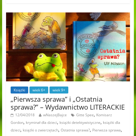
Książki
wiek 6+
wiek 9+
„Pierwsza sprawa” i „Ostatnia
sprawa?” – Wydawnictwo LITERACKIE
,
12/04/2018
wNaszejBajce
Gitte Spee
Komisarz
,
,
,
Gordon
kryminał dla dzieci
książki detektywistyczne
książki dla
,
,
,
,
dzieci
książki o zwierzętach
Ostatnia sprawa?
Pierwsza sprawa