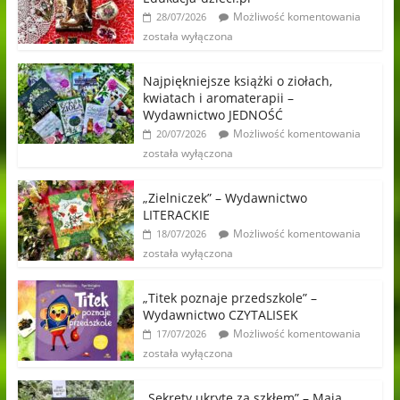
Możliwość komentowania
28/07/2026
została wyłączona
Najpiękniejsze książki o ziołach,
kwiatach i aromaterapii –
Wydawnictwo JEDNOŚĆ
Możliwość komentowania
20/07/2026
została wyłączona
„Zielniczek” – Wydawnictwo
LITERACKIE
Możliwość komentowania
18/07/2026
została wyłączona
„Titek poznaje przedszkole” –
Wydawnictwo CZYTALISEK
Możliwość komentowania
17/07/2026
została wyłączona
„Sekrety ukryte za szkłem” – Maja