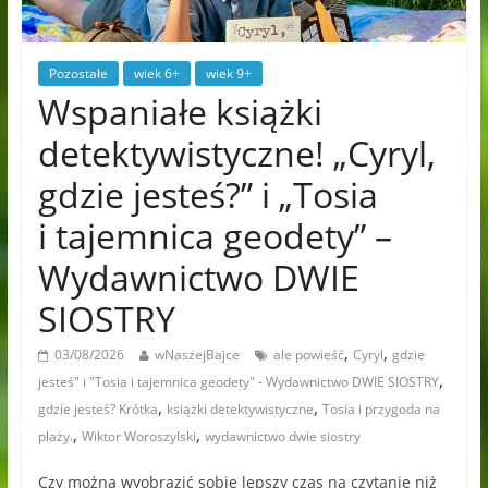
Pozostałe
wiek 6+
wiek 9+
Wspaniałe książki
detektywistyczne! „Cyryl,
gdzie jesteś?” i „Tosia
i tajemnica geodety” –
Wydawnictwo DWIE
SIOSTRY
,
,
03/08/2026
wNaszejBajce
ale powieść
Cyryl
gdzie
,
jesteś" i "Tosia i tajemnica geodety" - Wydawnictwo DWIE SIOSTRY
,
,
gdzie jesteś? Krótka
książki detektywistyczne
Tosia i przygoda na
,
,
plaży.
Wiktor Woroszylski
wydawnictwo dwie siostry
Czy można wyobrazić sobie lepszy czas na czytanie niż