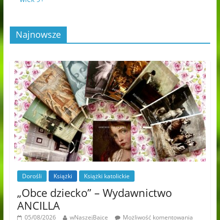
Najnowsze
Dorośli
Książki
Książki katolickie
„Obce dziecko” – Wydawnictwo
ANCILLA
05/08/2026
wNaszejBajce
Możliwość komentowania