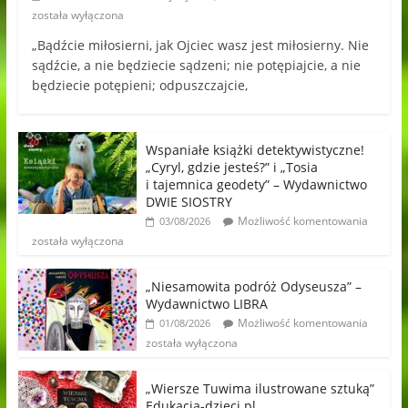
została wyłączona
„Bądźcie miłosierni, jak Ojciec wasz jest miłosierny. Nie
sądźcie, a nie będziecie sądzeni; nie potępiajcie, a nie
będziecie potępieni; odpuszczajcie,
Wspaniałe książki detektywistyczne!
„Cyryl, gdzie jesteś?” i „Tosia
i tajemnica geodety” – Wydawnictwo
DWIE SIOSTRY
Możliwość komentowania
03/08/2026
została wyłączona
„Niesamowita podróż Odyseusza” –
Wydawnictwo LIBRA
Możliwość komentowania
01/08/2026
została wyłączona
„Wiersze Tuwima ilustrowane sztuką”
Edukacja-dzieci.pl