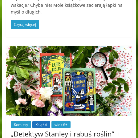
wakacje? Chyba nie! Mole książkowe zacierają łapki na
myśl o długich,
Czytaj więcej
Komiksy
Książki
wiek 6+
„Detektyw Stanley i rabuś roślin” +