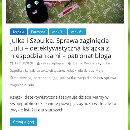
Książki
Patronat
wiek 3+
wiek 6+
Julka i Szpulka. Sprawa zaginięcia
Lulu – detektywistyczna książka z
niespodziankami – patronat bloga
,
12/10/2020
wNaszejBajce
Daniel Włodarski
Julka i
,
,
,
Szpulka
książki detektywistyczne
książki dla dzieci
Maja
,
,
,
Strzałkowska
patronat bloga
polska ilustracja dla dzieci
sprawa
zaginięcia Lulu
Książki detektywistyczne fascynują dzieci! Mamy w
swojej biblioteczce wiele pozycji z zagadką w tle, ale to
zwykle książki dla starszych
Czytaj więcej