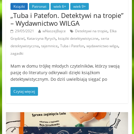
Książki
Patronat
wiek 6+
wiek 9+
„Tuba i Patefon. Detektywi na tropie”
– Wydawnictwo WILGA
,
29/05/2021
wNaszejBajce
Detektywi na tropie
Elka
,
,
,
Grądziel
Katarzyna Ryrych
książki detektywistyczne
seria
,
,
,
,
detektywistyczna
tajemnice
Tuba i Patefon
wydawnictwo wilga
zagadki
Mam w domu trójkę młodych czytelników, którzy swoją
pasję do literatury odkrywali dzięki książkom
detektywistycznym. Do dziś uwielbiają sięgać po
Czytaj więcej