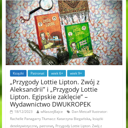
Książki
Patronat
wiek 6+
wiek 9+
„Przygody Lottie Lipton. Zwój z
Aleksandrii” i „Przygody Lottie
Lipton. Egipskie zaklęcie” –
Wydawnictwo DWUKROPEK
18/12/2023
wNaszejBajce
Dan Metcalf Ilustrator:
,
Rachelle Panagarry Tłumacz: Katarzyna Biegańska
książki
,
,
detektywistyczne
patronat
Przygody Lottie Lipton. Zwój z