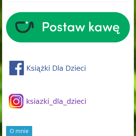
O mnie