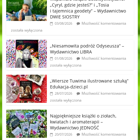
„Cyryl, gdzie jesteś?” i „Tosia
i tajemnica geodety” – Wydawnictwo
DWIE SIOSTRY
Możliwość komentowania
03/08/2026
została wyłączona
„Niesamowita podróż Odyseusza” –
Wydawnictwo LIBRA
Możliwość komentowania
01/08/2026
została wyłączona
„Wiersze Tuwima ilustrowane sztuką”
Edukacja-dzieci.pl
Możliwość komentowania
28/07/2026
została wyłączona
Najpiękniejsze książki o ziołach,
kwiatach i aromaterapii –
Wydawnictwo JEDNOŚĆ
Możliwość komentowania
20/07/2026