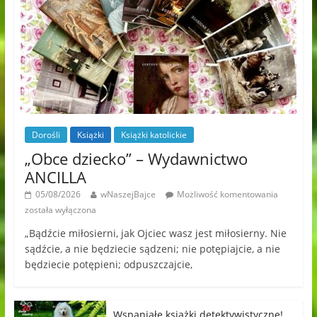
Dorośli
Książki
Książki katolickie
„Obce dziecko” – Wydawnictwo
ANCILLA
05/08/2026
wNaszejBajce
Możliwość komentowania
została wyłączona
„Bądźcie miłosierni, jak Ojciec wasz jest miłosierny. Nie
sądźcie, a nie będziecie sądzeni; nie potępiajcie, a nie
będziecie potępieni; odpuszczajcie,
Wspaniałe książki detektywistyczne!