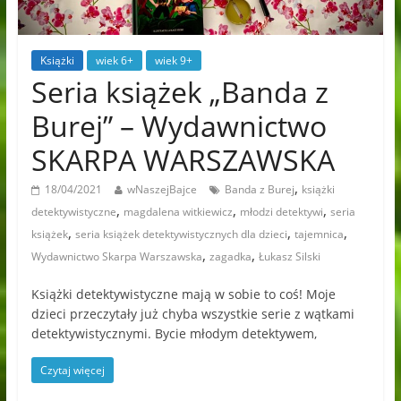
Książki
wiek 6+
wiek 9+
Seria książek „Banda z
Burej” – Wydawnictwo
SKARPA WARSZAWSKA
,
18/04/2021
wNaszejBajce
Banda z Burej
książki
,
,
,
detektywistyczne
magdalena witkiewicz
młodzi detektywi
seria
,
,
,
książek
seria książek detektywistycznych dla dzieci
tajemnica
,
,
Wydawnictwo Skarpa Warszawska
zagadka
Łukasz Silski
Książki detektywistyczne mają w sobie to coś! Moje
dzieci przeczytały już chyba wszystkie serie z wątkami
detektywistycznymi. Bycie młodym detektywem,
Czytaj więcej