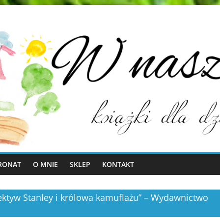
RONAT
O MNIE
SKLEP
KONTAKT
etektyw Stanley i królowa kamuflażu” – Wydawnictwo