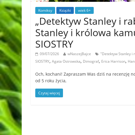
Komiksy
Książki
wiek 6+
„Detektyw Stanley i ra
Stanley i królowa ka
SIOSTRY
09/07/2026
wNaszejBajce
"Detektyw Stanley i 
,
,
,
,
SIOSTRY
Agata Ostrowska
Dimograf
Erica Harrison
Hann
Och, kochani! Zapraszam Was dziś na recenzję now
od 5 roku życia,
Czytaj więcej