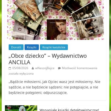
Dorośli
Książki
Książki katolickie
„Obce dziecko” – Wydawnictwo
ANCILLA
05/08/2026
wNaszejBajce
Możliwość komentowania
została wyłączona
„Bądźcie miłosierni, jak Ojciec wasz jest miłosierny. Nie
sądźcie, a nie będziecie sądzeni; nie potępiajcie, a nie
będziecie potępieni; odpuszczajcie,
Wspaniałe książki detektywistyczne!