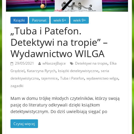
Książki
Patronat
wiek 6+
wiek 9+
„Tuba i Patefon.
Detektywi na tropie” –
Wydawnictwo WILGA
,
29/05/2021
wNaszejBajce
Detektywi na tropie
Elka
,
,
,
Grądziel
Katarzyna Ryrych
książki detektywistyczne
seria
,
,
,
,
detektywistyczna
tajemnice
Tuba i Patefon
wydawnictwo wilga
zagadki
Mam w domu trójkę młodych czytelników, którzy swoją
pasję do literatury odkrywali dzięki książkom
detektywistycznym. Do dziś uwielbiają sięgać po
Czytaj więcej