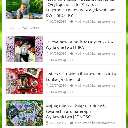
„Cyryl, gdzie jesteś?” i „Tosia
i tajemnica geodety” – Wydawnictwo
DWIE SIOSTRY
Możliwość komentowania
03/08/2026
została wyłączona
„Niesamowita podróż Odyseusza” –
Wydawnictwo LIBRA
Możliwość komentowania
01/08/2026
została wyłączona
„Wiersze Tuwima ilustrowane sztuką”
Edukacja-dzieci.pl
Możliwość komentowania
28/07/2026
została wyłączona
Najpiękniejsze książki o ziołach,
kwiatach i aromaterapii –
Wydawnictwo JEDNOŚĆ
Możliwość komentowania
20/07/2026