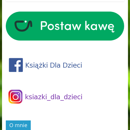
O mnie