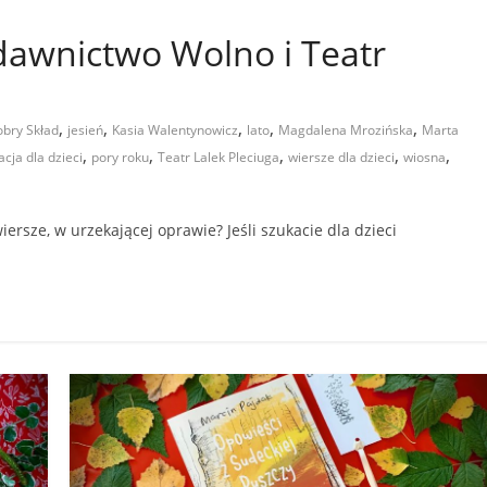
dawnictwo Wolno i Teatr
,
,
,
,
,
bry Skład
jesień
Kasia Walentynowicz
lato
Magdalena Mrozińska
Marta
,
,
,
,
,
acja dla dzieci
pory roku
Teatr Lalek Pleciuga
wiersze dla dzieci
wiosna
iersze, w urzekającej oprawie? Jeśli szukacie dla dzieci