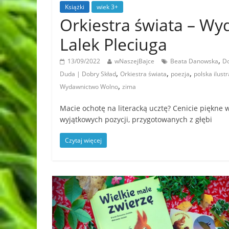
Książki
wiek 3+
Orkiestra świata – Wy
Lalek Pleciuga
,
13/09/2022
wNaszejBajce
Beata Danowska
Do
,
,
,
Duda | Dobry Skład
Orkiestra świata
poezja
polska ilustr
,
Wydawnictwo Wolno
zima
Macie ochotę na literacką ucztę? Cenicie piękne w
wyjątkowych pozycji, przygotowanych z głębi
Czytaj więcej