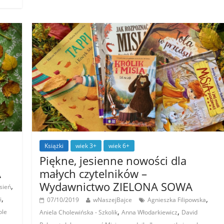
Książki
wiek 3+
wiek 6+
Piękne, jesienne nowości dla
A
małych czytelników –
Wydawnictwo ZIELONA SOWA
,
sień
,
,
i
07/10/2019
wNaszejBajce
Agnieszka Filipowska
,
,
ole
Aniela Cholewińska - Szkolik
Anna Włodarkiewicz
David