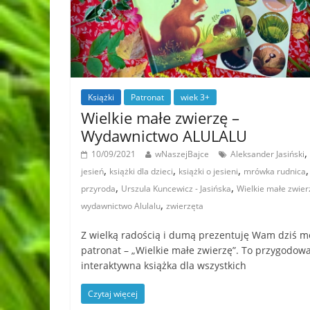
Książki
Patronat
wiek 3+
Wielkie małe zwierzę –
Wydawnictwo ALULALU
,
10/09/2021
wNaszejBajce
Aleksander Jasiński
,
,
,
,
jesień
książki dla dzieci
książki o jesieni
mrówka rudnica
,
,
przyroda
Urszula Kuncewicz - Jasińska
Wielkie małe zwier
,
wydawnictwo Alulalu
zwierzęta
Z wielką radością i dumą prezentuję Wam dziś m
patronat – „Wielkie małe zwierzę”. To przygodowa
interaktywna książka dla wszystkich
Czytaj więcej