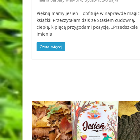
imienia Barbary Wiewiórki
wydawnictwo Bajka
Piękną mamy jesień – obfituje w naprawdę magi
książki! Przeczytałam dziś ze Stasiem cudowną,
ciepłą, kipiącą przygodami pozycję. „Przedszkole
imienia
Czytaj więcej