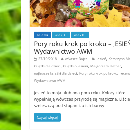
Książki
wiek 3+
wiek 6+
Pory roku krok po kroku – JESIE
Wydawnictwo AWM
,
27/10/2018
wNaszejBajce
jesień
Katarzyna M
,
,
,
książki dla dzieci
książki o jesieni
Małgorzata Detner
,
,
najlepsze książki dla dzieci
Pory roku krok po kroku
recenz
Wydawnictwo AWM
Jesień to moja ulubiona pora roku. Kolory które
wypełniają wówczas przyrodę są magiczne. Liście
szeleszczą pod stopami, a ich barwy
Czytaj więcej