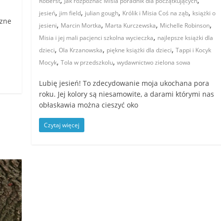
,
,
Roberst
Jak rozpoznać Misia poradnik dla początkujących
,
,
,
,
jesień
jim field
julian gough
Królik i Misia Coś na ząb
książki o
czne
,
,
,
,
jesieni
Marcin Mortka
Marta Kurczewska
Michelle Robinson
,
Misia i jej mali pacjenci szkolna wycieczka
najlepsze książki dla
,
,
,
dzieci
Ola Krzanowska
piękne książki dla dzieci
Tappi i Kocyk
,
,
Mocyk
Tola w przedszkolu
wydawnictwo zielona sowa
Lubię jesień! To zdecydowanie moja ukochana pora
roku. Jej kolory są niesamowite, a darami którymi nas
obłaskawia można cieszyć oko
Czytaj więcej