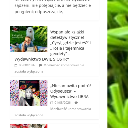
sądzeni; nie potępiajcie, a nie będziecie
potępieni; odpuszczajcie,
Wspaniałe książki
detektywistyczne!
„Cyryl, gdzie jesteś?” i
„Tosia i tajemnica
geodety” –
Wydawnictwo DWIE SIOSTRY
Możliwość komentowania
03/08/2026
została wyłączona
„Niesamowita podróż
Odyseusza” –
Wydawnictwo LIBRA
01/08/2026
Możliwość komentowania
została wyłączona