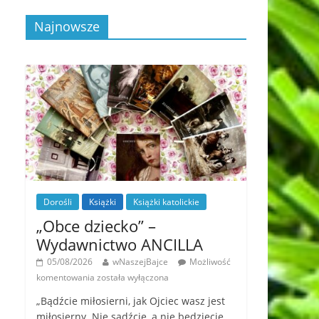
Najnowsze
Dorośli
Książki
Książki katolickie
„Obce dziecko” –
Wydawnictwo ANCILLA
05/08/2026
wNaszejBajce
Możliwość
komentowania
została wyłączona
„Bądźcie miłosierni, jak Ojciec wasz jest
miłosierny. Nie sądźcie, a nie będziecie