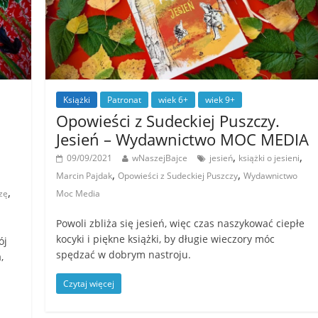
Książki
Patronat
wiek 6+
wiek 9+
Opowieści z Sudeckiej Puszczy.
Jesień – Wydawnictwo MOC MEDIA
,
,
09/09/2021
wNaszejBajce
jesień
książki o jesieni
,
,
Marcin Pajdak
Opowieści z Sudeckiej Puszczy
Wydawnictwo
,
zę
Moc Media
Powoli zbliża się jesień, więc czas naszykować ciepłe
kocyki i piękne książki, by długie wieczory móc
ój
spędzać w dobrym nastroju.
,
Czytaj więcej