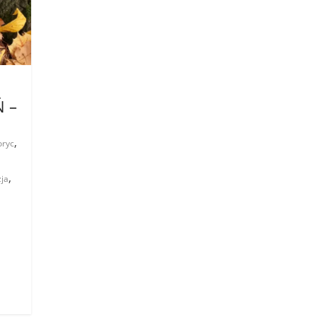
Ń –
,
oryc
,
ja