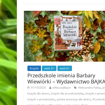
Książki
wiek 3+
wiek 6+
Przedszkole imienia Barbary
Wiewiórki – Wydawnictwo BAJK
,
01/10/2020
wNaszejBajce
Aleksandra Fabia
je
,
,
książki dla dzieci
książki dla przedszkolaka
książki o jesien
,
,
książki o przedszkolu
polska ilustracja dla dzieci
Przedszk
,