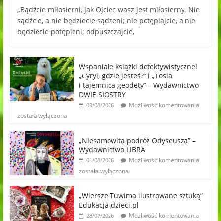
„Bądźcie miłosierni, jak Ojciec wasz jest miłosierny. Nie
sądźcie, a nie będziecie sądzeni; nie potępiajcie, a nie
będziecie potępieni; odpuszczajcie,
Wspaniałe książki detektywistyczne!
„Cyryl, gdzie jesteś?” i „Tosia
i tajemnica geodety” – Wydawnictwo
DWIE SIOSTRY
Możliwość komentowania
03/08/2026
została wyłączona
„Niesamowita podróż Odyseusza” –
Wydawnictwo LIBRA
Możliwość komentowania
01/08/2026
została wyłączona
„Wiersze Tuwima ilustrowane sztuką”
Edukacja-dzieci.pl
Możliwość komentowania
28/07/2026