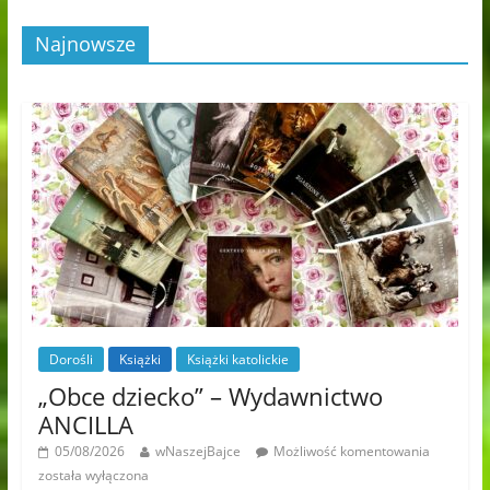
Najnowsze
Dorośli
Książki
Książki katolickie
„Obce dziecko” – Wydawnictwo
ANCILLA
05/08/2026
wNaszejBajce
Możliwość komentowania
została wyłączona