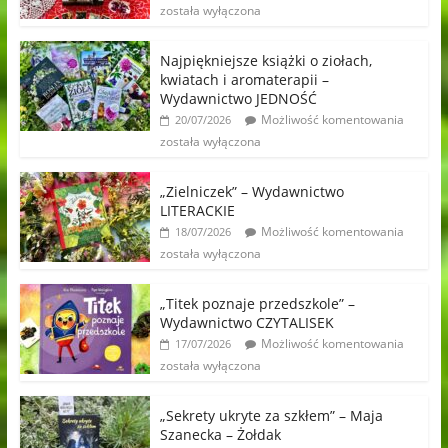
została wyłączona
Najpiękniejsze książki o ziołach,
kwiatach i aromaterapii –
Wydawnictwo JEDNOŚĆ
Możliwość komentowania
20/07/2026
została wyłączona
„Zielniczek” – Wydawnictwo
LITERACKIE
Możliwość komentowania
18/07/2026
została wyłączona
„Titek poznaje przedszkole” –
Wydawnictwo CZYTALISEK
Możliwość komentowania
17/07/2026
została wyłączona
„Sekrety ukryte za szkłem” – Maja
Szanecka – Żołdak