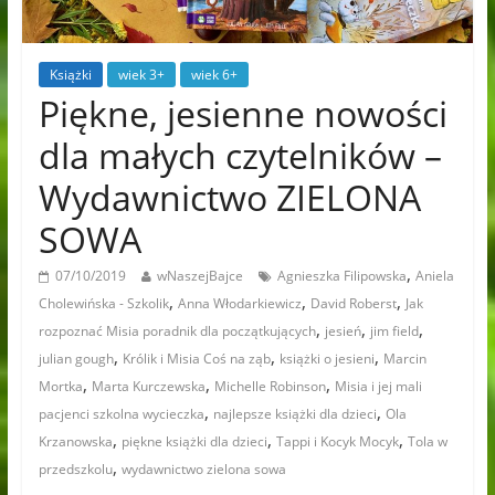
Książki
wiek 3+
wiek 6+
Piękne, jesienne nowości
dla małych czytelników –
Wydawnictwo ZIELONA
SOWA
,
07/10/2019
wNaszejBajce
Agnieszka Filipowska
Aniela
,
,
,
Cholewińska - Szkolik
Anna Włodarkiewicz
David Roberst
Jak
,
,
,
rozpoznać Misia poradnik dla początkujących
jesień
jim field
,
,
,
julian gough
Królik i Misia Coś na ząb
książki o jesieni
Marcin
,
,
,
Mortka
Marta Kurczewska
Michelle Robinson
Misia i jej mali
,
,
pacjenci szkolna wycieczka
najlepsze książki dla dzieci
Ola
,
,
,
Krzanowska
piękne książki dla dzieci
Tappi i Kocyk Mocyk
Tola w
,
przedszkolu
wydawnictwo zielona sowa