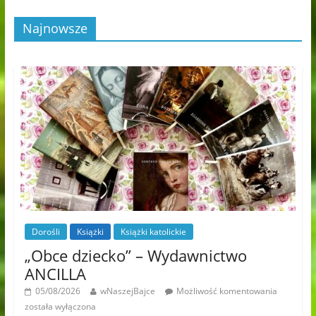
Najnowsze
Dorośli
Książki
Książki katolickie
„Obce dziecko” – Wydawnictwo
ANCILLA
05/08/2026
wNaszejBajce
Możliwość komentowania
została wyłączona