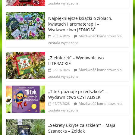
została wyłączona
Najpiękniejsze książki o ziołach,
kwiatach i aromaterapii –
Wydawnictwo JEDNOŚĆ
Możliwość komentowania
20/07/2026
została wyłączona
„Zielniczek” – Wydawnictwo
LITERACKIE
Możliwość komentowania
18/07/2026
została wyłączona
„Titek poznaje przedszkole” –
Wydawnictwo CZYTALISEK
Możliwość komentowania
17/07/2026
została wyłączona
„Sekrety ukryte za szkłem” – Maja
Szanecka – Żołdak