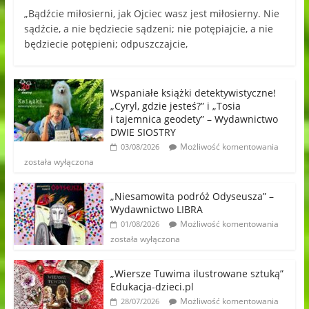
„Bądźcie miłosierni, jak Ojciec wasz jest miłosierny. Nie
sądźcie, a nie będziecie sądzeni; nie potępiajcie, a nie
będziecie potępieni; odpuszczajcie,
Wspaniałe książki detektywistyczne!
„Cyryl, gdzie jesteś?” i „Tosia
i tajemnica geodety” – Wydawnictwo
DWIE SIOSTRY
Możliwość komentowania
03/08/2026
została wyłączona
„Niesamowita podróż Odyseusza” –
Wydawnictwo LIBRA
Możliwość komentowania
01/08/2026
została wyłączona
„Wiersze Tuwima ilustrowane sztuką”
Edukacja-dzieci.pl
Możliwość komentowania
28/07/2026