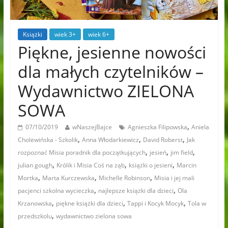
Książki
wiek 3+
wiek 6+
Piękne, jesienne nowości
dla małych czytelników –
Wydawnictwo ZIELONA
SOWA
,
07/10/2019
wNaszejBajce
Agnieszka Filipowska
Aniela
,
,
,
Cholewińska - Szkolik
Anna Włodarkiewicz
David Roberst
Jak
,
,
,
rozpoznać Misia poradnik dla początkujących
jesień
jim field
,
,
,
julian gough
Królik i Misia Coś na ząb
książki o jesieni
Marcin
,
,
,
Mortka
Marta Kurczewska
Michelle Robinson
Misia i jej mali
,
,
pacjenci szkolna wycieczka
najlepsze książki dla dzieci
Ola
,
,
,
Krzanowska
piękne książki dla dzieci
Tappi i Kocyk Mocyk
Tola w
,
przedszkolu
wydawnictwo zielona sowa