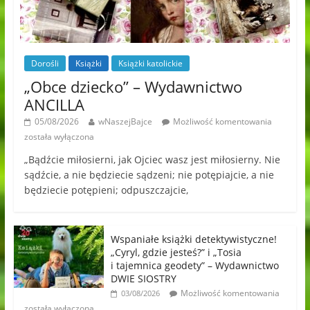
Dorośli
Książki
Książki katolickie
„Obce dziecko” – Wydawnictwo
ANCILLA
05/08/2026
wNaszejBajce
Możliwość komentowania
została wyłączona
„Bądźcie miłosierni, jak Ojciec wasz jest miłosierny. Nie
sądźcie, a nie będziecie sądzeni; nie potępiajcie, a nie
będziecie potępieni; odpuszczajcie,
Wspaniałe książki detektywistyczne!
„Cyryl, gdzie jesteś?” i „Tosia
i tajemnica geodety” – Wydawnictwo
DWIE SIOSTRY
Możliwość komentowania
03/08/2026
została wyłączona