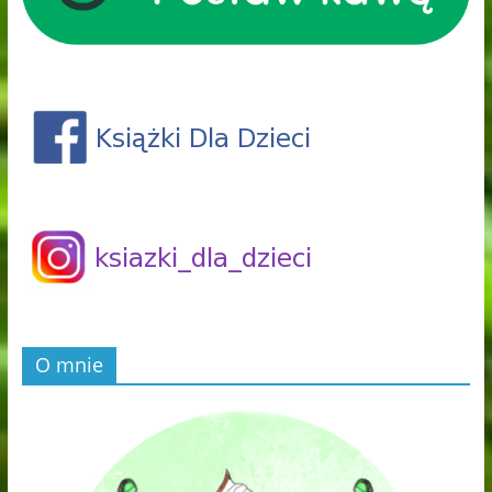
O mnie