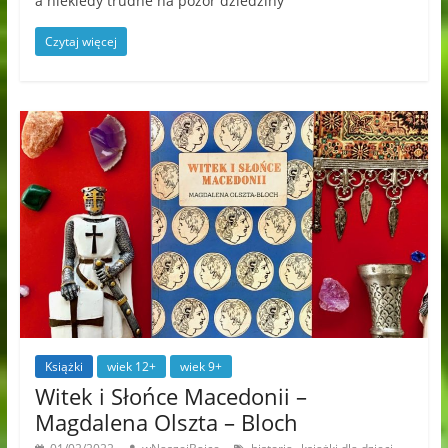
a niekiedy trudne na pozór dziedziny
Czytaj więcej
Książki
wiek 12+
wiek 9+
Witek i Słońce Macedonii –
Magdalena Olszta – Bloch
,
,