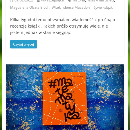
01/02/2022
wNaszejBajce
historia
książki dla dzieci
,
,
Magdalena Olszta Bloch
Witek i słońce Macedonii
żywe książki
Kilka tygodni temu otrzymałam wiadomość z prośbą o
recenzję książki. Takich próśb otrzymuję wiele, nie
jestem jednak w stanie sięgnąć
Czytaj więcej