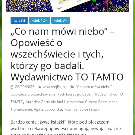
Książki
wiek 12+
wiek 9+
„Co nam mówi niebo” –
Opowieść o
wszechświecie i tych,
którzy go badali.
Wydawnictwo TO TAMTO
22/09/2023
wNaszejBajce
"Co nam mówi niebo" -
Opowieść o wszechświecie i tych którzy go badali. Wydawnictwo TO
,
TAMTO
Autorka: Gertrude Kiel Ilustratorka: Gunvor Rasmussen
,
,
Tłumaczenie: Agata Lubowicka
kosmos
żywe książki
Bardzo cenię „żywe książki”, które pod płaszczem
wartkiej i ciekawej opowieści pomagają oswajać ważne,