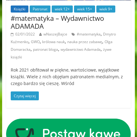
Książki
Patronat
wiek 12+
wiek 15+
wiek 9+
#matematyka – Wydawnictwo
ADAMADA
,
02/01/2022
wNaszejBajce
#matematyka
Dmytro
,
,
,
,
Kuźmenko
GWO
królowa nauk
nauka przez zabawę
Olga
,
,
,
Domaracka
patronat bloga
wydawnictwo Adamada
żywe
książki
Rok 2021 obfitował w piękne, wartościowe, wyjątkowe
książki. Wiele z nich objęłam patronatem medialnym, z
czego bardzo się cieszę. Wśród
Czytaj więcej