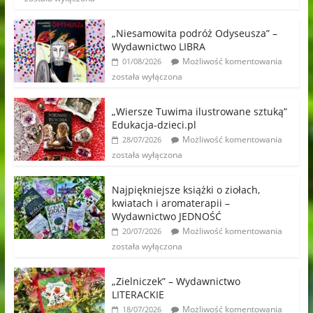
„Niesamowita podróż Odyseusza” –
Wydawnictwo LIBRA
Możliwość komentowania
01/08/2026
została wyłączona
„Wiersze Tuwima ilustrowane sztuką”
Edukacja-dzieci.pl
Możliwość komentowania
28/07/2026
została wyłączona
Najpiękniejsze książki o ziołach,
kwiatach i aromaterapii –
Wydawnictwo JEDNOŚĆ
Możliwość komentowania
20/07/2026
została wyłączona
„Zielniczek” – Wydawnictwo
LITERACKIE
Możliwość komentowania
18/07/2026