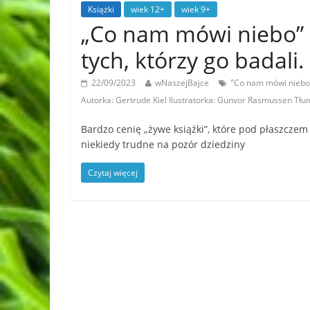
Książki
wiek 12+
wiek 9+
„Co nam mówi niebo” 
tych, którzy go bada
22/09/2023
wNaszejBajce
"Co nam mówi niebo"
Autorka: Gertrude Kiel Ilustratorka: Gunvor Rasmussen Tł
Bardzo cenię „żywe książki”, które pod płaszczem
niekiedy trudne na pozór dziedziny
Czytaj więcej