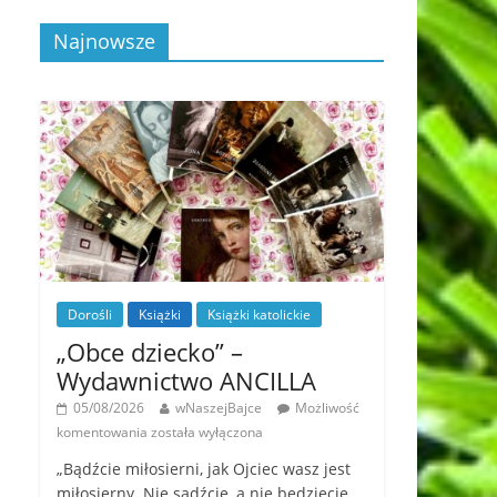
Najnowsze
Dorośli
Książki
Książki katolickie
„Obce dziecko” –
Wydawnictwo ANCILLA
05/08/2026
wNaszejBajce
Możliwość
komentowania
została wyłączona
„Bądźcie miłosierni, jak Ojciec wasz jest
miłosierny. Nie sądźcie, a nie będziecie