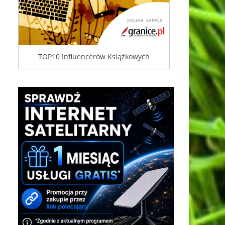
TOP10 Influencerów Książkowych