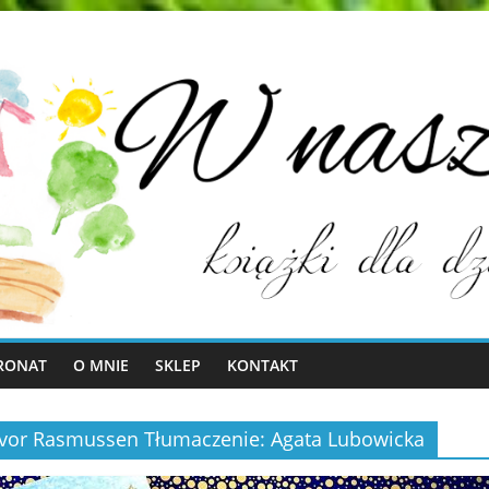
RONAT
O MNIE
SKLEP
KONTAKT
Gunvor Rasmussen Tłumaczenie: Agata Lubowicka