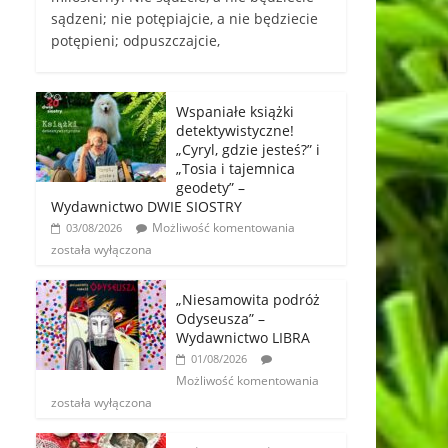
sądzeni; nie potępiajcie, a nie będziecie
potępieni; odpuszczajcie,
Wspaniałe książki
detektywistyczne!
„Cyryl, gdzie jesteś?” i
„Tosia i tajemnica
geodety” –
Wydawnictwo DWIE SIOSTRY
Możliwość komentowania
03/08/2026
została wyłączona
„Niesamowita podróż
Odyseusza” –
Wydawnictwo LIBRA
01/08/2026
Możliwość komentowania
została wyłączona