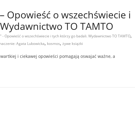
– Opowieść o wszechświecie i
li. Wydawnictwo TO TAMTO
,
 - Opowieść o wszechświecie i tych którzy go badali. Wydawnictwo TO TAMTO
,
,
umaczenie: Agata Lubowicka
kosmos
żywe książki
 wartkiej i ciekawej opowieści pomagają oswajać ważne, a