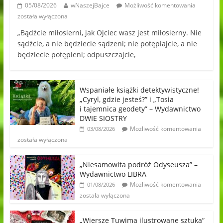
05/08/2026
wNaszejBajce
Możliwość komentowania
została wyłączona
„Bądźcie miłosierni, jak Ojciec wasz jest miłosierny. Nie
sądźcie, a nie będziecie sądzeni; nie potępiajcie, a nie
będziecie potępieni; odpuszczajcie,
Wspaniałe książki detektywistyczne!
„Cyryl, gdzie jesteś?” i „Tosia
i tajemnica geodety” – Wydawnictwo
DWIE SIOSTRY
Możliwość komentowania
03/08/2026
została wyłączona
„Niesamowita podróż Odyseusza” –
Wydawnictwo LIBRA
Możliwość komentowania
01/08/2026
została wyłączona
„Wiersze Tuwima ilustrowane sztuką”