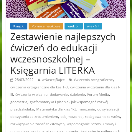
Książki
Pomoce naukowe
wiek 6+
wiek 9+
Zestawienie najlepszych
ćwiczeń do edukacji
wczesnoszkolnej –
Księgarnia LITERKA
,
28/03/2022
wNaszejBajce
ćwiczenia ortograficzne
,
ćwiczenia ortograficzne dla kas 1-3
ćwiczenia w czytaniu dla klas I-
,
,
,
,
,
III
ćwiczenia w pisaniu
dodawanie
dzielenie
Forum Media
,
,
geometria
grafomotoryka i pisanie
jak wspomagać rozwój
,
,
,
przedszkolaka
Matematyka dla klas 1-3
mnożenie
od sylabizacji
,
,
,
do czytania ze zrozumieniem
odejmowanie
redagowanie tekstów
,
rozwiązywanie zadań tekstowych
wspomaganie rozwoju mowy i
,
przygotowanie do nauki czytania i pisania
Zestawienie najlepszych