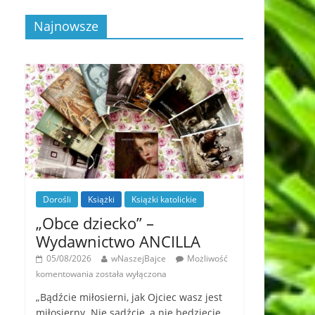
Najnowsze
Dorośli
Książki
Książki katolickie
„Obce dziecko” –
Wydawnictwo ANCILLA
05/08/2026
wNaszejBajce
Możliwość
komentowania
została wyłączona
„Bądźcie miłosierni, jak Ojciec wasz jest
miłosierny. Nie sądźcie, a nie będziecie