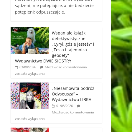
sądzeni; nie potępiajcie, a nie będziecie
potępieni; odpuszczajcie,
Wspaniałe książki
detektywistyczne!
„Cyryl, gdzie jesteś?” i
„Tosia i tajemnica
geodety” –
Wydawnictwo DWIE SIOSTRY
Możliwość komentowania
03/08/2026
została wyłączona
„Niesamowita podróż
Odyseusza” –
Wydawnictwo LIBRA
01/08/2026
Możliwość komentowania
została wyłączona