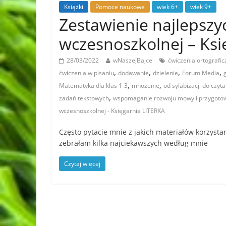
Książki
Pomoce naukowe
wiek 6+
wiek 9+
Zestawienie najlepszy
wczesnoszkolnej – Ksi
28/03/2022
wNaszejBajce
ćwiczenia ortografic
,
,
,
,
ćwiczenia w pisaniu
dodawanie
dzielenie
Forum Media
,
,
Matematyka dla klas 1-3
mnożenie
od sylabizacji do czy
,
zadań tekstowych
wspomaganie rozwoju mowy i przygotowan
wczesnoszkolnej - Księgarnia LITERKA
Często pytacie mnie z jakich materiałów korzysta
zebrałam kilka najciekawszych według mnie
Czytaj więcej