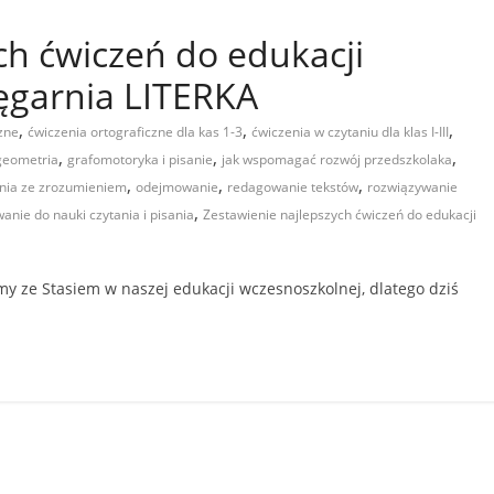
ch ćwiczeń do edukacji
ęgarnia LITERKA
,
,
,
zne
ćwiczenia ortograficzne dla kas 1-3
ćwiczenia w czytaniu dla klas I-III
,
,
,
geometria
grafomotoryka i pisanie
jak wspomagać rozwój przedszkolaka
,
,
,
tania ze zrozumieniem
odejmowanie
redagowanie tekstów
rozwiązywanie
,
ie do nauki czytania i pisania
Zestawienie najlepszych ćwiczeń do edukacji
my ze Stasiem w naszej edukacji wczesnoszkolnej, dlatego dziś